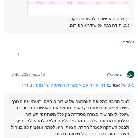
כך שיהיה אפשרות לבצע השתקה.
נ.ב. תודה רבה על שידרוג הפורום.
הלואיי...
1
ש
שאול ני''ו
19 במאי 2020, 6:46
מנותק
@
פישל
אמר ב
חדר ועידה עם אפשרות השתקה של מאזין בודד
:
לאור הריבוי בתקופה האחרונה של שידורים חיים, ראיתי את הצורך
שיש באפשרות לפתוח רק לאדם מסוים את האפשרות דיבור, כדי
שיוכלו ליצור שיח בצורה מסודרת בין כלל משתתפי השידור,
בפלטפורמת זום יש דרך המחשב שליטה מלאה למנהל להשתיק
ולבטל השתקה למנהל החדר, הצעתי היא לפתח אופציה כזו בניהול
מערכת תוכן בלשונית ניהול שיחות נכנסות