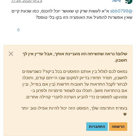
פ
פישל
3 ביוני 2020, 17:35
מנותק
@
sbb0799
א"א לעשות שרק קו שאושר יוכל להכנס, כמו שכעת קיים
שאין אפשרות להפעיל את האופציה הזו בקו בלי טופס?
0
שלום! נראה שהשיחה הזו מעניינת אותך, אבל עדיין אין לך
חשבון.
נמאס לכם לגלול בין אותם הפוסטים בכל ביקור? כשנרשמים
לחשבון, תמיד תחזרו בדיוק למקום שבו הייתם קודם, ותוכלו
לבחור לקבל התראות על תגובות חדשות (בין אם במייל, ובין
אם בהתראת פוש). תוכלו גם לשמור סימניות ולפרגן ב-
upvote לפוסטים כדי להביע הערכה לחברי קהילה אחרים.
בעזרת התרומה שלך, הפוסט הזה יכול להיות אפילו טוב יותר
💗
הרשמה
התחברות