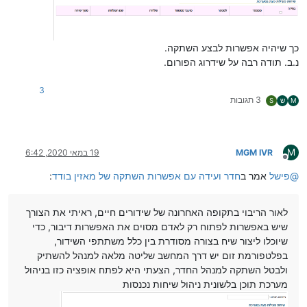
כך שיהיה אפשרות לבצע השתקה.
נ.ב. תודה רבה על שידרוג הפורום.
3
3 תגובות
M
ש
S
M
MGM IVR
19 במאי 2020, 6:42
מנותק
@
פישל
אמר ב
חדר ועידה עם אפשרות השתקה של מאזין בודד
:
לאור הריבוי בתקופה האחרונה של שידורים חיים, ראיתי את הצורך
שיש באפשרות לפתוח רק לאדם מסוים את האפשרות דיבור, כדי
שיוכלו ליצור שיח בצורה מסודרת בין כלל משתתפי השידור,
בפלטפורמת זום יש דרך המחשב שליטה מלאה למנהל להשתיק
ולבטל השתקה למנהל החדר, הצעתי היא לפתח אופציה כזו בניהול
מערכת תוכן בלשונית ניהול שיחות נכנסות