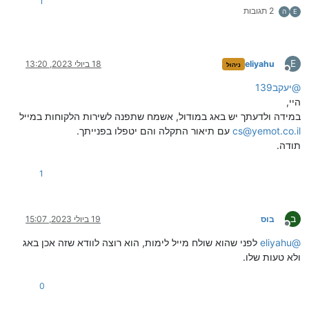
1
2 תגובות
E
ה
E
eliyahu
18 ביולי 2023, 13:20
ניהול
מנותק
@
יעקב139
היי,
במידה ולדעתך יש באג במודול, אשמח שתפנה לשירות הלקוחות במייל
cs@yemot.co.il
עם תיאור התקלה והם יטפלו בפנייתך.
תודה.
1
ב
בוס
19 ביולי 2023, 15:07
מנותק
@
eliyahu
לפני שהוא שולח מייל לימות, הוא רוצה לוודא שזה אכן באג
ולא טעות שלו.
0