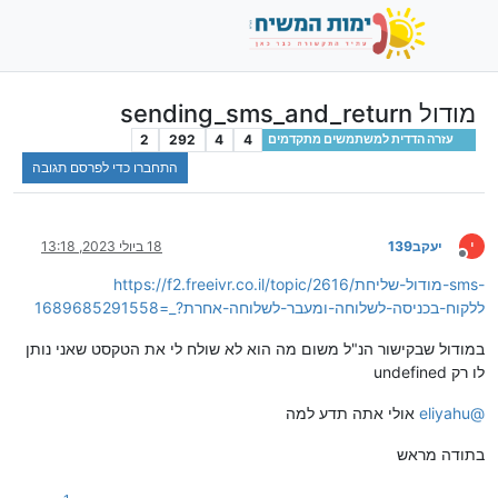
מודול sending_sms_and_return
2
292
4
4
עזרה הדדית למשתמשים מתקדמים
התחברו כדי לפרסם תגובה
י
יעקב139
18 ביולי 2023, 13:18
מנותק
https://f2.freeivr.co.il/topic/2616/מודול-שליחת-sms-
ללקוח-בכניסה-לשלוחה-ומעבר-לשלוחה-אחרת?_=1689685291558
במודול שבקישור הנ"ל משום מה הוא לא שולח לי את הטקסט שאני נותן
לו רק undefined
@
eliyahu
אולי אתה תדע למה
בתודה מראש