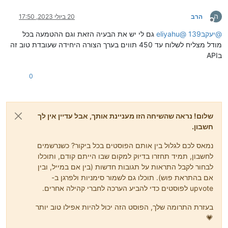
ה
הרב
20 ביולי 2023, 17:50
מנותק
@
יעקב139
@
eliyahu
גם לי יש את הבעיה הזאת וגם ההטמעה בכל
מודל מצליח לשלוח עד 450 תווים בערך הצורה היחידה שעובדת טוב זה
בAPI
0
שלום! נראה שהשיחה הזו מעניינת אותך, אבל עדיין אין לך
חשבון.
נמאס לכם לגלול בין אותם הפוסטים בכל ביקור? כשנרשמים
לחשבון, תמיד תחזרו בדיוק למקום שבו הייתם קודם, ותוכלו
לבחור לקבל התראות על תגובות חדשות (בין אם במייל, ובין
אם בהתראת פוש). תוכלו גם לשמור סימניות ולפרגן ב-
upvote לפוסטים כדי להביע הערכה לחברי קהילה אחרים.
בעזרת התרומה שלך, הפוסט הזה יכול להיות אפילו טוב יותר
💗