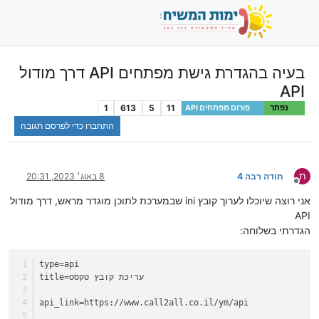
בעיה בהגדרת גישת מפתחים API דרך מודול
API
1
613
5
11
נפתר
פורום מפתחים API
התחברו כדי לפרסם תגובה
ת
תודה רבה 4
8 באוג׳ 2023, 20:31
מנותק
אני רוצה שיוכלו לערוך קובץ ini שבמערכת לתוכן מוגדר מראש, דרך מודול
API
הגדרתי בשלוחה:
type
=api
=עריכת קובץ טקסט
title
api_link
=https://www.call2all.co.il/ym/api