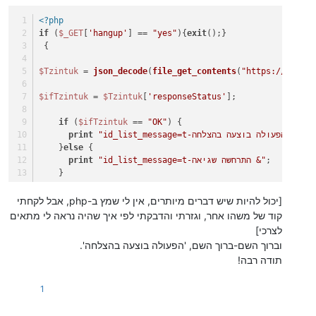
<?php
if
 (
$_GET
[
'hangup'
] == 
"yes"
){
exit
();}
 {
$Tzintuk
 = 
json_decode
(
file_get_contents
(
"https://www.ca
$ifTzintuk
 = 
$Tzintuk
[
'responseStatus'
];
if
 (
$ifTzintuk
 == 
"OK"
) {
;
"id_list_message=t-הפעולה בוצעה בהצלחה &"
print
    }
else
 {
;
"id_list_message=t-התרחשה שגיאה &"
print
    }
}
[יכול להיות שיש דברים מיותרים, אין לי שמץ ב-php, אבל לקחתי
?>
קוד של משהו אחר, וגזרתי והדבקתי לפי איך שהיה נראה לי מתאים
לצרכי]
וברוך השם-ברוך השם, 'הפעולה בוצעה בהצלחה'.
תודה רבה!
1