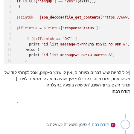
if
 (
$_GET
[
'hangup'
] == 
"yes"
){
exit
();}
 {
$Tzintuk
 = 
json_decode
(
file_get_contents
(
"https://www.ca
$ifTzintuk
 = 
$Tzintuk
[
'responseStatus'
];
if
 (
$ifTzintuk
 == 
"OK"
) {
;
"id_list_message=t-הפעולה בוצעה בהצלחה &"
print
    }
else
 {
;
"id_list_message=t-התרחשה שגיאה &"
print
    }
}
[יכול להיות שיש דברים מיותרים, אין לי שמץ ב-php, אבל לקחתי קוד של
?>
משהו אחר, וגזרתי והדבקתי לפי איך שהיה נראה לי מתאים לצרכי]
וברוך השם-ברוך השם, 'הפעולה בוצעה בהצלחה'.
תודה רבה!
1
תודה רבה 4
סימן נושא זה כשאלה ב
ת