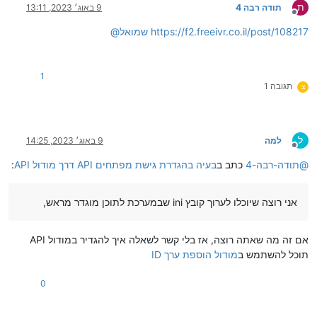
ת
תודה רבה 4
9 באוג׳ 2023, 13:11
מנותק
https://f2.freeivr.co.il/post/108217
שמואל
@
1
תגובה 1
צ
ל
למה
9 באוג׳ 2023, 14:25
מנותק
@
תודה-רבה-4
כתב ב
בעיה בהגדרת גישת מפתחים API דרך מודול API
:
אני רוצה שיוכלו לערוך קובץ ini שבמערכת לתוכן מוגדר מראש,
אם זה מה שאתה רוצה, אז בלי קשר לשאלה איך להגדיר במודול API
תוכל להשתמש ב
מודול הוספת ערך ID
0