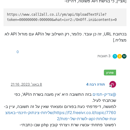
[אציין, כי בגישת API פשוטה, דהיינו-
https://www.call2all.co.il/ym/api/UploadTextFile?
token=000000000:000000&what=ivr2:/OnOff.ini&contents=0
בכתובת URL, זה כן עובד. כלומר, רק השילוב של הAPI עם מודול API לא
מצליח.]
0
3 תגובות
M
צ
ל
ת
תודה רבה 4
8 באוג׳ 2023, 21:16
מנותק
@
צדיק-תמים
בזה התשובה היא 'אין מענה בשרת הAPI', כפי
שכתבתי לעיל.
למעשה, דיפדפתי כעת בפורום ומצאתי שאין על זה תשובה, עיין ב-
https://f2.freeivr.co.il/topic/7760/שליחת-צינתוק-חינמי-באמצ
עות-שלוחת-api-לשרת-של-ימות/2
ו'פשוט' פתחתי עכשיו שרת ויצרתי קובץ php שבו כתבתי-