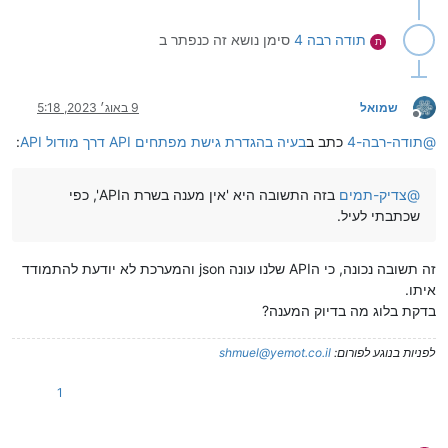
תודה רבה 4
סימן נושא זה כנפתר ב
ת
שמואל
9 באוג׳ 2023, 5:18
מנותק
@
תודה-רבה-4
כתב ב
בעיה בהגדרת גישת מפתחים API דרך מודול API
:
@
צדיק-תמים
בזה התשובה היא 'אין מענה בשרת הAPI', כפי
שכתבתי לעיל.
זה תשובה נכונה, כי הAPI שלנו עונה json והמערכת לא יודעת להתמודד
איתו.
בדקת בלוג מה בדיוק המענה?
לפניות בנוגע לפורום:
shmuel@yemot.co.il
1