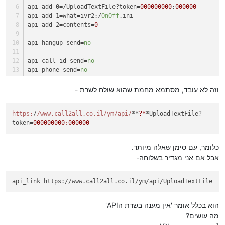
api_add_0
=/UploadTextFile?token=
000000000
:
000000
api_add_1
=what=ivr2:/
On
Off
.ini
api_add_2
=contents=
0
api_hangup_send
=
no
api_call_id_send
=
no
api_phone_send
=
no
api_did_send
=
no
api_real_did_send
=
no
וזה לא עובד, מסתמא מחמת שהוא שולח לשרת -
api_extension_send
=
no
api_enter_id_send
=
no
https:
/
/www.call2all.co.il/ym
/api/
**
?*
*UploadTextFile?
api_enter_id_name_send
=
no
token=
000000000
:
000000
api_time_send
=
no
api_wait_answer_music_on_hold
=
yes
כלומר, עם סימן שאלה מיותר.
say_api_answer
=
yes
אבל אם אני מגדיר בשלוחה-
api_link=https://www.call2all.co.il/ym/api/UploadTextFile
הוא בכלל אומר 'אין מענה בשרת הAPI'
מה עושים?