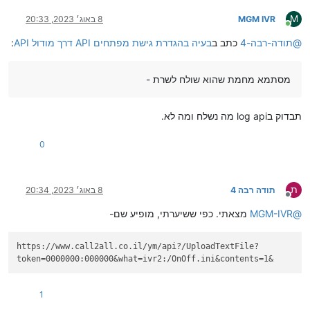
M
MGM IVR
8 באוג׳ 2023, 20:33
מחובר
@
תודה-רבה-4
כתב ב
בעיה בהגדרת גישת מפתחים API דרך מודול API
:
מסתמא מחמת שהוא שולח לשרת -
תבדוק בlog api מה נשלח ומה לא.
0
ת
תודה רבה 4
8 באוג׳ 2023, 20:34
מנותק
@
MGM-IVR
מצאתי. כפי ששיערתי, מופיע שם-
https://www.call2all.co.il/ym/api?/UploadTextFile?
token=0000000:000000&what=ivr2:/OnOff.ini&contents=1&
1