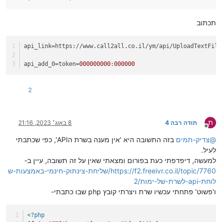
תכתוב
api_link
=https://www.call2all.co.il/ym/api/UploadTextFile
api_add_0
=token=
000000000
:
000000
2
ת
תודה רבה 4
8 באוג׳ 2023, 21:16
מנותק
@
צדיק-תמים
בזה התשובה היא 'אין מענה בשרת הAPI', כפי שכתבתי
לעיל.
למעשה, דיפדפתי כעת בפורום ומצאתי שאין על זה תשובה, עיין ב-
https://f2.freeivr.co.il/topic/7760/שליחת-צינתוק-חינמי-באמצעות-ש
לוחת-api-לשרת-של-ימות/2
ו'פשוט' פתחתי עכשיו שרת ויצרתי קובץ php שבו כתבתי-
<?php