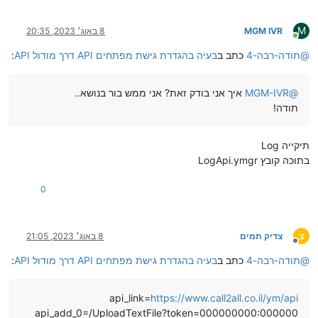
M
MGM IVR
8 באוג׳ 2023, 20:35
מחובר
@
תודה-רבה-4
כתב ב
בעיה בהגדרת גישת מפתחים API דרך מודול API
:
@
MGM-IVR
איך אני בודק זאת? אני ממש בור בנושא..
תודה!
תיקייה Log
בתוכה קובץ LogApi.ymgr
0
צ
צדיק תמים
8 באוג׳ 2023, 21:05
מנותק
@
תודה-רבה-4
כתב ב
בעיה בהגדרת גישת מפתחים API דרך מודול API
:
api_link=
https://www.call2all.co.il/ym/api
api_add_0=/UploadTextFile?token=000000000:000000