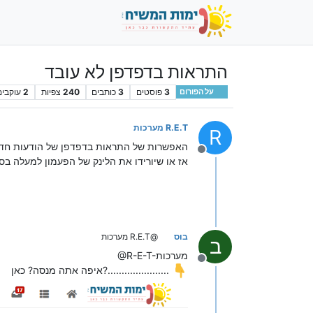
התראות בדפדפן לא עובד
3
פוסטים
3
כותבים
240
צפיות
2
עוקבים
על הפורום
R.E.T מערכות
R
האפשרות של התראות בדפדפן של הודעות חדש
מנותק
אז או שיורידו את הלינק של הפעמון למעלה בס
בוס
@R.E.T מערכות
ב
@R-E-T-מערכות
מנותק
איפה אתה מנסה? כאן?......................