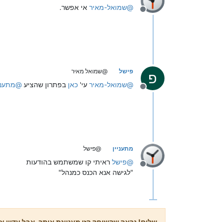
@
שמואל-מאיר
אי אפשר.
מנותק
פישל
@שמואל מאיר
פ
@
שמואל-מאיר
עי'
כאן
בפתרון שהציע
@
מתעני
מנותק
מתעניין
@פישל
@
פישל
ראיתי קו שמשתמש בהודעות
מנותק
"לגישה אנא הכנס כמנהל"
שלום! נראה שהשיחה הזו מעניינת אותך, אבל עדיין אי