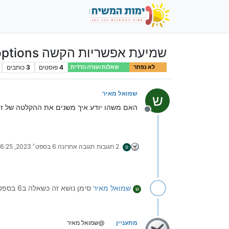
שמיעת אפשריות הקשה play_options
4
פוסטים
3
כותבים
לא נפתר
שאלות ועזרה הדדית
שמואל מאיר
ש
האם משהו יודע איך משנים את ההקלטה של זה? (ל
מנותק
2 תגובות
תגובה אחרונה
6 בספט׳ 2023, 16:25
פ
שמואל מאיר
סימן נושא זה כשאלה ב
6 בספט׳ 2023, 15:08
ש
מתעניין
@שמואל מאיר