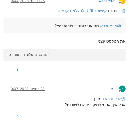
א
אביי ורבא
28 בספט׳ 2023, 0:04
מנותק
@
יב
כתב ב
קישור (URL) להעלאת קבצים
:
@
אביי-ורבא
מה אני כותב ב contents?
את הטקסט עצמו
'
סבתא בישלה דייסה וכו
1
י
יב
28 בספט׳ 2023, 0:07
מנותק
@
אביי-ורבא
כמובן...
אבל איך אני מפסיק ביניהם לשורות?
0