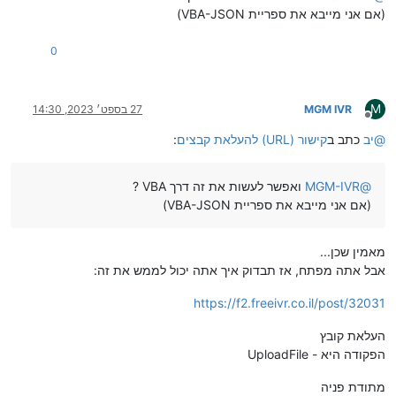
(אם אני מייבא את ספריית VBA-JSON)
0
M
MGM IVR
27 בספט׳ 2023, 14:30
מנותק
@
יב
כתב ב
קישור (URL) להעלאת קבצים
:
@
MGM-IVR
ואפשר לעשות את זה דרך VBA ?
(אם אני מייבא את ספריית VBA-JSON)
מאמין שכן...
אבל אתה מפתח, אז תבדוק איך אתה יכול לממש את זה:
https://f2.freeivr.co.il/post/32031
העלאת קובץ
הפקודה היא - UploadFile
מתודת פניה