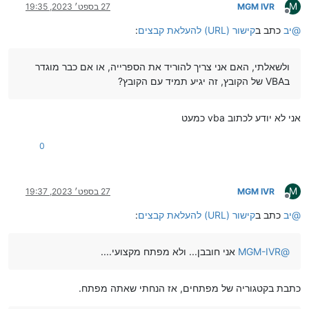
M
MGM IVR
27 בספט׳ 2023, 19:35
מנותק
@
יב
כתב ב
קישור (URL) להעלאת קבצים
:
ולשאלתי, האם אני צריך להוריד את הספרייה, או אם כבר מוגדר
בVBA של הקובץ, זה יגיע תמיד עם הקובץ?
אני לא יודע לכתוב vba כמעט
0
M
MGM IVR
27 בספט׳ 2023, 19:37
מנותק
@
יב
כתב ב
קישור (URL) להעלאת קבצים
:
@
MGM-IVR
אני חובבן... ולא מפתח מקצועי....
כתבת בקטגוריה של מפתחים, אז הנחתי שאתה מפתח.