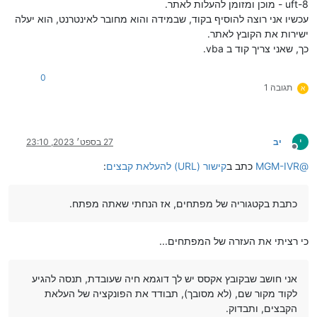
uft-8 - מוכן ומזומן להעלות לאתר.
עכשיו אני רוצה להוסיף בקוד, שבמידה והוא מחובר לאינטרנט, הוא יעלה
ישירות את הקובץ לאתר.
כך, שאני צריך קוד ב vba.
0
תגובה 1
א
י
יב
27 בספט׳ 2023, 23:10
מנותק
@
MGM-IVR
כתב ב
קישור (URL) להעלאת קבצים
:
כתבת בקטגוריה של מפתחים, אז הנחתי שאתה מפתח.
כי רציתי את העזרה של המפתחים...
אני חושב שבקובץ אקסס יש לך דוגמא חיה שעובדת, תנסה להגיע
לקוד מקור שם, (לא מסובך), תבודד את הפונקציה של העלאת
הקבצים, ותבדוק.