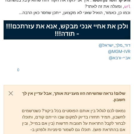
    url = 
"https://www.call2all.co.il/ym/api/UploadTextFile? 
, ומעלה את זה לאתר?
url
    token=077*******:1234&what=ivr2:/99/9/IdListMessage.ini&c
וכמו כן, כאמור, הואיל שאני לא מקצוען, ייתכן שחסר כאן הרבה...
ולכן את אחיי אנכי מבקש, אנא את עזרתכם!!!
- תודה!!!
דוד_מלך_ישראל
@
@
MGM-IVR
אביי-ורבא
@
0
שלום! נראה שהשיחה הזו מעניינת אותך, אבל עדיין אין לך
חשבון.
נמאס לכם לגלול בין אותם הפוסטים בכל ביקור? כשנרשמים
לחשבון, תמיד תחזרו בדיוק למקום שבו הייתם קודם, ותוכלו
לבחור לקבל התראות על תגובות חדשות (בין אם במייל, ובין
אם בהתראת פוש). תוכלו גם לשמור סימניות ולפרגן ב-