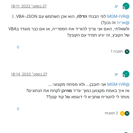
י
יב
27 בספט׳ 2023, 18:11
מנותק
@
MGM-IVR
לפי הבנתי
הדלה
, הוא אכן השתמש עם VBA-JSON. (
@
אריה
זה נכון?)
ולשאלתי, האם אני צריך להוריד את הספרייה, או אם כבר מוגדר בVBA
של הקובץ, זה יגיע תמיד עם הקובץ?
0
תגובה 1
M
י
יב
27 בספט׳ 2023, 18:14
מנותק
@
MGM-IVR
אני חובבן... ולא מפתח מקצועי....
אז איך באמת מקצוען כמוך יגדיר
מהיכן
לקחת את הנתונים?
מותר לי להטריח שתביא לי דוגמא של קוד קטן??
0
2 תגובות
M
א