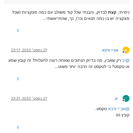
ניסיתי,
קצת
לבדוק, והבנתי שכל קוד משולב עם כמה פונקציות (שכל
פונקציה יש בו כמה תנאים וכו'), כך, שהתייאשתי...
0
א
אביי ורבא
27 בספט׳ 2023, 23:17
מנותק
@
יב
רק שאבין, מה בדיוק הנתונים שאתה רוצה להעלות? זה קובץ שמע
או טקסט? כי לטקסט זה הרבה יותר פשוט...
0
י
יב
27 בספט׳ 2023, 23:21
מנותק
@
אביי-ורבא
טקסט.
קובץ ini
0