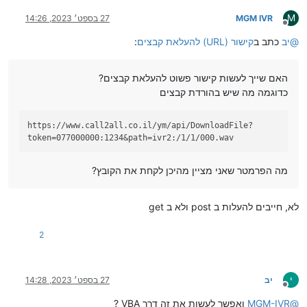
M
MGM IVR
27 בספט׳ 2023, 14:26
מנותק
@
יב
כתב ב
קישור (URL) להעלאת קבצים
:
האם שייך לעשות קישור פשוט להעלאת קבצים?
כדוגמה מה שיש בהורדת קבצים
https://www.call2all.co.il/ym/api/DownloadFile?
token=077000000:1234&path=ivr2:/1/1/000.wav
מה הפרמטר שאני מציין מהיכן לקחת את הקובץ?
לא, חייבים להעלות ב post ולא ב get
2
י
יב
27 בספט׳ 2023, 14:28
מנותק
@
MGM-IVR
ואפשר לעשות את זה דרך VBA ?