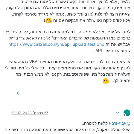
כלשהו, אלא להיפך, אתה יוזם בקשה לשרת של ימות עם פרטים
מסוימים, כמו טוקן, נתיב וכו' ואחד מהפרטים הללו הוא התוכן של הקובץ
שאתה רוצה להעלות (או ביותר פשוט, אתה לא מגדיר מאיפה לקחת,
אלא קודם לוקח ואז שולח את הבקשה עם זה
)
לגופו של עניין, אני לא ממש הבנתי למה אתה רוצה את זה, ללינק שתריץ
בדפדפן כמו הדוגמאות של הדברים האחרים? א"כ זה לא אפשרי בדיוק
אבל יש את זה
https://www.call2all.co.il/ym/api_upload_test.php
שמופיע בתיעוד API.
או שאתה רוצה להכניס את זה כחלק מפיתוח מסויים, VBA כמו שאפשר
להבין מההודעות הקודמות אם מתאמצים קצת... כי יש לי כל מיני מודולי
העלאה לימות בכל מיני שפות וסביבות, רק אני לא ממש הבנתי מה
יתאים לך...
0
י
יב
27 בספט׳ 2023, 23:07
מנותק
@
אביי-ורבא
קלעת למטרה...
יש לי טבלה באקסל, וכתבתי קוד vba ששומרת את הטבלה בתור רשימות