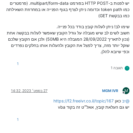
יש לפנות ב-HTTP POST בפורמט multipart/form-data. (פרמטרים
כמו token path וכדומה ניתן לצרף בגוף הפנייה או במחרוזת השאילתה
כמו בבקשת GET)
שימו לב! ניתן לעלות קובץ בודד בכל פנייה.
חשוב לשים לב שיש מגבלה על גודל הקובץ שאפשר לעלות בבקשה אחת
(נכון לתאריך 28/09/2022 המגבלה היא 50MB) ולכן אם הקובץ שלכם
שוקל יותר מזה, צריך לפצל את הקובץ ולהעלות אותו בחלקים נפרדים
וכפי שיובא להלן.
1
תגובה 1
י
M
MGM IVR
27 בספט׳ 2023, 14:32
מנותק
@
יב
כאן
https://f2.freeivr.co.il/topic/167
יש גם העלאת קובץ, אאל״ט זה בקוד vba
1