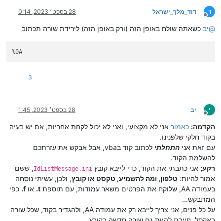
ד
דוד_מלך_ישראל
28 בספט׳ 2023, 0:14
מנותק
@
יב
כשאתה שולח באופן הזה (ורק באופן הזה) לירידת שורה תכתוב
%0A
3
י
יב
28 בספט׳ 2023, 1:45
מנותק
הקדמה:
כאמור
אני לא מקצועי, ואני לא יכול לקחת אחריות, אם יש בעיה
בקוד חלקי שלפנינו.
עם זאת אני
התחלתי
לכתוב קוד בvba, אבל אבקש את עזרתכם
להשלמת הקוד.
רקע;
אני כתבתי את הקוד, כדי לייבא קובץ
, ששם
IdListMessage.ini
אמור להיות:
טלפון, ומה להשמיע, טקסט או קובץ
, ולכן, עשיתי נוסחה
בעמודה AA, שלוקח את הפרטים משאר עמודות, עם תוספת
t.
או
f.
כפי
המתבקש...
על כל פנים, אני צריך לייבא רק את עמודה AA, ולהגדיר בקוד, שכל שורה
באקסל, חייבת להיות גם שורה חדשה בקובץ.