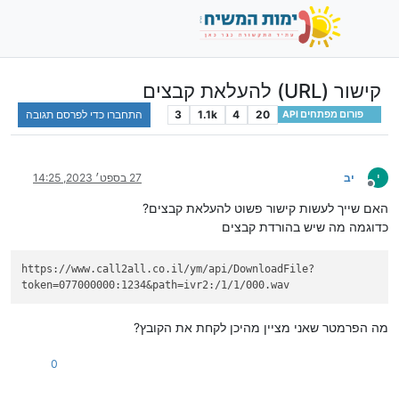
קישור (URL) להעלאת קבצים
20
4
1.1k
3
התחברו כדי לפרסם תגובה
פורום מפתחים API
י
יב
27 בספט׳ 2023, 14:25
מנותק
האם שייך לעשות קישור פשוט להעלאת קבצים?
כדוגמה מה שיש בהורדת קבצים
https://www.call2all.co.il/ym/api/DownloadFile?
token=077000000:1234&path=ivr2:/1/1/000.wav
מה הפרמטר שאני מציין מהיכן לקחת את הקובץ?
0