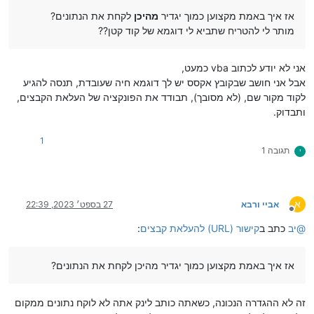
אז איך באמת מקצוען כמוך יגדיר
מהיכן
לקחת את הנתונים?
מותר לי להטריח שתביא לי דוגמא של קוד קטן??
אני לא יודע לכתוב vba כמעט,
אבל אני חושב שבקובץ אקסס יש לך דוגמא חיה שעובדת, תנסה להגיע
לקוד מקור שם, (לא מסובך), תבודד את הפונקציה של העלאת הקבצים,
ותבדוק.
1
תגובה 1
י
א
אביי ורבא
27 בספט׳ 2023, 22:39
מנותק
@
יב
כתב ב
קישור (URL) להעלאת קבצים
:
אז איך באמת מקצוען כמוך יגדיר מהיכן לקחת את הנתונים?
זה לא ההגדרה הנכונה, כשאתה כותב לינק אתה לא לוקח נתונים ממקום