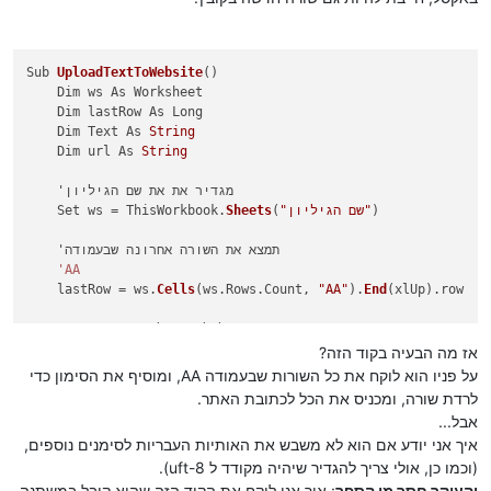
Sub 
UploadTextToWebsite
()

    Dim ws As Worksheet

    Dim lastRow As Long

    Dim Text As 
String
    Dim url As 
String
    'מגדיר את את שם הגיליון

)

"שם הגיליון"
(
Sheets
    Set ws = ThisWorkbook.
    'תמצא את השורה אחרונה שבעמודה

'AA
    lastRow = ws.
Cells
(ws.Rows.Count, 
"AA"
).
End
(xlUp).row

    'תעבור בלולאה בכל שורה מעמודה

'AA
אז מה הבעיה בקוד הזה?
     'ושרשרו את הטקסט, במשתנה

על פניו הוא לוקח את כל השורות שבעמודה AA, ומוסיף את הסימון כדי
'text
לרדת שורה, ומכניס את הכל לכתובת האתר.
    For i = 
1
 To lastRow

אבל...
        Text = Text & ws.
Range
(
"AA"
 & i).Value & vbCrLf  &
"%
איך אני יודע אם הוא לא משבש את האותיות העבריות לסימנים נוספים,
    Next i

(וכמו כן, אולי צריך להגדיר שיהיה מקודד ל uft-8).
    'תבנה את כתובת האתר

והעיקר חסר מן הספר
: איך אני לוקח את הקוד הזה שהוא קיבל במשתנה