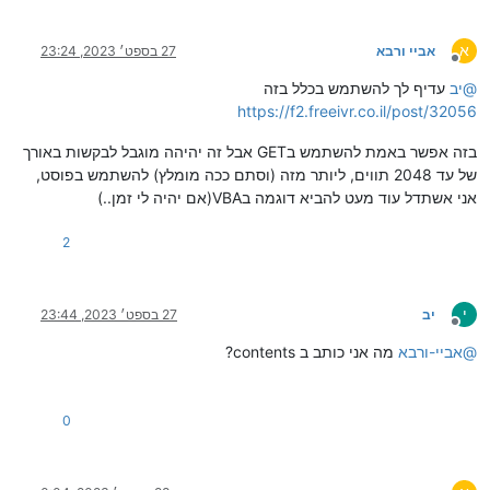
א
אביי ורבא
27 בספט׳ 2023, 23:24
מנותק
@
יב
עדיף לך להשתמש בכלל בזה
https://f2.freeivr.co.il/post/32056
בזה אפשר באמת להשתמש בGET אבל זה יהיהה מוגבל לבקשות באורך
של עד 2048 תווים, ליותר מזה (וסתם ככה מומלץ) להשתמש בפוסט,
אני אשתדל עוד מעט להביא דוגמה בVBA(אם יהיה לי זמן..)
2
י
יב
27 בספט׳ 2023, 23:44
מנותק
@
אביי-ורבא
מה אני כותב ב contents?
0