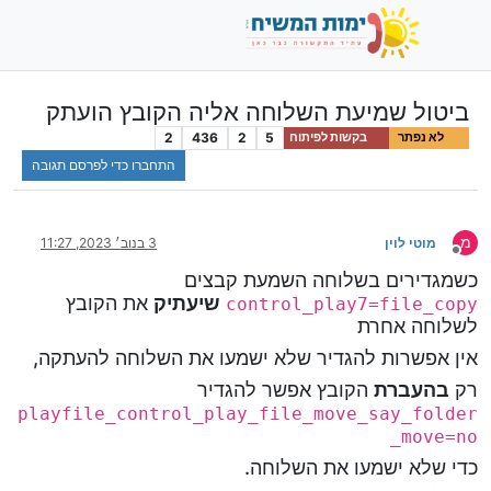
ביטול שמיעת השלוחה אליה הקובץ הועתק
2
436
2
5
לא נפתר
בקשות לפיתוח
התחברו כדי לפרסם תגובה
מ
מוטי לוין
3 בנוב׳ 2023, 11:27
מנותק
כשמגדירים בשלוחה השמעת קבצים
שיעתיק
את הקובץ
control_play7=file_copy
לשלוחה אחרת
אין אפשרות להגדיר שלא ישמעו את השלוחה להעתקה,
רק
בהעברת
הקובץ אפשר להגדיר
playfile_control_play_file_move_say_folder
_move=no
כדי שלא ישמעו את השלוחה.