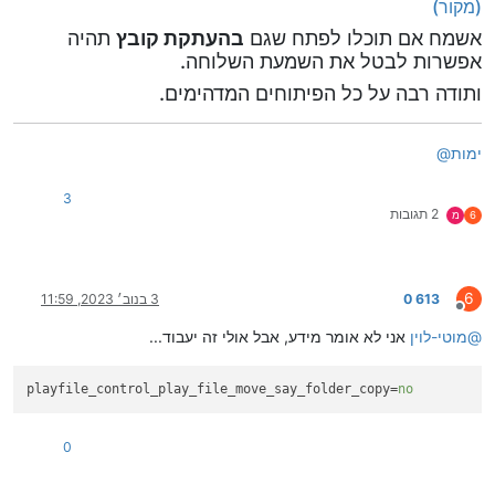
(מקור)
אשמח אם תוכלו לפתח שגם
בהעתקת קובץ
תהיה
אפשרות לבטל את השמעת השלוחה.
ותודה רבה על כל הפיתוחים המדהימים.
ימות
@
3
2 תגובות
6
מ
6
613 0
3 בנוב׳ 2023, 11:59
מנותק
@
מוטי-לוין
אני לא אומר מידע, אבל אולי זה יעבוד...
playfile_control_play_file_move_say_folder_copy
=
no
0