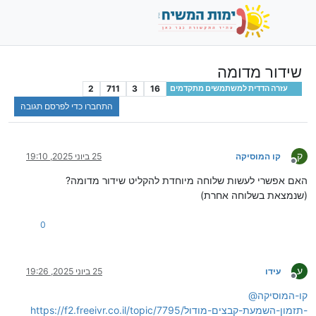
שידור מדומה
2
711
3
16
עזרה הדדית למשתמשים מתקדמים
התחברו כדי לפרסם תגובה
ק
קו המוסיקה
25 ביוני 2025, 19:10
מנותק
האם אפשרי לעשות שלוחה מיוחדת להקליט שידור מדומה?
(שנמצאת בשלוחה אחרת)
0
ע
עידו
25 ביוני 2025, 19:26
מנותק
קו-המוסיקה
@
https://f2.freeivr.co.il/topic/7795/תזמון-השמעת-קבצים-מודול-