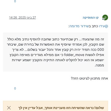
0
ק
קו המוסיקה
27 ביוני 2025, 14:26
מנותק
@
עידו
כתב ב
שידור מדומה
:
זה מה שהצעתי... רק שבתיעוד כתוב שחובה להוסיף נתיב מלא כולל
שם הקובץ, לכן אמרתי שיוסיף את האפשרות של בחירת שם, שיבחר
000 ככה תמיד יהיה רק קובץ אחד והכל יעבור בשלום... לא צריך
אפילו לעשות folder_move כי אם ממילא מגדירים מאיפה הקובץ
יושמע אז הוא יכול להקליט לאותה התיקיה והקובץ יושמע ישירות
ממנה.
אתה מתכוון לציטוט הזה?
0
שלום! נראה שהשיחה הזו מעניינת אותך, אבל עדיין אין לך