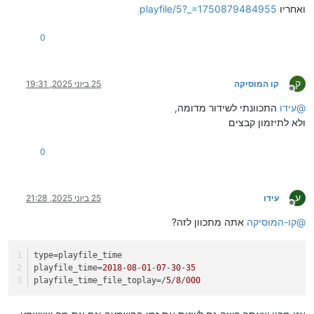
ואחריו
playfile/5?_=1750879484955
0
ק
קו המוסיקה
25 ביוני 2025, 19:31
מנותק
@
עידו
התכוונתי לשידור מדומה,
ולא לתיזמון קבצים
0
ע
עידו
25 ביוני 2025, 21:28
מנותק
@
קו-המוסיקה
אתה מתכוון לזה?
type
=playfile_time
playfile_time
=
2018
-
08
-
01
-
07
-
30
-
35
playfile_time_file_toplay
=/
5
/
8
/
000