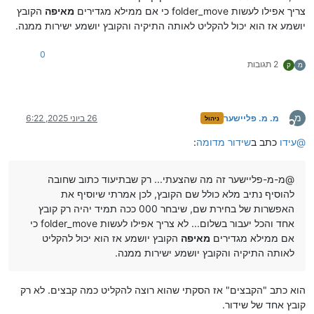
צריך אפילו לעשות folder_move כי אם ממילא מגדירים
מאיפה
הקובץ
יושמע אז הוא יכול להקליט לאותה התיקיה והקובץ יושמע ישירות ממנה.
0
2 תגובות
מ
ק
מ
מ. מ. פליישער
26 ביוני 2025, 6:22
ניהול
מנותק
@
עידו
כתב ב
שידור מדומה
:
@מ-מ-פליישער זה מה שהצעתי... רק שבתיעוד כתוב שחובה
להוסיף נתיב מלא כולל שם הקובץ, לכן אמרתי שיוסיף את
האפשרות של בחירת שם, שיבחר 000 ככה תמיד יהיה רק קובץ
אחד והכל יעבור בשלום... לא צריך אפילו לעשות folder_move כי
אם ממילא מגדירים
מאיפה
הקובץ יושמע אז הוא יכול להקליט
לאותה התיקיה והקובץ יושמע ישירות ממנה.
הוא כתב "הקבצים" אז הסקתי שהוא רוצה להקליט כמה קבצים. לא רק
קובץ אחד של שידור.