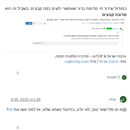
במודול שידור חי מדומה ברור שאפשרי לשים כמה קבצים. בשביל זה הוא
מרובה קבצים
אהבת ישראל & ivrTOP - מרכזייה טלפונית חכמה.
אתר:
אהבת.ישראל
| מייל:
cs@ivrtop.com
0
2 תגובות
ע
ע
עידו
26 ביוני 2025, 6:26
מנותק
@מ-מ-פליישער טוב, לא יודע, בתיעוד נשמע שלא, אז למה עשו את
זה
?
0