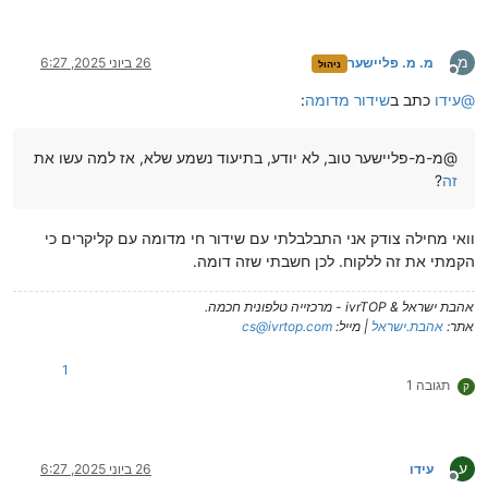
מ
מ. מ. פליישער
26 ביוני 2025, 6:27
ניהול
מנותק
@
עידו
כתב ב
שידור מדומה
:
@מ-מ-פליישער טוב, לא יודע, בתיעוד נשמע שלא, אז למה עשו את
זה
?
וואי מחילה צודק אני התבלבלתי עם שידור חי מדומה עם קליקרים כי
הקמתי את זה ללקוח. לכן חשבתי שזה דומה.
אהבת ישראל & ivrTOP - מרכזייה טלפונית חכמה.
אתר:
אהבת.ישראל
| מייל:
cs@ivrtop.com
1
תגובה 1
ק
ע
עידו
26 ביוני 2025, 6:27
מנותק