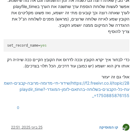
אני מבין שאתה רוצה גם לשנות את זמן ההשמעה וגם את מה שיושמע.
אפשר לעשות שלוחת הוספת ערך שתשנה את הערך בplayfile_time
לערך שאתה רוצה וכך קובעים מתי זה יושמע, ואז פשוט מקליטים את
הקובץ שמע לאיזה שלוחה שרוצים, (מראש) מפנים לשלוחה הנ"ל את
ההגדרה של המיקום ממנה יושמע הקובץ.
צריך להוסיף
set_record_name
=
yes
כדי לבחור איך יקרא הקובץ וככה לדרוס את הקובץ הקיים ככה שיהיה רק
אותו ורק הוא יושמע (יש כמובן עוד דרכים, הכל תלוי בצרכים).
אולי גם זה יעזור
https://f2.freeivr.co.il/topic/28/שידור-חי-מדומה-מרובה-קבצים-השמ
עת-כל-הקבצים-בשלוחה-בהתאם-לזמן-המוגדר-playdir_time?
_=1750885876155
0
ק
קו המוסיקה
25 ביוני 2025, 22:51
מנותק