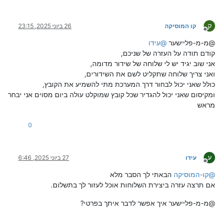
ק
קו המוסיקה
26 ביוני 2025, 23:15
מנותק
@מ-מ-פליישער
@
עידו
קודם תודה על העזרה של שניכם,
אני שוב יגיד יש לי שלוחה של שידור מדומה,
ואני צריך שלוחה שתקליט לשם את השידורים,
כולל שאני יכול לבחור דרך המערכת מתי להשמיע את הקובץ,
ומקיסום שאני יכול להגדיר שכל קובץ שמוקלט עולה ביום מסוים אני יבחר
מראש
0
ע
עידו
27 ביוני 2025, 6:46
מנותק
@
קו-המוסיקה
הבאתי לך הסבר מלא
אם תרצה עזרה ביצירת השלוחות אוכל לעזור לך בתשלום.
@מ-מ-פליישער איך אפשר לדבר איתך בפרטי?