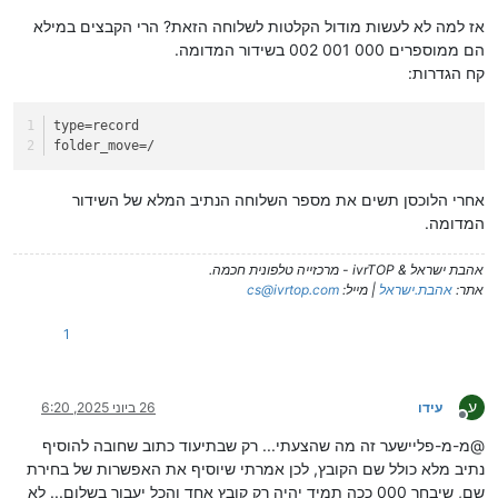
אז למה לא לעשות מודול הקלטות לשלוחה הזאת? הרי הקבצים במילא
הם ממוספרים 000 001 002 בשידור המדומה.
קח הגדרות:
type
=record
folder_move
=/
אחרי הלוכסן תשים את מספר השלוחה הנתיב המלא של השידור
המדומה.
אהבת ישראל & ivrTOP - מרכזייה טלפונית חכמה.
אתר:
אהבת.ישראל
| מייל:
cs@ivrtop.com
1
ע
עידו
26 ביוני 2025, 6:20
מנותק
@מ-מ-פליישער זה מה שהצעתי... רק שבתיעוד כתוב שחובה להוסיף
נתיב מלא כולל שם הקובץ, לכן אמרתי שיוסיף את האפשרות של בחירת
שם, שיבחר 000 ככה תמיד יהיה רק קובץ אחד והכל יעבור בשלום... לא