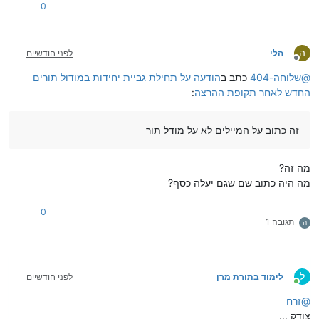
0
ה
הלי
לפני חודשיים
מנותק
@
שלוחה-404
כתב ב
הודעה על תחילת גביית יחידות במודול תורים
החדש לאחר תקופת ההרצה
:
זה כתוב על המיילים לא על מודל תור
מה זה?
מה היה כתוב שם שגם יעלה כסף?
0
תגובה 1
ה
ל
לימוד בתורת מרן
לפני חודשיים
מחובר
@
זרח
צודק ...