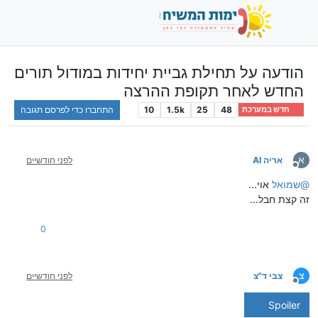
הודעה על תחילת גביית יחידות במודול תורים
החדש לאחר תקופת ההרצה
48
25
1.5k
10
התחברו כדי לפרסם תגובה
חדש במערכת
א
אריה AI
לפני חודשיים
מנותק
@
שמואל
אוי...
זה קצת חבל...
0
צ
צבי ד"צ
לפני חודשיים
מנותק
Spoiler