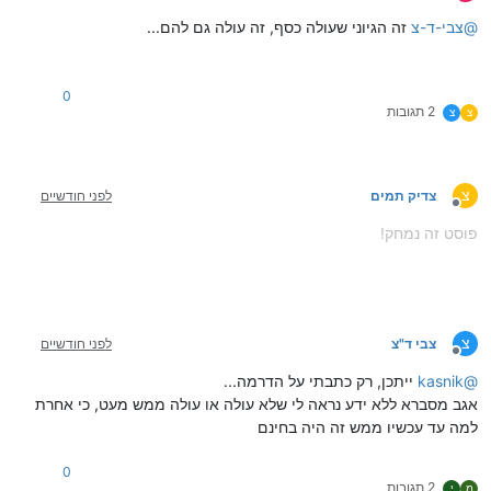
מנותק
@
צבי-ד-צ
זה הגיוני שעולה כסף, זה עולה גם להם...
0
2 תגובות
צ
צ
צ
צדיק תמים
לפני חודשיים
מנותק
פוסט זה נמחק!
צ
צבי ד"צ
לפני חודשיים
מנותק
@
kasnik
ייתכן, רק כתבתי על הדרמה...
אגב מסברא ללא ידע נראה לי שלא עולה או עולה ממש מעט, כי אחרת
למה עד עכשיו ממש זה היה בחינם
0
2 תגובות
מ
י