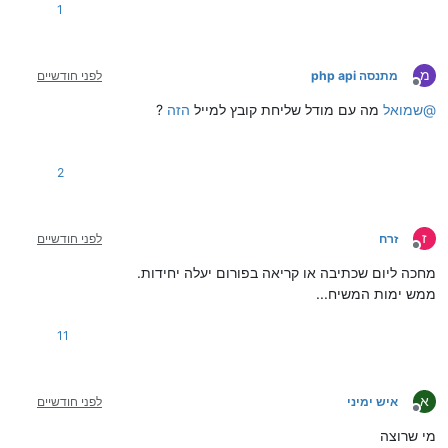
1
מ
מתנסה php api
לפני חודשיים
מנותק
@
שמואל
מה עם מודל שליחת קובץ למייל
הזה
?
2
ז
זרח
לפני חודשיים
מנותק
מחכה ליום שכתיבה או קריאה בפורום יעלה יחידות.
ממש ימות המשיח...
11
א
איש ימיני
לפני חודשיים
מנותק
מי שרוצה