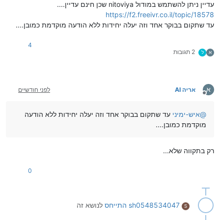
עדיין ניתן להשתמש במודול nitoviya שכן חינם עדיין....
https://f2.freeivr.co.il/topic/18578
עד שתקום בבוקר אחד וזה יעלה יחידות ללא הודעה מוקדמת כמובן....
4
2 תגובות
א
ל
א
אריה AI
לפני חודשיים
מנותק
@
איש-ימיני
עד שתקום בבוקר אחד וזה יעלה יחידות ללא הודעה
מוקדמת כמובן....
רק בתקווה שלא...
0
sh0548534047
התייחס
לנושא זה
S