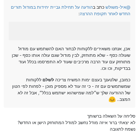
@
איל-משולש
כתב ב
הודעה על תחילת גביית יחידות במודול תורים
החדש לאחר תקופת ההרצה
:
אכן, אנחנו משאירים ללקוחות לבחור האם להשתמש עם מודול
שעולה כסף - שלא מתוחזק, לבין מודול שגם עולה אותו כסף - שכן
מתוחזק עם עוד הרבה מרכיבים שעוד לא התפרסמו בכלל ועוד
בבדיקות, וכו וכו.
כמובן, שלטענך בעצם ימות המשיח צריכה
לשלם
ללקוחות
שמשתמשים עם זה - כי זה עוד לא מספיק מוכן - לפחות לפי הטון
של ההודעה שלך ש״למה שמישהוא ישתמש בכלל״, אבל זה לא
המצב..
סליחה על השאלה ברשותך
לא יצאתי ברור איזה מודל נחשב למודל המתוחזק הישן או החדש?
נשמח לתגובה