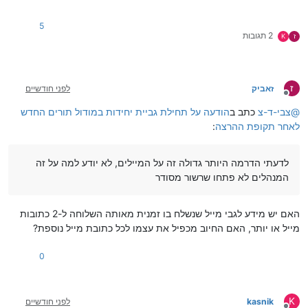
5
2 תגובות
ז
K
ז
זאביק
לפני חודשיים
מנותק
@
צבי-ד-צ
כתב ב
הודעה על תחילת גביית יחידות במודול תורים החדש
לאחר תקופת ההרצה
:
לדעתי הדרמה היותר גדולה זה על המיילים, לא יודע למה על זה
המנהלים לא פתחו שרשור מסודר
האם יש מידע לגבי מייל שנשלח בו זמנית מאותה השלוחה ל-2 כתובות
מייל או יותר, האם החיוב מכפיל את עצמו לכל כתובת מייל נוספת?
0
K
kasnik
לפני חודשיים