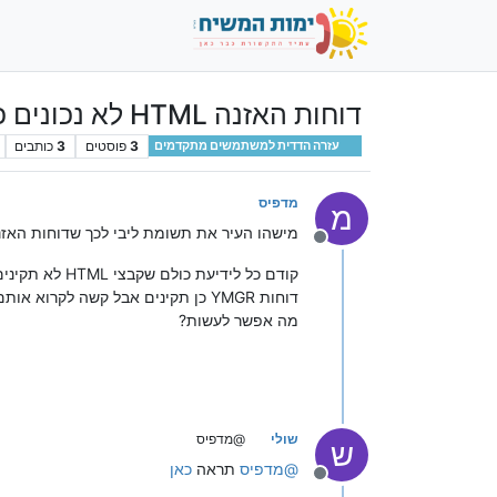
דוחות האזנה HTML לא נכונים כלל!!!
3
פוסטים
3
כותבים
עזרה הדדית למשתמשים מתקדמים
מדפיס
מ
מישהו העיר את תשומת ליבי לכך שדוחות האזנה מוגבלים ל7 מגה וברגע שמגיע למכסה
מנותק
קודם כל לידיעת כולם שקבצי HTML לא תקינים
דוחות YMGR כן תקינים אבל קשה לקרוא אותם
מה אפשר לעשות?
שולי
@מדפיס
ש
@
מדפיס
תראה
כאן
מנותק