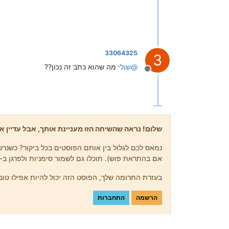
33064325
3
@
שולי
מה שהוא כתב זה נכון??
מנותק
שלום! נראה שהשיחה הזו מעניינת אותך, אבל עדיין אי
נמאס לכם לגלול בין אותם הפוסטים בכל ביקור? כשנרשמ
אם בהתראת פוש). תוכלו גם לשמור סימניות ולפרגן ב-upvote לפוסטים כדי להביע הערכה לחברי קהילה אחרים.
בעזרת התרומה שלך, הפוסט הזה יכול להיות אפילו טוב 
הרשמה
התחברות