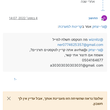
אחרי שנה
ה
החושב
4 בספט׳ 2022, 14:07
מנותק
@
נר-יצחק
אמר ב
קריינות למערכת
:
@
wiznitz
מה הטקסט תשלח למייל
ner0774625357@gmail.com
@
נר-יצחק
ו@avrha אתה קריין לטקסטים תורניים?,
אשמח אם תיצור אתי קשר,
0504164677
a30303030303031@gmail. com
-1
שלום! נראה שהשיחה הזו מעניינת אותך, אבל עדיין אין לך
חשבון.