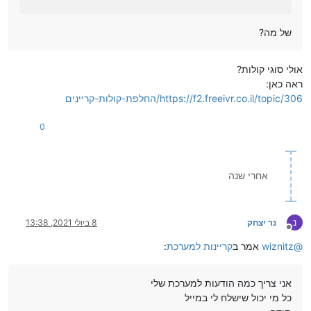
של מה?
אולי סוגי קולות?
ראה כאן:
https://f2.freeivr.co.il/topic/306/החלפת-קולות-קריינים
0
אחרי שנה
נ
נר יצחק
8 ביולי 2021, 13:38
מנותק
@
wiznitz
אמר ב
קריינות למערכת
:
אני צריך כמה הודעות למערכת שלי
כל מי יכול שישלח לי במייל