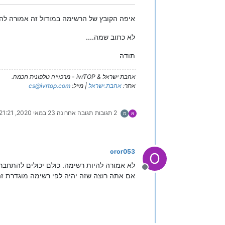
איפה הקובץ של הרשימה במודול זה אמורה להיו
לא כתוב שמה....
תודה
אהבת ישראל & ivrTOP - מרכזייה טלפונית חכמה.
אתר:
אהבת.ישראל
| מייל:
cs@ivrtop.com
2 תגובות
תגובה אחרונה
23 במאי 2020, 21:21
א
מ
oror053
O
לא אמורה להיות רשימה. כולם יכולים להתחבר.
מנותק
אם אתה רוצה שזה יהיה לפי רשימה מוגדרת ז