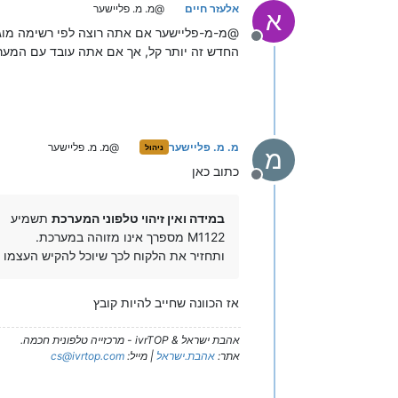
אלעזר חיים
@מ. מ. פליישער
א
מנותק
החדש זה יותר קל, אך אם אתה עובד עם המער
מ. מ. פליישער
@מ. מ. פליישער
ניהול
מ
כתוב כאן
מנותק
במידה ואין זיהוי טלפוני המערכת
תשמיע
M1122 מספרך אינו מזוהה במערכת.
ותחזיר את הלקוח לכך שיוכל להקיש העצמו א
אז הכוונה שחייב להיות קובץ
אהבת ישראל & ivrTOP - מרכזייה טלפונית חכמה.
אתר:
אהבת.ישראל
| מייל:
cs@ivrtop.com