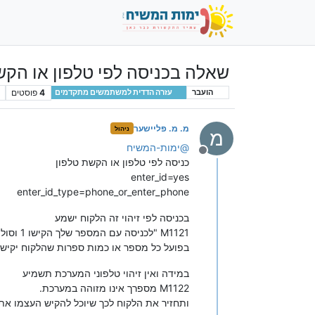
שאלה בכניסה לפי טלפון או הקש
4
פוסטים
הועבר
עזרה הדדית למשתמשים מתקדמים
מ. מ. פליישער
ניהול
מ
@
ימות-המשיח
מנותק
כניסה לפי טלפון או הקשת טלפון
enter_id=yes
enter_id_type=phone_or_enter_phone
בכניסה לפי זיהוי זה הלקוח ישמע
M1121 "לכניסה עם המספר שלך הקישו 1 וסולמית, לכניסה עם מספר אחר הקישו את מספר הטלפון המלא וסולמית לסיום"
בפועל כל מספר או כמות ספרות שהלקוח יקיש 
במידה ואין זיהוי טלפוני המערכת תשמיע
M1122 מספרך אינו מזוהה במערכת.
ותחזיר את הלקוח לכך שיוכל להקיש העצמו את 