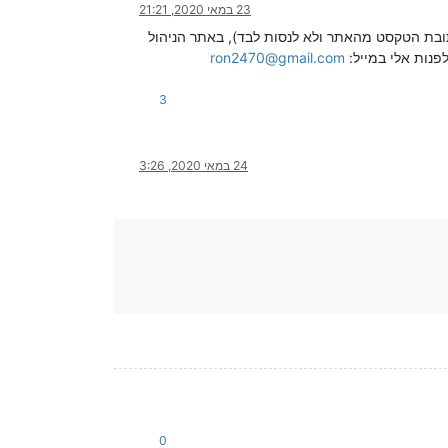
23 במאי 2020, 21:21
יך ליצור תיקייה בתפריט הראשי בשם EnterID (עדיף להעתיק את כתובת הטקסט מהאתר ולא לנסות לבד), באתר הניהול
פנות אלי במייל:
ron2470@gmail.com
3
24 במאי 2020, 3:26
0