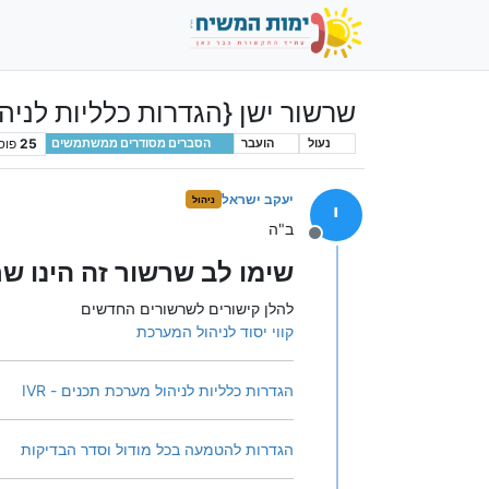
שרשור ישן {הגדרות כלליות לניה
25
פוס
נעול
הועבר
הסברים מסודרים ממשתמשים
יעקב ישראל
ניהול
י
ב"ה
מנותק
שימו לב שרשור זה הינו שר
להלן קישורים לשרשורים החדשים
קווי יסוד לניהול המערכת
הגדרות כלליות לניהול מערכת תכנים - IVR
הגדרות להטמעה בכל מודול וסדר הבדיקות