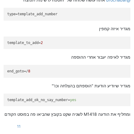
type
=template_add_number
מגדיר איזה קמפין
template_to_add
=
2
מגדיר לאיפה יעבור אחרי ההוספה
end_goto
=/
8
מגדיר שיודיע הודעת "הוספתם בהצלחה וכו'"
template_add_ok_no_say_number
=
yes
ומחליף את הודעה M1418 לשניה שקט בקובץ שהביאו פה בפוסט הקודם
11