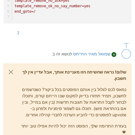
template_remove_no_ask=yes
template_remove_ok_no_say_number=yes
end_goto=/
2
שמואל מאיר
התייחס
לנושא זה ב
ש
שלום! נראה שהשיחה הזו מעניינת אותך, אבל עדיין אין לך
חשבון.
נמאס לכם לגלול בין אותם הפוסטים בכל ביקור? כשנרשמים
לחשבון, תמיד תחזרו בדיוק למקום שבו הייתם קודם, ותוכלו
לבחור לקבל התראות על תגובות חדשות (בין אם במייל, ובין
אם בהתראת פוש). תוכלו גם לשמור סימניות ולפרגן ב-
upvote לפוסטים כדי להביע הערכה לחברי קהילה אחרים.
בעזרת התרומה שלך, הפוסט הזה יכול להיות אפילו טוב יותר
💗