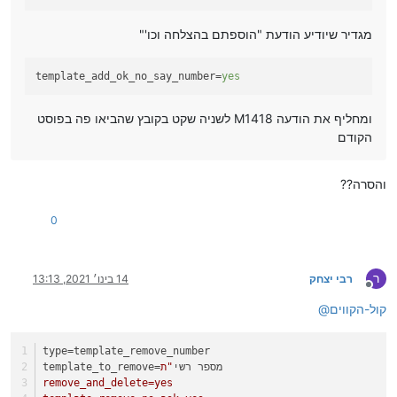
מגדיר שיודיע הודעת "הוספתם בהצלחה וכו'"
template_add_ok_no_say_number
=
yes
ומחליף את הודעה M1418 לשניה שקט בקובץ שהביאו פה בפוסט
הקודם
והסרה??
0
ר
רבי יצחק
14 בינו׳ 2021, 13:13
מנותק
קול-הקווים
@
type
=template_remove_number
=מספר רשי
"ת
template_to_remove
remove_and_delete=yes