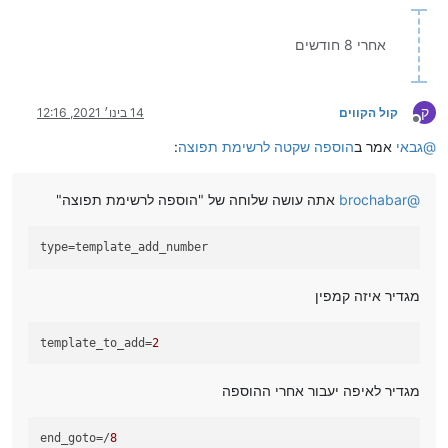
אחרי 8 חודשים
ק
קול הקווים
14 בינו׳ 2021, 12:16
מנותק
@
גבאי
אמר ב
הוספה שקטה לרשימת תפוצה
:
@
brochabar
אתה עושה שלוחה של "הוספה לרשימת תפוצה"
type
=template_add_number
מגדיר איזה קמפין
template_to_add
=
2
מגדיר לאיפה יעבור אחרי ההוספה
end_goto
=/
8