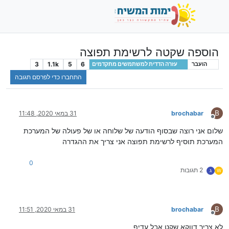
הוספה שקטה לרשימת תפוצה
3
1.1k
5
6
הועבר
עזרה הדדית למשתמשים מתקדמים
התחברו כדי לפרסם תגובה
B
brochabar
31 במאי 2020, 11:48
מנותק
שלום אני רוצה שבסוף הודעה של שלוחה או של פעולה של המערכת
המערכת תוסיף לרשימת תפוצה אני צריך את ההגדרה
0
2 תגובות
W
ג
B
brochabar
31 במאי 2020, 11:51
מנותק
לא צריך דווקא שקט אבל עדיף