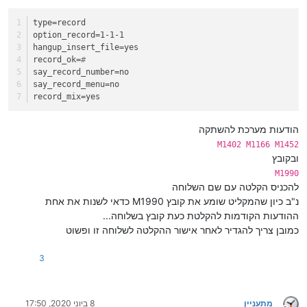
type=record
option_record=1-1-1
hangup_insert_file=yes
record_ok=
#
say_record_number=no
say_record_menu=no
record_mix=yes
הודעות מערכת להשתקה
M1402 M1166 M1452
ובקובץ
M1990
להכניס הקלטה עם שם השלוחה
נ"ב כיון שהמקליט שומע את קובץ M1990 כדאי לשנות את אחת
ההודעות הקודמות להקלטת כעת קובץ בשלוחה...
כמובן צריך להגדיר לאחר אישור ההקלטה לשלוחה זו ופשוט
3
מתעניין
8 ביוני 2020, 17:50