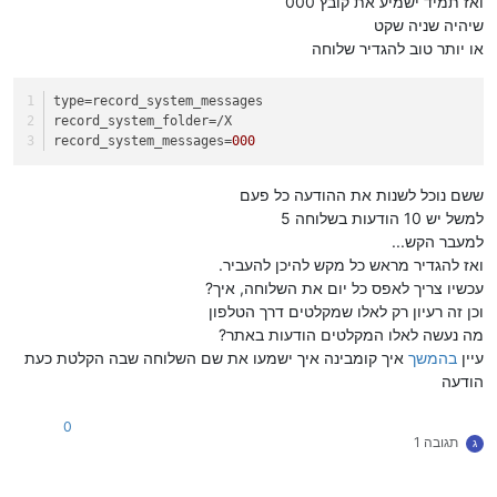
ואז תמיד ישמיע את קובץ 000
שיהיה שניה שקט
או יותר טוב להגדיר שלוחה
type
=record_system_messages
record_system_folder
=/X
record_system_messages
=
000
ששם נוכל לשנות את ההודעה כל פעם
למשל יש 10 הודעות בשלוחה 5
למעבר הקש...
ואז להגדיר מראש כל מקש להיכן להעביר.
עכשיו צריך לאפס כל יום את השלוחה, איך?
וכן זה רעיון רק לאלו שמקלטים דרך הטלפון
מה נעשה לאלו המקלטים הודעות באתר?
עיין
בהמשך
איך קומבינה איך ישמעו את שם השלוחה שבה הקלטת כעת
הודעה
0
תגובה 1
ג