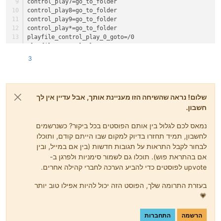
control_play7=go_to_folder
control_play8=go_to_folder
control_play9=go_to_folder
control_play*=go_to_folder
playfile_control_play_0_goto=/0
playfile_control_play_1_goto=/1
playfile_control_play_2_goto=/2
3
playfile_control_play_3_goto=/3
playfile_control_play_4_goto=/4
playfile_control_play_5_goto=/5
playfile_control_play_6_goto=/6
שלום! נראה שהשיחה הזו מעניינת אותך, אבל עדיין אין לך
playfile_control_play_7_goto=/7
חשבון.
playfile_control_play_8_goto=/8
playfile_control_play_9_goto=/9
נמאס לכם לגלול בין אותם הפוסטים בכל ביקור? כשנרשמים
playfile_control_play_*_goto=/Star
לחשבון, תמיד תחזרו בדיוק למקום שבו הייתם קודם, ותוכלו
לבחור לקבל התראות על תגובות חדשות (בין אם במייל, ובין
אם בהתראת פוש). תוכלו גם לשמור סימניות ולפרגן ב-
upvote לפוסטים כדי להביע הערכה לחברי קהילה אחרים.
בעזרת התרומה שלך, הפוסט הזה יכול להיות אפילו טוב יותר
💗
הרשמה
התחברות