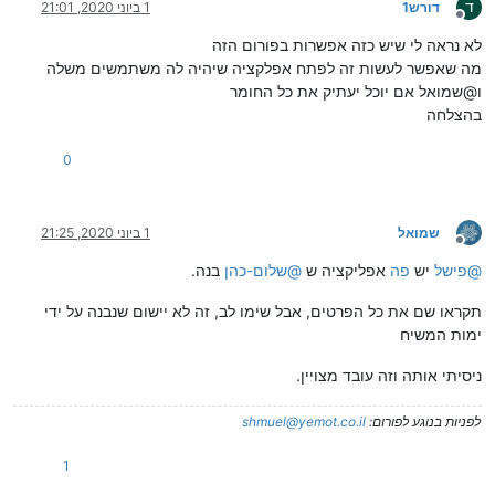
ד
דורש1
1 ביוני 2020, 21:01
מנותק
לא נראה לי שיש כזה אפשרות בפורום הזה
מה שאפשר לעשות זה לפתח אפלקציה שיהיה לה משתמשים משלה
ו@שמואל אם יוכל יעתיק את כל החומר
בהצלחה
0
שמואל
1 ביוני 2020, 21:25
מנותק
@
פישל
יש
פה
אפליקציה ש
@
שלום-כהן
בנה.
תקראו שם את כל הפרטים, אבל שימו לב, זה לא יישום שנבנה על ידי
ימות המשיח
ניסיתי אותה וזה עובד מצויין.
לפניות בנוגע לפורום:
shmuel@yemot.co.il
1