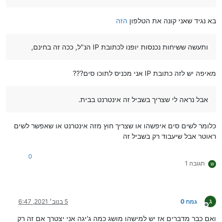
בא נגיד שאני קונה את הטלפון
הזה
ותעשה ששיחות נכנסות יופנו לכתובת IP הנ"ל, ככה זה בחינם,
מאיפה יש לזה כתובת IP אני מכניס לתוכו סים???
אבל נראה לי שצריך בשביל זה אינטרנט בבית.
כלומר לשים סים איפשהו או שצריך חוץ מזה אינטרנט או שאפשר לשים
ראוטר אבל שיעבוד רק בשביל זה
0
תגובה 1
ש
ג
גמח 0
5 בנוב׳ 2021, 6:47
מנותק
ואם כבר מדברים אז יש למישהו מושג כמה ג'יגה אני יצטרך אם זה רק