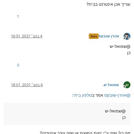
וצריך אכן אינטרנט בבית?
1
אהרן שובקס
4 בנוב׳ 2021, 16:51
ניהול
מנותק
@שמואל-ש
כן
0
ש
שמואל ש.
4 בנוב׳ 2021, 18:01
מנותק
@
אהרן-שובקס
אמר ב
טלפון ביתי
:
@שמואל-ש
כן
מה כן? שזה ע"י ימות המשיח או שזה צורך אינטרנט?