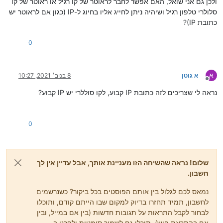
ולכן גם אני שואל, האם אפשר לחבר לראוטר של קו רגיל או ראוטר של קו
סלולרי טלפון רגיל ושיהיה ניתן לחייג אליו בחיוג ל-IP (כגון אם לראוטר יש
כתובת IP)?
0
א
א גוטן
8 בנוב׳ 2021, 10:27
מנותק
נראה לי שצריכים לזה כתובת IP קבוע, לקו סוללרי יש IP קבוע?
0
שלום! נראה שהשיחה הזו מעניינת אותך, אבל עדיין אין לך
חשבון.
נמאס לכם לגלול בין אותם הפוסטים בכל ביקור? כשנרשמים
לחשבון, תמיד תחזרו בדיוק למקום שבו הייתם קודם, ותוכלו
לבחור לקבל התראות על תגובות חדשות (בין אם במייל, ובין
אם בהתראת פוש). תוכלו גם לשמור סימניות ולפרגן ב-