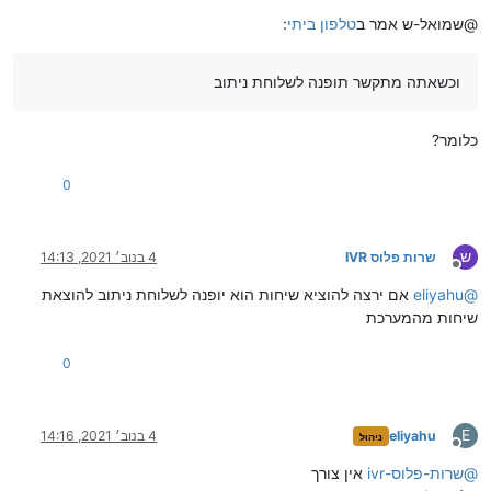
מנותק
@שמואל-ש אמר ב
טלפון ביתי
:
וכשאתה מתקשר תופנה לשלוחת ניתוב
כלומר?
0
ש
שרות פלוס IVR
4 בנוב׳ 2021, 14:13
מנותק
@
eliyahu
אם ירצה להוציא שיחות הוא יופנה לשלוחת ניתוב להוצאת
שיחות מהמערכת
0
E
eliyahu
4 בנוב׳ 2021, 14:16
ניהול
מנותק
@
שרות-פלוס-ivr
אין צורך