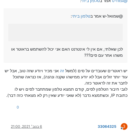
@
גמח-0
אמר ב
טלפון ביתי
:
@שמואל-ש אמר ב
טלפון ביתי
:
לכן שאלתי, אם אין לי אינטרנט האם אני יכול להשתמש בראוטר או
משהו אחר עם סים???
יש ראוטרים שעובדים על סים (למשל
זה
אני מכיר ויודע שזה טוב, אבל יש
עוד יותר זולים אבל לא יודע ממישהו שקנה ונהנה), אז כנראה שתוכל
לחבר את זה לראוטר כזה.
לגבי חיבור הטלפון לסים, קודם תמצא טלפון שמתחבר לסים ויש לו
כתובת IP, וכשתמצא נדבר (לא שאני יודע שאין רק לא מצאתי כזה דבר).
0
3
33064325
6 בנוב׳ 2021, 21:00
מנותק