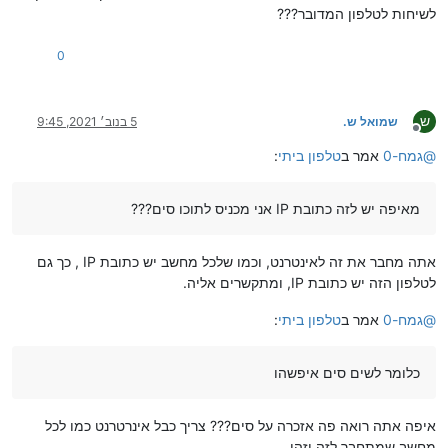
לשיחות לטלפון המדובר???
0
ש
שמואל ש.
5 בנוב׳ 2021, 9:45
מנותק
@
גמח-0
אמר ב
טלפון ביתי
:
מאיפה יש לזה כתובת IP אני מכניס לתוכו סים???
אתה מחבר את זה לאינטרנט, וכמו שלכל מחשב יש כתובת IP , כך גם
לטלפון הזה יש כתובת IP, ומתקשרים אליה.
@
גמח-0
אמר ב
טלפון ביתי
:
כלומר לשים סים איפשהו
איפה אתה רואה פה אזכרה על סים??? צריך כבל אינרטרנט כמו לכל
מחשב שמתחבר לזה וזהו