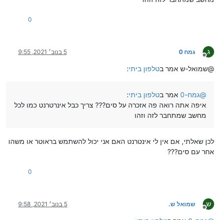
0
ג
גמח 0
5 בנוב׳ 2021, 9:55
מנותק
@שמואל-ש אמר ב
טלפון ביתי
:
@
גמח-0
אמר ב
טלפון ביתי
:
איפה אתה רואה פה אזכרה על סים??? צריך כבל אינרטרנט כמו לכל
מחשב שמתחבר לזה וזהו
לכן שאלתי, אם אין לי אינטרנט האם אני יכול להשתמש בראוטר או משהו
אחר עם סים???
0
ש
שמואל ש.
5 בנוב׳ 2021, 9:58
מנותק