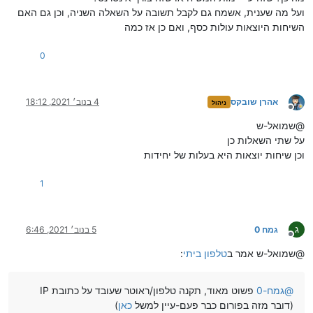
ועל מה שענית, אשמח גם לקבל תשובה על השאלה השניה, וכן גם האם
השיחות היוצאות עולות כסף, ואם כן אז כמה
0
אהרן שובקס
4 בנוב׳ 2021, 18:12
ניהול
מנותק
@שמואל-ש
על שתי השאלות כן
וכן שיחות יוצאות היא בעלות של יחידות
1
ג
גמח 0
5 בנוב׳ 2021, 6:46
מנותק
@שמואל-ש אמר ב
טלפון ביתי
:
@
גמח-0
פשוט מאוד, תקנה טלפון/ראוטר שעובד על כתובת IP
(דובר מזה בפורום כבר פעם-עיין למשל
כאן
)