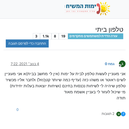
טלפון ביתי
3
1.1k
8
19
עזרה הדדית למשתמשים מתקדמים
התחברו כדי לפרסם תגובה
ג
גמח 0
4 בנוב׳ 2021, 7:22
מנותק
אני מעוניין לעשות טלפון לבית על ימות (אין לי מחשב בבית)א אני מעוניין
לשים ראוטר או משהו כזה (עדיף כמה שיותר קטן/זול) ולחבר אליו מכשיר
טלפון שיהיה לי לשיחות נכנסות בחינם (ושיחות יוצאות בעלות יחידות)
מי שיכול לעזור לי בעניין אשמח מאוד
תודה
0
2 תגובות
7
ש