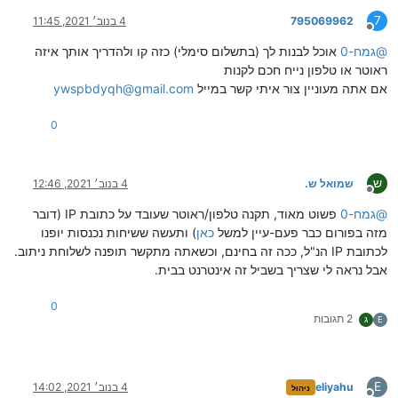
7
795069962
4 בנוב׳ 2021, 11:45
מנותק
@
גמח-0
אוכל לבנות לך (בתשלום סימלי) כזה קו ולהדריך אותך איזה
ראוטר או טלפון נייח חכם לקנות
אם אתה מעוניין צור איתי קשר במייל
ywspbdyqh@gmail.com
0
ש
שמואל ש.
4 בנוב׳ 2021, 12:46
מנותק
@
גמח-0
פשוט מאוד, תקנה טלפון/ראוטר שעובד על כתובת IP (דובר
מזה בפורום כבר פעם-עיין למשל
כאן
) ותעשה ששיחות נכנסות יופנו
לכתובת IP הנ"ל, ככה זה בחינם, וכשאתה מתקשר תופנה לשלוחת ניתוב.
אבל נראה לי שצריך בשביל זה אינטרנט בבית.
0
2 תגובות
E
ג
E
eliyahu
4 בנוב׳ 2021, 14:02
ניהול