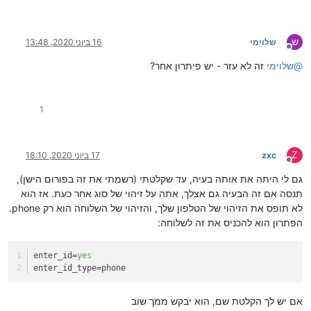
ש
שלוימי
16 ביוני 2020, 13:48
מנותק
@
שלוימי
זה לא עזר - יש פיתרון אחר?
1
Z
zxc
17 ביוני 2020, 18:10
מנותק
גם לי היתה את אותה בעיה, עד שקלטתי (רשמתי את זה בפורום הישן),
תנסה אם זה הבעיה גם אצלך, אתה על זיהוי של סוג אחר כעת. אז הוא
לא תופס את הזיהוי של הטלפון שלך, והזיהוי של השלוחה הוא רק phone.
הפתרון הוא להכניס את זה לשלוחה:
enter_id
=
yes
enter_id_type
=phone
אם יש לך הקלטת שם, הוא יבקש ממך שוב