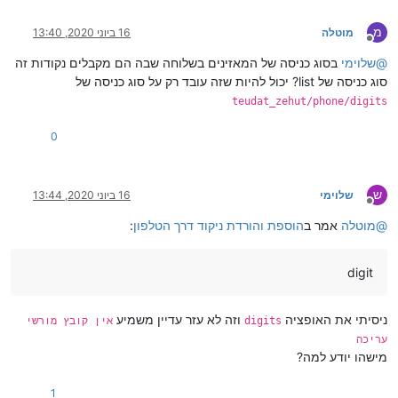
מ
מוטלה
16 ביוני 2020, 13:40
מנותק
@
שלוימי
בסוג כניסה של המאזינים בשלוחה שבה הם מקבלים נקודות זה
סוג כניסה של list? יכול להיות שזה עובד רק על סוג כניסה של
teudat_zehut/phone/digits
0
ש
שלוימי
16 ביוני 2020, 13:44
מנותק
@
מוטלה
אמר ב
הוספת והורדת ניקוד דרך הטלפון
:
digit
ניסיתי את האופציה
וזה לא עזר עדיין משמיע
digits
אין קובץ מורשי
עריכה
מישהו יודע למה?
1