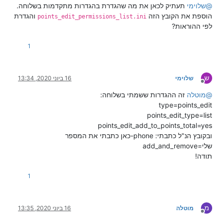
@
שלוימי
תעתיק לכאן את מה שהגדרת בהגדרות מתקדמות בשלוחה.
הוספת את הקובץ הזה
והגדרת
points_edit_permissions_list.ini
לפי ההוראות?
1
ש
שלוימי
16 ביוני 2020, 13:34
מנותק
@
מוטלה
זה ההגדרות ששמתי בשלוחה:
type=points_edit
points_edit_type=list
points_edit_add_to_points_total=yes
ובקובץ הנ"ל כתבתי: phone-כאן כתבתי את המספר
שלי=add_and_remove
תודה!
1
מ
מוטלה
16 ביוני 2020, 13:35
מנותק