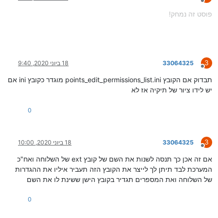
מנותק
פוסט זה נמחק!
3
33064325
18 ביוני 2020, 9:40
מנותק
תבדוק אם הקובץ points_edit_permissions_list.ini מוגדר כקובץ ini אם
יש לידו ציור של תיקיה אז לא
0
3
33064325
18 ביוני 2020, 10:00
מנותק
אם זה אכן כך תנסה לשנות את השם של קובץ ext של השלוחה ואח"כ
המערכת לבד תיתן לך לייצר את הקובץ הזה תעביר איליו את ההגדרות
של השלוחה ואת המספרים תגדיר בקובץ הישן ששינת לו את השם
0