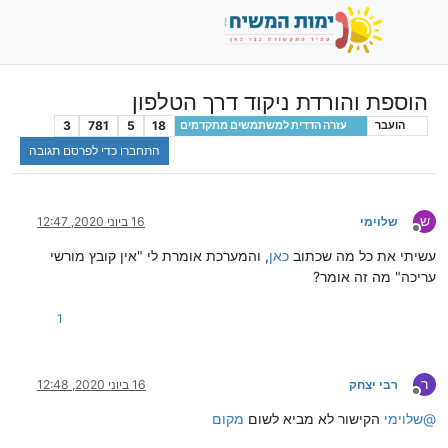
הוספת והורדת ניקוד דרך הטלפון
3
781
5
18
הועבר
עזרה הדדית למשתמשים מתקדמים
התחברו כדי לפרסם תגובה
ש
שלוימי
16 ביוני 2020, 12:47
מנותק
עשיתי את כל מה שכתוב
כאן
, והמערכת אומרת לי "אין קובץ מורשי
עריכה" מה זה אומר?
1
ר
רבי יצחק
16 ביוני 2020, 12:48
מנותק
@
שלוימי
הקישור לא מביא לשום
מקום