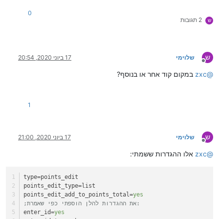
0
2 תגובות
ש
ש
שלוימי
17 ביוני 2020, 20:54
מנותק
@
zxc
במקום קוד אחר או בנוסף?
1
ש
שלוימי
17 ביוני 2020, 21:00
מנותק
@
zxc
אלו ההגדרות ששמתי:
type
=points_edit
points_edit_type
=list
points_edit_add_to_points_total
=
yes
;את ההגדרות להלן הוספתי כפי שאמרת:
enter_id
=
yes