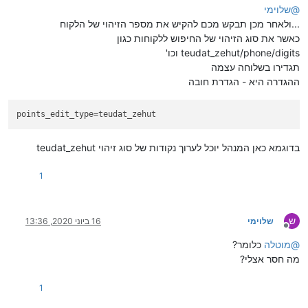
@
שלוימי
...ולאחר מכן תבקש מכם להקיש את מספר הזיהוי של הלקוח
כאשר את סוג הזיהוי של החיפוש ללקוחות כגון
teudat_zehut/phone/digits וכו'
תגדירו בשלוחה עצמה
ההגדרה היא - הגדרת חובה
points_edit_type
=teudat_zehut
בדוגמא כאן המנהל יוכל לערוך נקודות של סוג זיהוי teudat_zehut
1
ש
שלוימי
16 ביוני 2020, 13:36
מנותק
@
מוטלה
כלומר?
מה חסר אצלי?
1