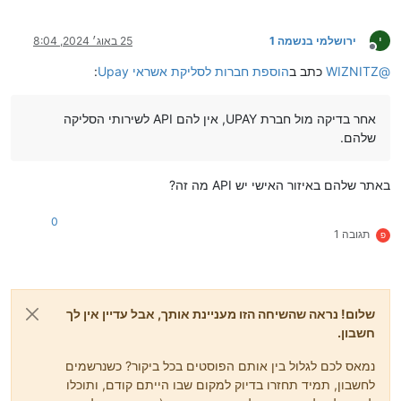
י
ירושלמי בנשמה 1
25 באוג׳ 2024, 8:04
מנותק
@
WIZNITZ
כתב ב
הוספת חברות לסליקת אשראי Upay
:
אחר בדיקה מול חברת UPAY, אין להם API לשירותי הסליקה
שלהם.
באתר שלהם באיזור האישי יש API מה זה?
0
תגובה 1
פ
שלום! נראה שהשיחה הזו מעניינת אותך, אבל עדיין אין לך
חשבון.
נמאס לכם לגלול בין אותם הפוסטים בכל ביקור? כשנרשמים
לחשבון, תמיד תחזרו בדיוק למקום שבו הייתם קודם, ותוכלו