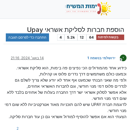
הוספת חברות לסליקת אשראי Upay
64
12
5.2k
4
התחברו כדי לפרסם תגובה
בקשות לפיתוח
י
ירושלמי בנשמה 1
14 באוג׳ 2024, 21:16
מנותק
כידוע אחד מהמודולים הכי נפיצים פה בימות, הוא סליקת אשראי.
וכמעט כולם משתמשים דרך נדרים פלוס או קהילות,
ולפי מה שאני הבנתי שכמעט אף אחד לא יודע שלא צריך לשלם גם
לנדרים פלוס דמי מנוי חודשי, וגם לחברות האשראי אחוזים,
אלא אפשר לסלוק אשראי ישר דרך החברה בעלות של אחוזים בלבד ללא
שום דמי מנוי חודשי.
לדוגמת חברת UPAY שיש להם תוכניות מאוד אטרקטיביות ללא שום דמי
מנוי חודשי.
הצעתי הוא אם אפשר להוסיף למודול אשראי גם כן עוד חברות סליקה.
2