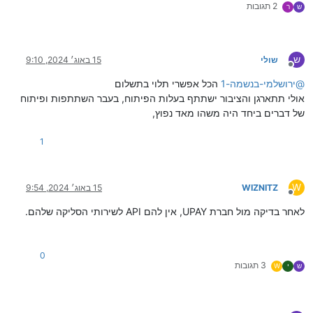
2 תגובות
ש
ר
ש
שולי
15 באוג׳ 2024, 9:10
מנותק
@
ירושלמי-בנשמה-1
הכל אפשרי תלוי בתשלום
אולי תתארגן והציבור ישתתף בעלות הפיתוח, בעבר השתתפות ופיתוח
של דברים ביחד היה משהו מאד נפוץ,
1
W
WIZNITZ
15 באוג׳ 2024, 9:54
מנותק
לאחר בדיקה מול חברת UPAY, אין להם API לשירותי הסליקה שלהם.
0
3 תגובות
ש
י
W