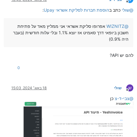
מנותק
@
שולי
כתב ב
הוספת חברות לסליקת אשראי Upay
:
@
WIZNITZ
אפרופו סליקת אשראי אני ממליץ מאד על פתיחת
חשבון ביופאי דרך סאמיט אז יוצא 1.1% ובלי עלות חודשית (בעבר
היה 0.9%)
להם יש API?
0
ש
שולי
18 באוג׳ 2024, 15:03
מנותק
@
צבי-ד-צ
כן