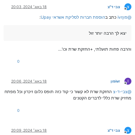
צ
צבי ד"צ
18 באוג׳ 2024, 20:03
מנותק
@
ivrפון
כתב ב
הוספת חברות לסליקת אשראי Upay
:
יצא לך הרבה יותר זול
והרבה פחות תועלתי, +החזקת שרת וכו'...
0
I
ivrפון
18 באוג׳ 2024, 20:06
מנותק
@
צבי-ד-צ
החזקת שרת לא קשור כי קוד כזה תופס כלום זיכרון וכל מפתח
מחזיק שרת כללי לדברים הקטנים
0
צ
צבי ד"צ
18 באוג׳ 2024, 20:09
מנותק