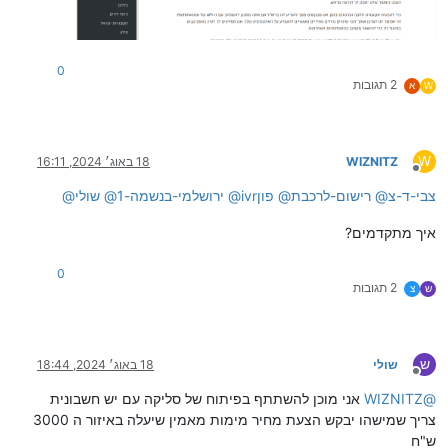
0
2 תגובות
W
א
W
WIZNITZ
18 באוג׳ 2024, 16:11
מנותק
צבי-ד-צ
@
רישום-לרכבת
@
ivrפון
@
ירושלמי-בנשמה-1
@
שולי
@
איך מתקדמים?
0
2 תגובות
ש
צ
ש
שולי
18 באוג׳ 2024, 18:44
מנותק
@
WIZNITZ
אני מוכן להשתתף בפיתוח של סליקה עם יש חשבונית
צריך שמישהו יבקש הצעת מחיר מימות מאמין שיעלה באיזור ה 3000
ש"ח