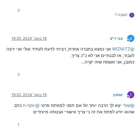
0
תגובה 1
I
צ
צבי ד"צ
18 באוג׳ 2024, 19:25
מנותק
@
WIZNITZ
אני נמצא בחברה אחרת, רציתי לדעת לעתיד אולי אני ירצה
לעבור, אז לבנתיים אני לא כ"כ צריך.
כמובן, אני אשמח שזה יקרה...
0
I
ivrפון
18 באוג׳ 2024, 19:52
מנותק
@
שולי
יצא לך הרבה יותר זול אם תפני למפתח פרטי
@
יוסף-ח
כתב
שהוא יודע לפתח את זה כי צריך אישורי אבטחה מיוחדים
1