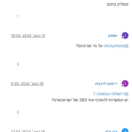
ממליץ בחום
1
I
ivrפון
15 באוג׳ 2024, 16:34
מנותק
@
clickphone
על מי מבינהם?
0
ר
רישום לרכבת
18 באוג׳ 2024, 8:39
מנותק
@
ירושלמי-בנשמה-1
יש אפשרות להוסיף את 360 של ישראכארט?
0
צ
צבי ד"צ
18 באוג׳ 2024, 12:43