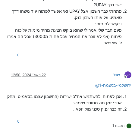
ישר דרך UPAY?
פתחתי כבר חשבון אצל UPAY ואי אפשר לפתוח עוד משהו דרך
סאמיט על אותו חשבון בנק.
ובקשר לפיתוח:
פעם חבר שלי אמר לי שהוא ביקש הצעת מחיר מימות על כזה
פיתוח (אני לא זוכר את המחיר אבל פחות מ3000) אבל הם אמרו
לו שאפשר.
0
ש
שולי
22 באוג׳ 2024, 12:50
מנותק
ירושלמי-בנשמה-1
@
אכן לפתוח ולהשתמש אח"כ ישירות (החשבון עצמו בסאמיט ימחק
אחרי זמן מה מחוסר שימוש.
זה כבר עניין טכני מול יופאי.
0
תגובה 1
י