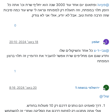
@
ivrפון
ופתאום יום אחד עוד 3000 שנה הוא יחליף שרת וכו' אתה כל
הזמן תלוי במפתח, וזה תועלת רק למפותח ונראה לי שיש עוד כמה סיבות
שזה הרבה פחות טוב. אבל לא יודע, אולי אני לא צודק.
0
I
ivrפון
18 באוג׳ 2024, 20:10
מנותק
@
צבי-ד-צ
כל אחד והשיקולים שלו
ותדע שגם אם מחליפים שרת אפשר להעביר את הדומיין זה תלוי ברצון
המפתח
1
י
ירושלמי בנשמה 1
20 באוג׳ 2024, 8:16
מנותק
שולי
@
דרך סאמיט הם נותנים דרכם רק 10 פעולות בחודש.
אולי אתה מתכוון רק לפתוח דרכם את הסליקה ואחרי זה להשתמש