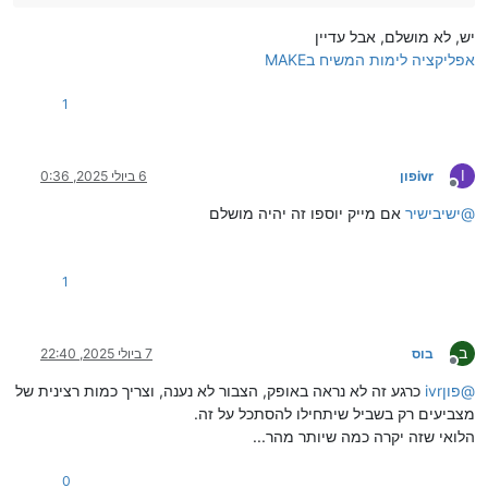
יש, לא מושלם, אבל עדיין
אפליקציה לימות המשיח בMAKE
1
I
ivrפון
6 ביולי 2025, 0:36
מנותק
@
ישיבישיר
אם מייק יוספו זה יהיה מושלם
1
ב
בוס
7 ביולי 2025, 22:40
מנותק
@
ivrפון
כרגע זה לא נראה באופק, הצבור לא נענה, וצריך כמות רצינית של
מצביעים רק בשביל שיתחילו להסתכל על זה.
הלואי שזה יקרה כמה שיותר מהר...
0