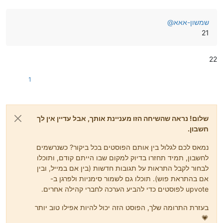
שמשון-אאא
@
21
22
1
שלום! נראה שהשיחה הזו מעניינת אותך, אבל עדיין אין לך
חשבון.
נמאס לכם לגלול בין אותם הפוסטים בכל ביקור? כשנרשמים
לחשבון, תמיד תחזרו בדיוק למקום שבו הייתם קודם, ותוכלו
לבחור לקבל התראות על תגובות חדשות (בין אם במייל, ובין
אם בהתראת פוש). תוכלו גם לשמור סימניות ולפרגן ב-
upvote לפוסטים כדי להביע הערכה לחברי קהילה אחרים.
בעזרת התרומה שלך, הפוסט הזה יכול להיות אפילו טוב יותר
💗