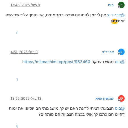
ב
בוס
8 ביולי 2025, 17:46
מנותק
@
צבי-ד-צ
אין לי זמן להתנסח עכשיו במתמחים, אני סומך עליך שתעשה
זאת
0
צ
צבי ד"צ
9 ביולי 2025, 4:51
מנותק
@
בוס
ממש העתקה
https://mitmachim.top/post/983460
1
ש
שמשון אאא
13 ביולי 2025, 13:55
מנותק
@
בוס
הצבעתי רציתי לדעת האם יש לך מושג מתי הם יוסיפו את ימות
דהיינו הם כתבו לך אולי בכמה הצביות הם פותחים?
0