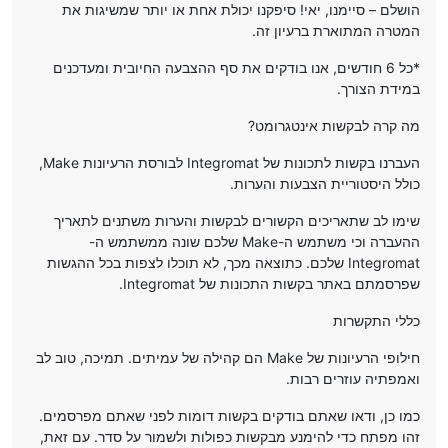
הושלם – סיימנו, יאי! סיפקנו יכולת אחת או יותר שמשיגות את
המטרה המתוארת ברעיון זה.
*כל 6 חודשים, אנו בודקים את סף ההצבעה החיובית ומעדכנים
במידת הצורך.
מה קרה לבקשות אינטגרומט?
העברנו בקשות לתכונות של Integromat לבורסת הרעיונות Make,
כולל היסטוריית הצבעות והערות.
שימו לב שתאריכים הקשורים לבקשות והערות משתנים לתאריך
ההעברה וכי משתמש ה-Make שלכם שונה ממשתמש ה-
Integromat שלכם. כתוצאה מכך, לא תוכלו לצפות בכל ההגשות
שפרסמתם באתר בקשות התכונות של Integromat.
כללי התקשרות
חילופי הרעיונות של Make הם קהילה של עמיתים. תמיכה, טוב לב
ואמפתיה עוזרים רבות.
כמו כן, ודאו שאתם בודקים בקשות דומות לפני שאתם מפרסמים.
זהו מפתח כדי להימנע מבקשות כפולות ולשמור על סדר. עם זאת,