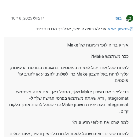
ב
בוס
14 ביולי 2025, 10:46
מנותק
@
שמשון-אאא
אני לא רוצה לייאש, אבל כך הם כותבים:
איך עובד חילופי רעיונות של Make
כבר משתמש Make?
למרות שכל אחד יכול לצפות בפוסטים ובתגובות בבורסת הרעיונות,
עליך להיות בעל חשבון Make כדי לשלוח, להצביע או להגיב על
פוסטים.
כדי ליצור את חשבון Make שלך, התחל כאן . אם אתה משתמש
Integromat, ודא שאתה משתמש בפרטי הגישה שלך ל-
Integromat בעת יצירת חשבון Make כדי שנוכל לזהות אותך כלקוח
קיים.
למה יצרנו את חילופי הרעיונות?
למרות שהיינו רוצים שנוכל לסקור ולנתח כל רעיון ורעיון, איננו יכולים