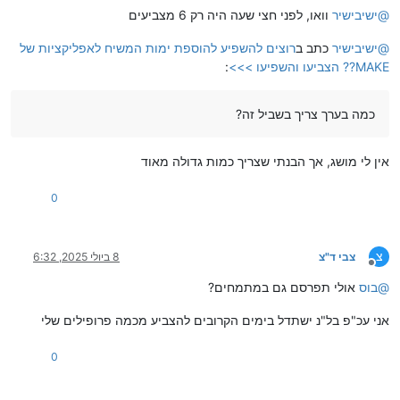
@
ישיבישיר
וואו, לפני חצי שעה היה רק 6 מצביעים
@
ישיבישיר
כתב ב
רוצים להשפיע להוספת ימות המשיח לאפליקציות של
MAKE?? הצביעו והשפיעו >>>
:
כמה בערך צריך בשביל זה?
אין לי מושג, אך הבנתי שצריך כמות גדולה מאוד
0
צ
צבי ד"צ
8 ביולי 2025, 6:32
מנותק
@
בוס
אולי תפרסם גם במתמחים?
אני עכ"פ בל"נ ישתדל בימים הקרובים להצביע מכמה פרופילים שלי
0