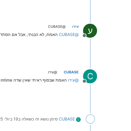
עידו
@CUBASE
ע
@
CUBASE
האמת, לא הבנתי, אבל אם הסתדרת 
מנותק
CUBASE
@עידו
C
@
עידו
האמת שבסוף ראיתי שאין שדה mtime לתיקיות אלא רק לקבצים אז נאלצתי להסתדר בדרך אחרת שפחות העדפתי מראש
מנותק
CUBASE
סימן נושא זה כשאלה ב
19 ביולי 2025, 21:40
C