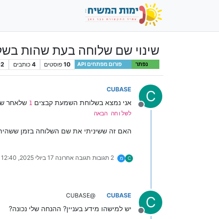
שינוי שם שלוחה בעת שהות בשל
10
פוסטים
4
כותבים
62
נפתר
פורום מפתחים API
CUBASE
C
אני נמצא בשלוחת השמעת קבצים
שלאחר שמיעת קובץ פונה ל
1
מנותק
לשלוחה הבאה
האם זה ששיניתי את שם השלוחה בזמן ששהיתי
2 תגובות
תגובה אחרונה
17 ביולי 2025, 12:40
C
מ
@CUBASE
CUBASE
C
יש למישהו מידע בעניין? ההנחה שלי נכונה?
מנותק