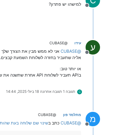
C
למישהו יש פתרון?
מנותק
עידו
@CUBASE
ע
CUBASE
@
מנותק
אליה שתעביר בחזרה לשלוחת השמעת קבצים.
או יותר טוב:
בAPI תעביר לשלוחת API אחרת שתשנה את שם שלוחת השמעת הקבצים ותעביר את המאזין אליה.
תגובה 1
תגובה אחרונה
18 ביולי 2025, 14:44
C
מתלמד פון
@CUBASE
מ
@
CUBASE
כתב ב
שינוי שם שלוחה בעת שהות 
מנותק