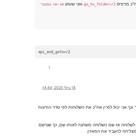
"כ מדפיס
ואני שומע
go_to_folder=/2
שגיאה במעבר
api_end_goto
=/
2
1
18 ביולי 2025, 14:44
 מתעדכן בתאריך וכך אני יכול למיין אח"כ את השלוחות לפי סדר הודעות
לשלוחה אז שם השלוחה משתנה לאותו שם, כך שנרשם
צליחה להעביר את המאזין