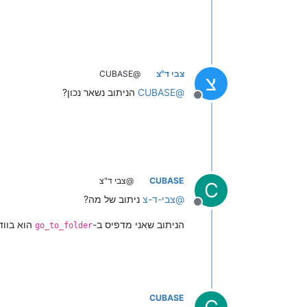
צבי ד"צ
@CUBASE
צ
@
CUBASE
הניתוב נשאר נכון?
מנותק
CUBASE
@צבי ד"צ
C
@
צבי-ד-צ
ניתוב של מה?
מנותק
הניתוב שאני מדפיס ב-
הוא בווד
go_to_folder
CUBASE