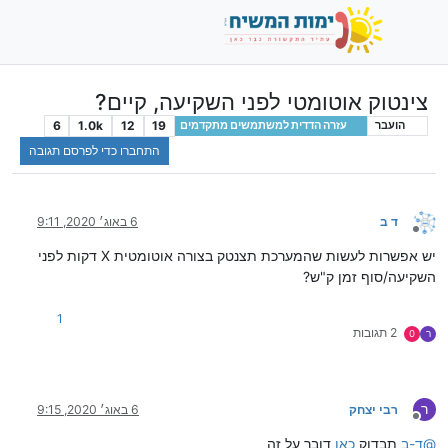
צינטוק אוטומטי לפני השקיעה, קיים?
6
1.0k
12
19
הועבר
עזרה הדדית למשתמשים מתקדמים
התחברו כדי לפרסם תגובה
ד ב
6 באוג׳ 2020, 9:11
מנותק
יש אפשרות לעשות שהמערכת תצנטק בצורה אוטומטית X דקות לפני
השקיעה/סוף זמן ק"ש?
1
2 תגובות
ר
0
ר
רבי יצחק
6 באוג׳ 2020, 9:15
מנותק
@
ד-ב
תבדוק
כאן
דובר על זה