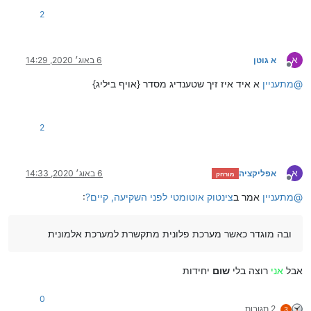
2
א
א גוטן
6 באוג׳ 2020, 14:29
מנותק
@
מתעניין
א איד איז זיך שטענדיג מסדר {אויף ביליג}
2
א
אפליקציה
6 באוג׳ 2020, 14:33
מורחק
מנותק
@
מתעניין
אמר ב
צינטוק אוטומטי לפני השקיעה, קיים?
:
ובה מוגדר כאשר מערכת פלונית מתקשרת למערכת אלמונית
אבל
אני
רוצה בלי
שום
יחידות
0
2 תגובות
3