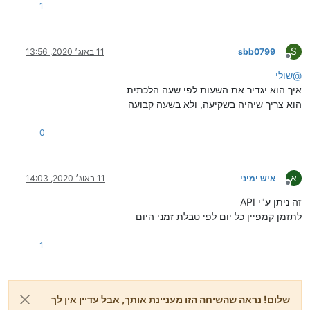
1
S
sbb0799
11 באוג׳ 2020, 13:56
מנותק
@
שולי
איך הוא יגדיר את השעות לפי שעה הלכתית
הוא צריך שיהיה בשקיעה, ולא בשעה קבועה
0
א
איש ימיני
11 באוג׳ 2020, 14:03
מנותק
זה ניתן ע"י API
לתזמן קמפיין כל יום לפי טבלת זמני היום
1
שלום! נראה שהשיחה הזו מעניינת אותך, אבל עדיין אין לך