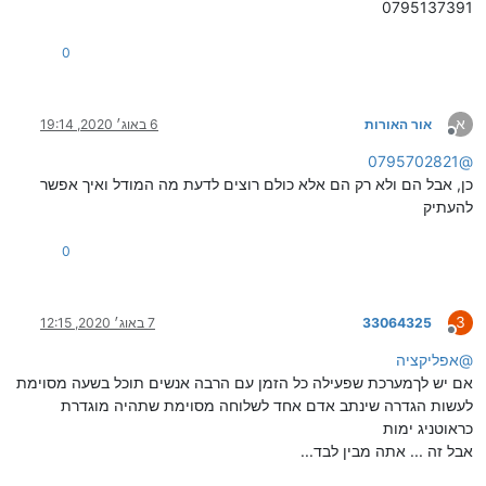
0795137391
0
א
אור האורות
6 באוג׳ 2020, 19:14
מנותק
0795702821
@
כן, אבל הם ולא רק הם אלא כולם רוצים לדעת מה המודל ואיך אפשר
להעתיק
0
3
33064325
7 באוג׳ 2020, 12:15
מנותק
@
אפליקציה
אם יש לךמערכת שפעילה כל הזמן עם הרבה אנשים תוכל בשעה מסוימת
לעשות הגדרה שינתב אדם אחד לשלוחה מסוימת שתהיה מוגדרת
כראוטניג ימות
אבל זה ... אתה מבין לבד...