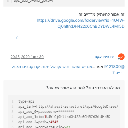
api_add_5
=end_goto=/
זה אמור להעתיק מדרייב זה
https://drive.google.com/folderview?id=1U4W-
Cj0hltrxDH422c6ChBDYDWL4Mr5D
0
ק
קו בית יעקב
30 בנוב׳ 2020, 20:15
מנותק
@
9121800
אמר ב
אם יש אפשרות שהקו של ימות יקח קבצים מגוגל
דרייב ?
:
מה לא הגדרתי טוב? למה הוא אומר שגיאה?
type
=api
api_link
=http://ahavat-israel.net/api/GoogleDrive/
api_add_0
=passsword=********
api_add_1
=id=
1
U4W-Cj0hltrxDH422c6ChBDYDWL4Mr5D
api_add_2
=path=/
4545
api_add_3
=convertAudio=
yes