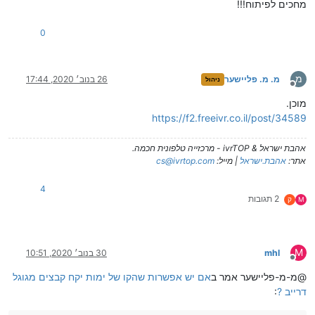
מחכים לפיתוח!!!
0
מ
מ. מ. פליישער
26 בנוב׳ 2020, 17:44
ניהול
מנותק
מוכן.
https://f2.freeivr.co.il/post/34589
אהבת ישראל & ivrTOP - מרכזייה טלפונית חכמה.
אתר:
אהבת.ישראל
| מייל:
cs@ivrtop.com
4
2 תגובות
M
ק
M
mhl
30 בנוב׳ 2020, 10:51
מנותק
@מ-מ-פליישער אמר ב
אם יש אפשרות שהקו של ימות יקח קבצים מגוגל
דרייב ?
: