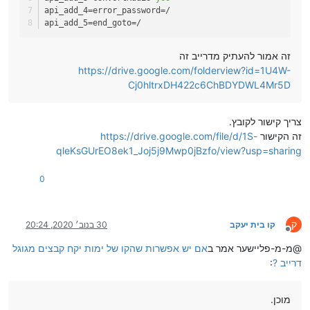
api_add_4
=error_password=/
api_add_5
=end_goto=/
זה אמור להעתיק מדרייב זה
https://drive.google.com/folderview?id=1U4W-
Cj0hltrxDH422c6ChBDYDWL4Mr5D
צריך קישור לקובץ.
זה הקישור
https://drive.google.com/file/d/1S-
qleKsGUrEO8ek1_Joj5j9Mwp0jBzfo/view?usp=sharing
0
ק
קו בית יעקב
30 בנוב׳ 2020, 20:24
מנותק
@מ-מ-פליישער אמר ב
אם יש אפשרות שהקו של ימות יקח קבצים מגוגל
דרייב ?
:
מוכן.