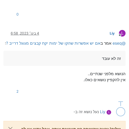
0
L
Liy
4 בינו׳ 2023, 6:58
מנותק
@
eseq
אמר ב
אם יש אפשרות שהקו של ימות יקח קבצים מגוגל דרייב ?
:
זה לא עובד
הנושא מלפני שנתיים..
אין להקפיץ נושאים כאלו.
2
Liy
נעל נושא זה ב-
L
שלום! נראה שהשיחה הזו מעניינת אותך, אבל עדיין אין לך