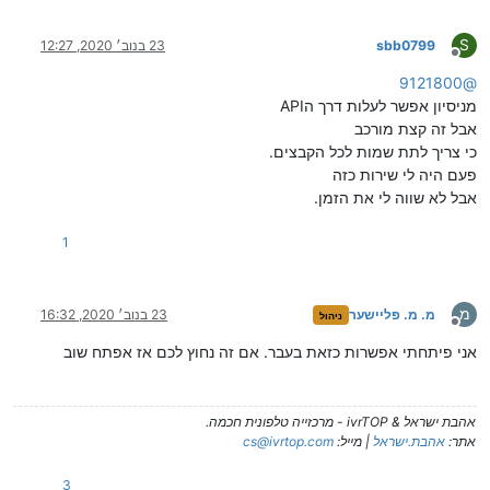
S
sbb0799
23 בנוב׳ 2020, 12:27
מנותק
9121800
@
מניסיון אפשר לעלות דרך הAPI
אבל זה קצת מורכב
כי צריך לתת שמות לכל הקבצים.
פעם היה לי שירות כזה
אבל לא שווה לי את הזמן.
1
מ
מ. מ. פליישער
23 בנוב׳ 2020, 16:32
ניהול
מנותק
אני פיתחתי אפשרות כזאת בעבר. אם זה נחוץ לכם אז אפתח שוב
אהבת ישראל & ivrTOP - מרכזייה טלפונית חכמה.
אתר:
אהבת.ישראל
| מייל:
cs@ivrtop.com
3