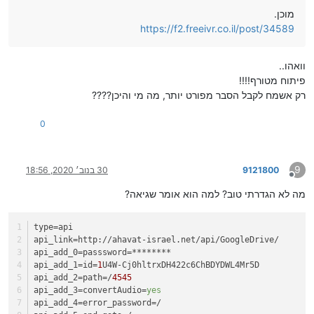
מוכן.
https://f2.freeivr.co.il/post/34589
וואהו..
פיתוח מטורף!!!!
רק אשמח לקבל הסבר מפורט יותר, מה מי והיכן????
0
9
9121800
30 בנוב׳ 2020, 18:56
מנותק
מה לא הגדרתי טוב? למה הוא אומר שגיאה?
type
=api
api_link
=http://ahavat-israel.net/api/GoogleDrive/
api_add_0
=passsword=********
api_add_1
=id=
1
U4W-Cj0hltrxDH422c6ChBDYDWL4Mr5D
api_add_2
=path=/
4545
api_add_3
=convertAudio=
yes
api_add_4
=error_password=/