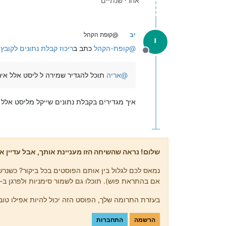
אחרי שנתיים
יב
@קופת הקהל
י
@
קופת-הקהל
כתב ב
ריכוז קבלת נתונים לקובץ ApprovalAll.ymgr אחד
מנותק
@
אריה
תוכל להגדיר שמירה ל ליסט אלל אינ
איך מגדירים בקבלת נתונים שייקל מליסט אלל 
שלום! נראה שהשיחה הזו מעניינת אותך, אבל עדיין אי
נמאס לכם לגלול בין אותם הפוסטים בכל ביקור? כשנרשמ
אם בהתראת פוש). תוכלו גם לשמור סימניות ולפרגן ב-upvote לפוסטים כדי להביע הערכה לחברי קהילה אחרים.
בעזרת התרומה שלך, הפוסט הזה יכול להיות אפילו טוב 
הרשמה
התחברות