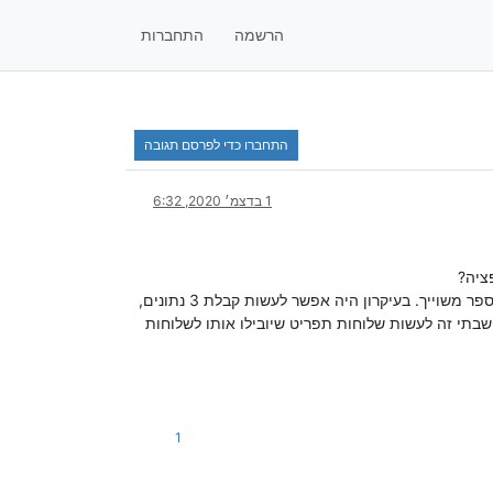
הרשמה
התחברות
התחברו כדי לפרסם תגובה
1 בדצמ׳ 2020, 6:32
או לחילופין פתרון אחר לצורך שלי - אני צריך לקבל נתון של תעודת זהות כאשר אני מעונין לדעת לפני זה לאיזה עיר ומגזר המספר משוייך. בעיקרון היה אפשר לעשות קבלת 3 נתונים,
שבתי זה לעשות שלוחות תפריט שיובילו אותו לשלוחות
1