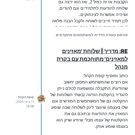
הקבצות אז זה כפול 2, ואז הוא ירצה גם
שלוחה להודעות לתלמידים וגם להורים,
ושיהיה אפשרות לצינתוקים..
לכן תמיד חייבים לשוחח ולקבל הבנה מלאה
(אפיון מערכת מומלץ) במה מדובר ומה הן
הציפיות לפני נתינת הצעת מחיר ראשונית.
פורסם בעזרה הדדית למשתמשים מתקדמים
record_cancel_goto=/

ואז להוסיף עוד לכל מקרה שלא יבוא.
פה השתמשתי שיעבור לשלוחה 00 לשם
ואל תשכחו לחשב שלוחת ניהול (אם זה בת"ת
RE: מדריך | שלוחת 'מאזינים
רישום ברשימה לבנה.
שלוחות למלמדים +שלוחת מנהל ותקשורת
למאזינים' מתוחכמת עם בקרת
ביניהם, וכו')
ההגדרות לשלוחה 00 - רישום לרשימה לבנה
מנהל
כותב ומוסיף קופת הקהל:
אם רוצים שהמשתמש המסונן יחשוב
enter_id_type=phone_or_enter_phone

שהודעתו התקבלה ומושמעת לכולם ניתן
ההגדרה כאן היא "תרשום את המס' שהוקש
להגדיר בהקלטת הודעה (בשתי השלוחות של
קופת הקהל
לרשימה הלבנה הנמצא בתיקיית 'אישי'
ההקלטה גם של המשתמשים המורשים וגם
11 ביוני 2020,
שבתפריט הראשי.
18:06
שלו בעצמו) שיווצר לינק לשלוחה שבה שומע
מצד מאזין
המאזין את ההודעות ובתוכם גם את
3. בשלוחה ששם רוצים שיושמע ההודעה יש
ההקלטות של עצמו מבלי שיודע שרק הוא
לך הודעה חדשה" פותחים שלוחה להאזנה
בעצמו שומע אותן.
להודעות (אני קראתי לה כאן בשם אישי) עם