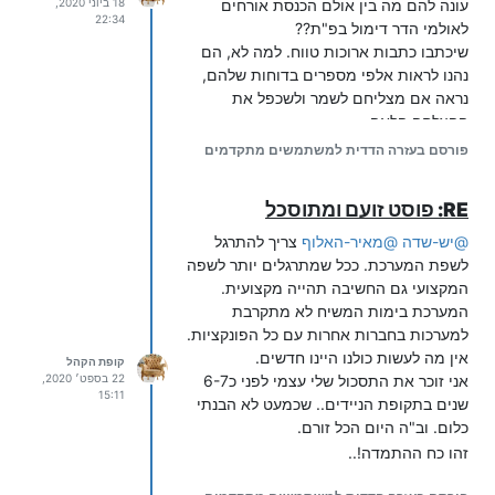
עונה להם מה בין אולם הכנסת אורחים
18 ביוני 2020,
22:34
לאולמי הדר דימול בפ"ת??
שיכתבו כתבות ארוכות טווח. למה לא, הם
נהנו לראות אלפי מספרים בדוחות שלהם,
נראה אם מצליחם לשמר ולשכפל את
ההצלחה הלאה..
בהצלחה
פורסם בעזרה הדדית למשתמשים מתקדמים
control_play#=noop

כאן הגדרתי, זיהוי לפי הקשת מס' כאשר אני
RE: פוסט זועם ומתוסכל
משנה את ההודעה M1121 "לכניסה עם
@
יש-שדה
@
מאיר-האלוף
צריך להתרגל
המספר שלך הקישו 1 וסולמית, לכניסה עם
לשפת המערכת. ככל שמתרגלים יותר לשפה
מספר אחר הקישו את מספר הטלפון המלא
המקצועי גם החשיבה תהייה מקצועית.
וסולמית לסיום" ל- יש לך הודעה אישית
המערכת בימות המשיח לא מתקרבת
חדשה להאזנה להודעה הקישו 1 ליציאה
למערכות בחברות אחרות עם כל הפונקציות.
הקישו 2.
אין מה לעשות כולנו היינו חדשים.
כאן הוא נכנס עם מס' הזיהוי האמיתי לאחר
קופת הקהל
אני זוכר את התסכול שלי עצמי לפני כ6-7
22 בספט׳ 2020,
שהקיש 1.
15:11
שנים בתקופת הניידים.. שכמעט לא הבנתי
אם הוא מקיש 2 המערכת תאמר עדיין אין
כלום. וב"ה היום הכל זורם.
השמעות,ותחזור לתפריט מעל. מומלץ למחוק
זהו כח ההתמדה!..
הודעה ולהמיר בקובץ שקט.
עוד הגדרתי- שביציאה הוא יעבור לשלוחת