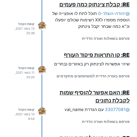
RE: קבלת צינתוק כמה פעמים
@
יהודה-הוצלר-0
תוכל לתת לו אופצייה של
הוספת מספרו לXX רשימות שכולם יופעלו
קופת הקהל
וכ"א כמה שבחר יקבל צינתוק
13 במאי 2021,
20:39
פורסם בשאלות ועזרה הדדית
RE: קו התראות פיקוד העורף
שיהי אפשרות לצינתוק רק באזורים נבחרים
קופת הקהל
11 במאי 2021,
פורסם בעזרה הדדית למשתמשים מתקדמים
20:20
RE: האם אפשר להוסיף שמות
לקבלת נתונים
@
33077081
עם הגדרת val_name
קופת הקהל
10 במאי 2021,
6:54
פורסם בשאלות ועזרה הדדית