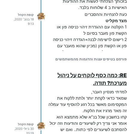
בזכותך הצלחתי לעשות את ההודעות
האישיות ב 4 שלוחות בלבד.
כעת להנחיות וההסברים
קופת הקהל
18 בנוב׳ 2020,
מצד מקליט
9:13
1 הקלטה עם ההגדרת זיהוי כניסה פון או
הקשת פון מעבר בסיום ל
2 רישום לרשימה לבנה+הגדרה זיהוי כניסה
פון או הקשת פון (מכיון שהוא מועבר עם
הגדרה זו משלוחה קודמת המערכת לא תבקש
ממנו שוב פעם הקשת מס' נמען)
פורסם בטיפים עצות והדגמות מהמשתמשים
//הסבר על הגדרת זיהוי כניסה הנ"ל: ע"מ
שנוכל ליצור תיקייה עבור משתמש אחר
RE: כמה כסף לוקחים על ניהול
נדרשת הגדרה זו, ובמעבר לשלוחה הבאה עם
מערכת? תודה.
אותה הגדרה, לא נצטרך להקיש את מס'
הטלפון של הנמען. כמובן, שיש ליצור קובץ
למדתי מנסיון העבר,
אחר מותאמת במקום זו של הברירת מחדל//
שמאד כדאי לקחת יותר ולתת ללקוח את
ההגדרות לשלוחת מקליט
המקסימום מאשר בכל רגע להוסיף עוד עמלה
זה מאד מרגיז את הלקוח.
קחו בחשבון שכל בנ"א שלא מתמצא הוא
אומר אני צריך רק לשיעורים והודעות וזה יכול
קופת הקהל
להסתכם לשיעורים לפי כתות.. ואם יש
30 ביולי 2020,
20:19