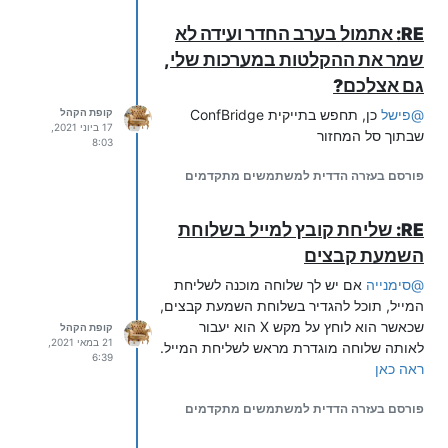
RE: אתמול בערב החדר ועידה לא
שמר את ההקלטות במערכות שלי,
גם אצלכם?
@
פישל
כן, תחפש בתייקית ConfBridge
קופת הקהל
17 ביוני 2021,
שבתוך סל המחזור
8:03
פורסם בעזרה הדדית למשתמשים מתקדמים
RE: שליחת קובץ למייל בשלוחת
השמעת קבצים
@
סימנייה
אם יש לך שלוחה מוכנה לשליחת
המייל, תוכל להגדיר בשלוחת השמעת קבצים,
שכאשר הוא לוחץ על מקש X הוא יעבור
קופת הקהל
21 במאי 2021,
לאותה שלוחה מוגדרת מראש לשליחת המייל.
6:39
ראה כאן
פורסם בעזרה הדדית למשתמשים מתקדמים