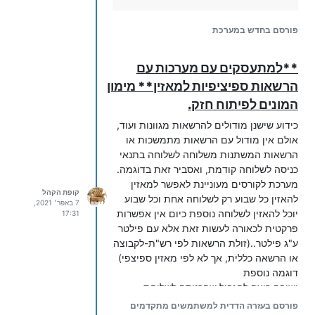
מי שנמצא ברשימה הלבנה נכנס והמערכת
מנחם

מבקשת ממנו להקיש זיהוי כניסה (מחליפים
פורסם בחדש במערכת
מחכים שיהיה גם בצינתוקים החינמיים כך
את ההודעה ל "יש לך הודעה אישית חדשה
שיהיה ניתן לעשות חיוי כאשר רוצים להתריע
להאזנה הקש 1 ליציאה הקש 2 (הקשה על כל
**למתעסקים עם מערכות עם
על עדכונים וכו' ולייחד זיהוי יחודי לכל שלוחה
מקש אחר יודיע "בשלוחה זו עדיין אין
ושלוחה וכו'
הרשאות ספיציפיות למאזין** מימון
השמעות" ומכיוון שמורידים את זה אזי מיד
הוא יעבור לשלוחה מעל)). מורידים את
המונים לפיתוח חזק.
ההודעות המיותרות כמו "אין לך גישה
כידוע שישנן מודולים להרשאות מגוונות ועוד,
לתיקייה זו" ו "בשלוחה זו עדיין אין השמעות",
אולם אין מודול עם הרשאות מתמשכות או
ומי שאינו רשום ברשימה הלבנה חוזר מיד
הרשאות המשתנות משלוחה לשלוחה בתנאי
לשלוחה כאילו אין כלום.
כניסה לשלוחה קודמת, ואסביר זאת בדוגמה.
מערכת לקורסים מעוניינת לאפשר למאזין
קופת הקהל
להאזין כל שבוע רק לשלוחה אחת וכל שבוע
7 באפר׳ 2021,
יוכל להאזין לשלוחה נוספת כיום אין אפשרות
17:31
פרקטית לכאורה לעשות זאת אלא עם פילטר
ע"ג פילטר..(זולת הרשאות לפי רש"ת-לקבוצה
או הרשאה כללית, אך לא לפי מאזין ספיצפי)
דוגמה נוספת
ישיבה רוצה להגביל שהכניסה לשלוחת
מבחנים, לדוגמה , תתאפשר רק אם האזין
פורסם בעזרה הדדית למשתמשים מתקדמים