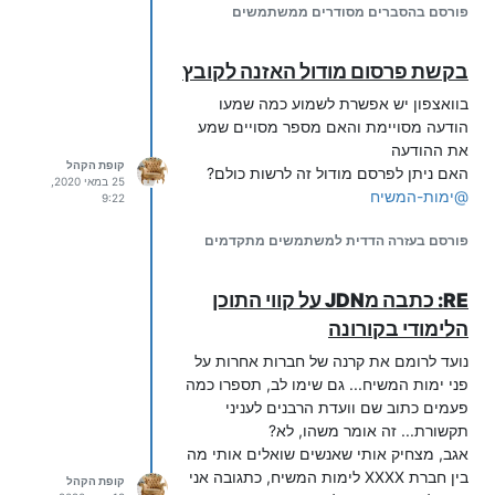
ההגדרות הבאות
פורסם בהסברים מסודרים ממשתמשים
4. הסרה מרשימה הלבנה
ההגדרות למאזין
בקשת פרסום מודול האזנה לקובץ
בוואצפון יש אפשרת לשמוע כמה שמעו
הודעה מסויימת והאם מספר מסויים שמע
את ההודעה
קופת הקהל
האם ניתן לפרסם מודול זה לרשות כולם?
25 במאי 2020,
@
ימות-המשיח
9:22
פורסם בעזרה הדדית למשתמשים מתקדמים
RE: כתבה מJDN על קווי התוכן
הלימודי בקורונה
נועד לרומם את קרנה של חברות אחרות על
פני ימות המשיח... גם שימו לב, תספרו כמה
פעמים כתוב שם וועדת הרבנים לעניני
תקשורת... זה אומר משהו, לא?
אגב, מצחיק אותי שאנשים שואלים אותי מה
בין חברת XXXX לימות המשיח, כתגובה אני
קופת הקהל