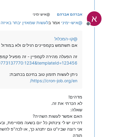
אברהם אברהם
@איש ימיני
א
@
איש-ימיני
אמר ב
לעשות שמאזין יבחר באיזה 
מנותק
@
קו-המכלול
אם תשתמש בקמפיינים רגילים ולא במודול 
זה הפעלה מהירה לקמפיין - זה מפעיל קמפיי
n=0773137770:1234&templateId=123456
ניתן לעשות תזמון טוב בחינם בכתובת:
https://cron-job.org/en/
מדהים!
לא הכרתי את זה.
שאלה:
האם אפשר לעשות השהיה?
דהיינו יש לי צינתוק כל יום בשעה מסויימת, ו
אני רוצה שביו"ט גם יתנהג כך, או לכה"פ להש
תודה