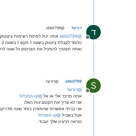
דורש1
@sbb0799
ד
@
sbb0799
אתה יכול לפתוח רשימות ציננטוק
מנותק
כלומר לקבלת צינטוק בשעה 1 הקש 1 בשעה 2 הקש 2 וכך העלה
ואתה תצטרך להפעיל את הצניטוק כל שעה לר
sbb0799
@דורש1
S
@
דורש1
מנותק
אתה מדבר אלי או אל
@
קו-המכלול
אני לא צריך את הקומבינות האלו
אני בניתי אפשרות שהמאזין בוחר שעה מדוייק
אבל בשביל
@
קו-המכלול
כנראה הרעיון שלך יעבוד.