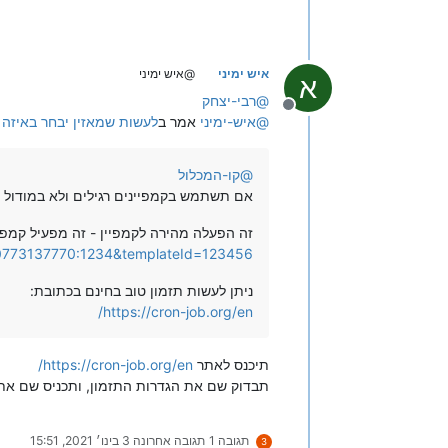
איש ימיני
@איש ימיני
א
@
רבי-יצחק
מנותק
@
איש-ימיני
אמר ב
לעשות שמאזין יבחר באיזה 
@
קו-המכלול
אם תשתמש בקמפיינים רגילים ולא במודול 
זה הפעלה מהירה לקמפיין - זה מפעיל קמפיי
n=0773137770:1234&templateId=123456
ניתן לעשות תזמון טוב בחינם בכתובת:
https://cron-job.org/en/
תיכנס לאתר
https://cron-job.org/en/
תבדוק שם את הגדרות התזמון, ותכניס שם א
תגובה 1
תגובה אחרונה
3 בינו׳ 2021, 15:51
3