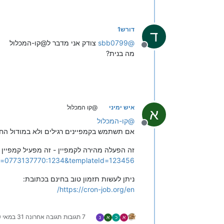
דורש1
ד
@
sbb0799
צודק אני מדבר ל@קו-המכלול
מנותק
מה בנית?
איש ימיני
@קו המכלול
א
@
קו-המכלול
מנותק
אם תשתמש בקמפיינים רגילים ולא במודול החד
זה הפעלה מהירה לקמפיין - זה מפעיל קמפיין 
ken=0773137770:1234&templateId=123456
ניתן לעשות תזמון טוב בחינם בכתובת:
https://cron-job.org/en/
7 תגובות
תגובה אחרונה
31 במאי 2020, 16:00
א
כ
א
נ