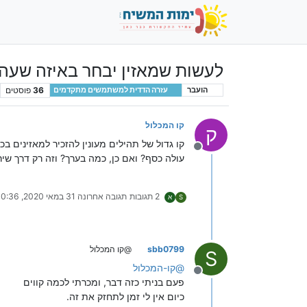
לעשות שמאזין יבחר באיזה שעה 
36
פוסטים
הועבר
עזרה הדדית למשתמשים מתקדמים
קו המכלול
ק
קו גדול של תהילים מעונין להזכיר למאזינים 
מנותק
עולה כסף? ואם כן, כמה בערך? וזה רק דרך שי
2 תגובות
תגובה אחרונה
31 במאי 2020, 10:36
S
א
sbb0799
@קו המכלול
S
@
קו-המכלול
מנותק
פעם בניתי כזה דבר, ומכרתי לכמה קווים
כיום אין לי זמן לתחזק את זה.