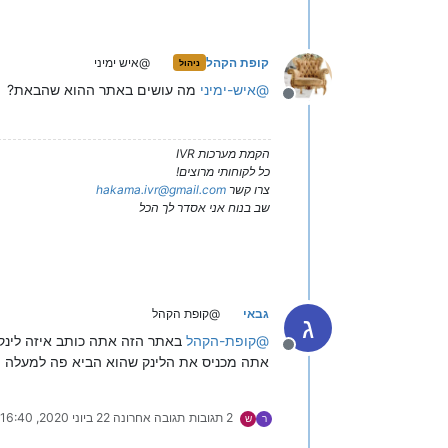
קופת הקהל
@איש ימיני
ניהול
@
איש-ימיני
מה עושים באתר ההוא שהבאת?
מנותק
הקמת מערכות IVR
כל לקוחותי מרוצים!
צרו קשר
hakama.ivr@gmail.com
שב בנוח אני אסדר לך הכל
גבאי
@קופת הקהל
ג
@
קופת-הקהל
באתר הזה אתה כותב איזה לינק 
מנותק
אתה מכניס את הלינק שהוא הביא פה למעלה (
2 תגובות
תגובה אחרונה
22 ביוני 2020, 16:40
ר
ש