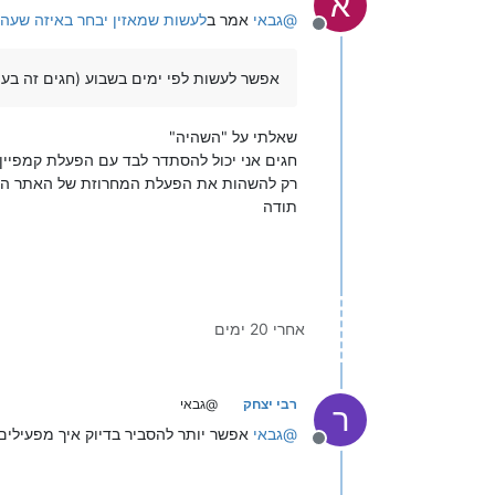
א
@
גבאי
אמר ב
לעשות שמאזין יבחר באיזה שעה 
מנותק
אפשר לעשות לפי ימים בשבוע (חגים זה בעי
שאלתי על "השהיה"
חגים אני יכול להסתדר לבד עם הפעלת קמפיין 
רק להשהות את הפעלת המחרוזת של האתר ההו
תודה
אחרי 20 ימים
רבי יצחק
@גבאי
ר
@
גבאי
אפשר יותר להסביר בדיוק איך מפעילים 
מנותק