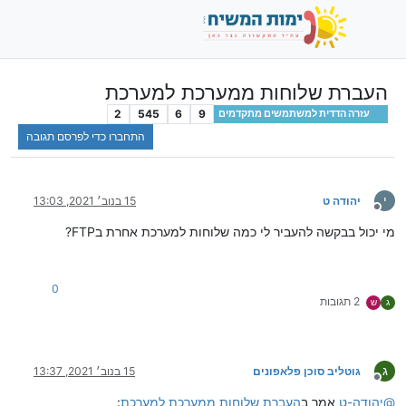
העברת שלוחות ממערכת למערכת
2
545
6
9
עזרה הדדית למשתמשים מתקדמים
התחברו כדי לפרסם תגובה
י
יהודה ט
15 בנוב׳ 2021, 13:03
מנותק
מי יכול בבקשה להעביר לי כמה שלוחות למערכת אחרת בFTP?
0
2 תגובות
ג
ש
ג
גוטליב סוכן פלאפונים
15 בנוב׳ 2021, 13:37
מנותק
@
יהודה-ט
אמר ב
העברת שלוחות ממערכת למערכת
: