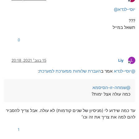
מנותק
יוסי-לנדא
@
???
תשאל במייל
0
L
Liy
15 בנוב׳ 2021, 20:18
מנותק
@
יוסי-לנדא
אמר ב
העברת שלוחות ממערכת למערכת
:
@
שמחה-זו-הסיסמא
כמה עולה אצל ימות?
עד כמה שידוע לי (מניסיון של שנים קודמות) לא עולה. אבל צריך להסביר
להם למה את צריך את זה וכו׳
1