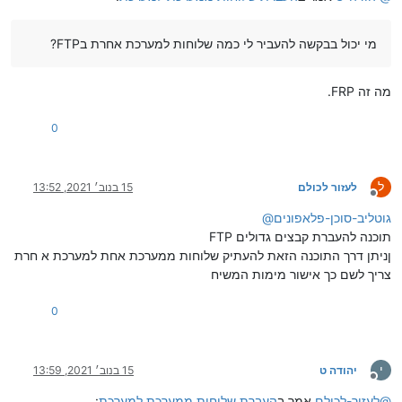
מי יכול בבקשה להעביר לי כמה שלוחות למערכת אחרת בFTP?
מה זה FRP.
0
ל
לעזור לכולם
15 בנוב׳ 2021, 13:52
מנותק
גוטליב-סוכן-פלאפונים
@
FTP תוכנה להעברת קבצים גדולים
ןניתן דרך התוכנה הזאת להעתיק שלוחות ממערכת אחת למערכת א חרת
צריך לשם כך אישור מימות המשיח
0
י
יהודה ט
15 בנוב׳ 2021, 13:59
מנותק
@
לעזור-לכולם
אמר ב
העברת שלוחות ממערכת למערכת
: