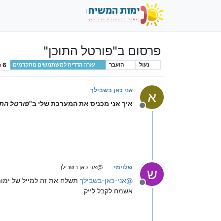
פרסום ב"פורטל התוכן"
6
פ
נעול
הועבר
עזרה הדדית למשתמשים מתקדמים
אני כאן בשבילך
א
איך אני מכניס את המערכת שלי ב"
פורטל התו
מנותק
שלוימי
@אני כאן בשבילך
ש
@
אני-כאן-בשבילך
תשלח את זה למייל של ימות
מנותק
אשמח לקבל לייק