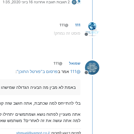
2 תגובות
תגובה אחרונה
16 ביוני 2020, 1:35
@111
111
פוסט זה נמחק!
מנותק
שמואל
@111
@
111
אמר ב
פרסום ב"פורטל התוכן"
:
מנותק
באמת לא מבין מה הבעיה הגדולה שמישהו ר
בלי להתייחס למה שכתבת, אתה חושב שזה קש
אתה מעוניין לפתוח נושא ושמתמשים יתחילו לע
למה אתה עושה את זה לאחרים? משתמש שאל ש
לפניות בנוגע לפורום:
shmuel@yemot.co.il