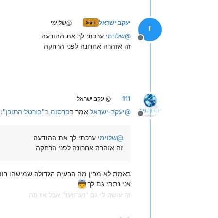
יעקב ישראל
@שלוימי
ניהול
י
@
שלוימי
ערכתי לך את ההודעה
מנותק
זה אזהרה אחרונה לפני הרחקה
111
@יעקב ישראל
@
יעקב-ישראל
אמר ב
פרסום ב"פורטל התוכן"
:
מנותק
@
שלוימי
ערכתי לך את ההודעה
זה אזהרה אחרונה לפני הרחקה
באמת לא מבין מה הבעיה הגדולה שמישהו רוצה
אני נתתי גם לך
זה עושה לי גם "נערוועז" אבל אז מה