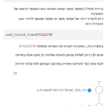
ברירת מחדל המספר ממנו יוצאת השיחה הוא המספר הראשי של
המערכת
ניתן להגדיר זיהוי של מספר משני או מספר שאושר לזיהוי יוצא
ההגדרה היא
send_tzintuk_from
=
0772222770
במקרה כזה, המערכת תוציא את השיחה ממספר
0772222770
שימו לב! ניתן לשלוח צנתוק לאותה שלוחה רק פעם אחת בשיחה.
לעת עתה (עד להודעה אחרת בפורום) הצנתוק ללא עלות יחידות
28
דוד_מלך_ישראל
התייחס
לנושא זה ב
ד