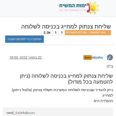
שליחת צנתוק למחייג בכניסה לשלוחה
2.3k
1
1
אזור התעשיה - הגדרות המערכת
התחברו כדי לפרסם תגובה
E
eliyahu
20 בספט׳ 2022, 18:06
ניהול
מנותק
ב"ה
שליחת צנתוק למחייג בכניסה לשלוחה (ניתן
להטמעה בכל מודול)
ניתן להגדיר שבכניסה לשלוחה המערכת תשלח צנתוק (צלצול ניתוק)
למחייג
ההגדרה היא
send_tzintuk
=
yes