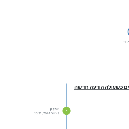
חרי
קים כשעולה הודעה חדשה
יצחק ק
י
9 בינו׳ 2024, 10:31