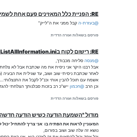
RE: הפניית כלל המאזינים פעם אחת לשמיעת הודעה נחוצה
@
בעזרת-ה
קבל ממני את ה"לייק"
פורסם בשאלות ועזרה הדדית
RE: רישום לקוח בListAllInformation.ini אוטומטי
@
מנסה
סליחה מכבודך,
אבל רבנו היקר אני ניסית את מה שכתבת אבל לא צלחתי
לאחר שכתבת ניסיתי שוב ושוב, עד שגילית את הבעיה (רשמתי 2 הגדרות מקבילות (בערך) והוא תפס את הראשון
אשמח עם תוכל להבין אותי וכנ"ל לקבל את התנצלותי...
וכן הרב
@
חכמון
ייש"כ רב בזכות סבלנותך הצלחתי להגדי
פורסם בשאלות ועזרה הדדית
מודול "השמעת הודעה כשיש הודעה חדשה" 
המעוניין לראות את הפתיח בו אני צריך להתחיל יכול ל
נושא זה עלה שוב ושוב בפורום,
וכל אחד יכול להתאים את זה לצרכו הוא, אני קצת הסת