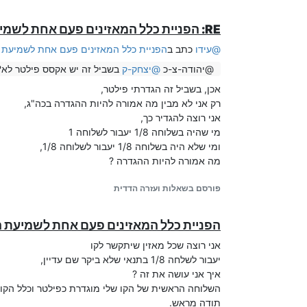
בשלוחה 98 נגדיר כך
RE: הפניית כלל המאזינים פעם אחת לשמיעת הודעה נחוצה
@
עידו
כתב ב
הפניית כלל המאזינים פעם אחת לשמיעת 
@יהודה-צ-כ
@
יצחק-ק
בשביל זה יש אקסס פילטר לא?
אכן, בשביל זה הגדרתי פילטר,
רק אני לא מבין מה אמורה להיות ההגדרה בכה"ג,
title=יש לך הודעה (3)

אני רוצה להגדיר כך,
בשלוחה 999 נגדיר כך
מי שהיה בשלוחה 1/8 יעבור לשלוחה 1
ומי שלא היה בשלוחה 1/8 יעבור לשלוחה 1/8,
מה אמורה להיות ההגדרה ?
פורסם בשאלות ועזרה הדדית
הפניית כלל המאזינים פעם אחת לשמיעת ה
go_to_from_tzintuk_not_found=/1

אני רוצה שכל מאזין שיתקשר לקו
בשלוחה 98 ו 99 נעשה שלוחת השמעת קבצים עם פילטר לכניסה פעם אחת לשלוחה,
יעבור לשלחה 1/8 בתנאי שלא ביקר שם עדיין,
אבל שימו לב אנחנו רוצים שמי שרשום בשתי רשימות י
איך אני עושה את זה ?
לכן בשלוחה הראשונה שנבדקת (98) נגדיר
השלוחה הראשית של הקו שלי מוגדרת כפילטר וכלל הקו נ
תודה מראש.