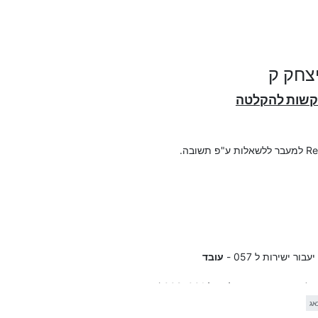
יצחק ק
קשות להקלטה
יאפס את הרשימה של הפילטר,
בר לצינתוק ואחרי הצינתוק יעבור לאיפוס ה"אקסס פילטר" כדי שהמאזינים יוכלו להכנס ש
עובד
ד
(אחר כך עוברים הלאה ל 001, 002.)
אג