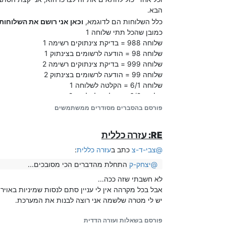
הבא.
כלל השלוחות הם לדוגמא,
וכאן אני רושם את השלוחות
כמובן שהכל תתי שלוחה 1
שלוחה 988 = בדיקת צינתוקים רשימה 1
שלוחה 98 = הודעה לרשומים בצינתוק 1
שלוחה 999 = בדיקת צינתוקים רשימה 2
שלוחה 99 = הודעה לרשומים בצינתוק 2
שלוחה 6/1 = הקלטה לשלוחה 1
שלוחה 6/2 = הקלטה לשלוחה 2
פורסם בהסברים מסודרים ממשתמשים
Spoiler
כאמור (בספויילר) נצטרך שהשלוחה הראשית תפנה לשלו
RE: עזרה כללית
הגדרה להפניה:
@
צבי-ד-צ
כתב ב
עזרה כללית
:
@
יצחק-ק
התחלת מהדברים הכי מסובכים...
לא חשבתי שזה ככה...
אבל בכל מקרהה אין לי עניין סתם לנסות שמיניות באויר,
יש לי מטרה שלשמה אני רוצה לבנות את המערכת.
go_to_from_tzintuk_not_found=/1

שלב א'
פורסם בשאלות ועזרה הדדית