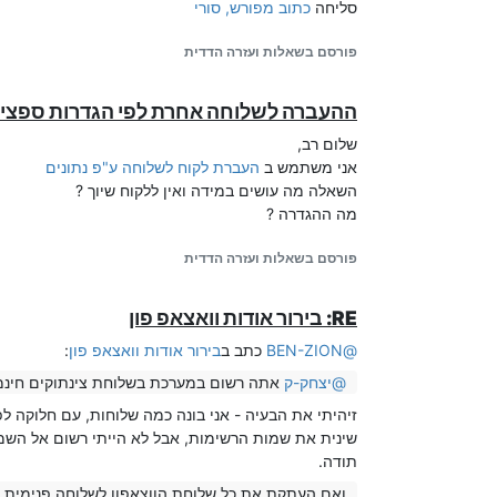
סליחה
כתוב מפורש, סורי
כנ"ל בשלוחת ההקלטות השניה.
למען האמת
פורסם בשאלות ועזרה הדדית
ההעברה לשלוחה אחרת לפי הגדרות ספציפ
שלום רב,
אני משתמש ב
העברת לקוח לשלוחה ע"פ נתונים
השאלה מה עושים במידה ואין ללקוח שיוך ?
מה ההגדרה ?
פורסם בשאלות ועזרה הדדית
RE: בירור אודות וואצאפ פון
@
BEN-ZION
כתב ב
בירור אודות וואצאפ פון
:
@
יצחק-ק
אתה רשום במערכת בשלוחת צינתוקים חינמ
זיהיתי את הבעיה - אני בונה כמה שלוחות, עם חלוקה לפי
שינית את שמות הרשימות, אבל לא הייתי רשום אל הש
תודה.
ואם העתקת את כל שלוחת הווצאפון לשלוחה פנימית י