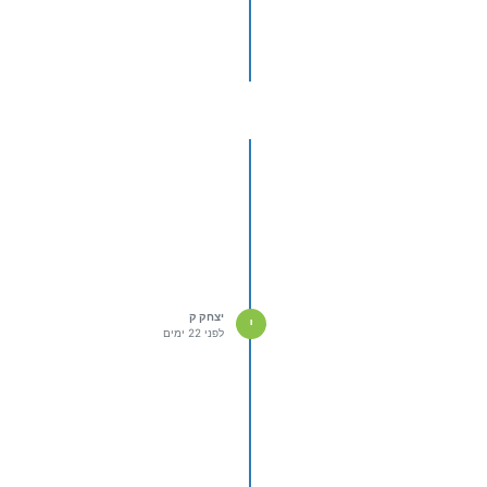
וב לשלוחה בה הם ישמעו "יש לך
יצחק ק
י
לפני 22 ימים