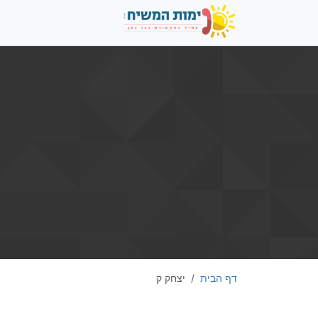
דף הבית
יצחק ק