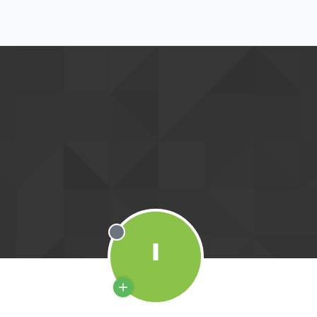
י
מנותק