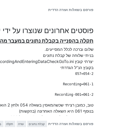
פורסם בשאלות ועזרה הדדית
פוסטים אחרונים שנוצרו על ידי 
access_filter_no_goto=/1/999

תקלה בהפנייה בקבלת נתונים במעבר מה
בשלוחה 99 נגדיר בלי תנאים (כי אם הוא לא יצליח להכנס הוא יופנה אוטומטי לתפריט)
שלום וברכה לכלל המסייעים.
בניתי שלוחה של קבלת נתונים
access_filter_1=h.*.*.*.*.*.*.1.*.none

יצרתי קובץ RecordingAndEnteringDataCheckGoTo.ini למעבר ללשאלות ע"פ תשובה.
בקובץ הנ"ל הגדרתי
שלב ב'
אנחנו רוצים שהמנהל גם יקליט הודעה, גם יצנתק וגם 
לצורך כך בשלוחה 6/1 נגדיר הקלטה ומע
הודעה***וכו'
061-2=Recording-001

אלו ההגדרות הנצרכות
א' (הקלטת קבצים)
טוב, כמובן רציתי שכשהמאסין בשאלה 054 ולחץ 2 הוא יעבור ישירות ל 057 -
בנוסף 061 היא השאלה האחרונה (בהקשות)
ורציתי שיעברו להקלטות, אם לחצו 1 יעבור ל 000 -
עוב
ורציתי שאם המאזין ילחץ בשאלה 061 על 2 הוא יעבור ישר ל001 - וזה לא עובד (אם המאזין לוחץ 2 הוא חוזר לתחילת השאלון).
פורסם בשאלות ועזרה הדדית
קבלת נתונים
עזרה
תקלה
ב
מה הסיבה ?