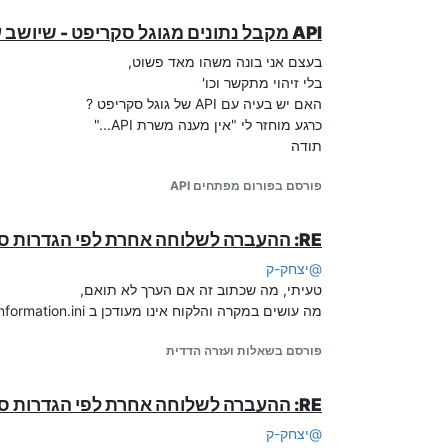
אשמח בפתרון.
API מקבל נתונים מגוגל סקריפט - שיושב על גוגל שיטס ?
record_end_goto=/1/6/33

בעצם אני בונה משהו מאד פשוט,
בלי זיהוי מתקשר וכו'
ב' (הפעלת צינתוק לרשימה 1)
האם יש בעיה עם API של גוגל סקריפט ?
כרגע מוחזר לי "אין מענה משרת API..."
תודה
פורסם בפורום מפתחים API
RE: ההעברה לשלוחה אחרת לפי הגדרות ספציפיות ללקוח
@
יצחק-ק
tzintuk_end=/1/6/333

טעיתי, מה שכתוב זה אם הערך לא תואם,
ג' (מעבר לאיפוס הפילטר)
מה עושים במקרה והלקוח אינו מעודכן ב ListAllInformation.ini ?
פורסם בשאלות ועזרה הדדית
RE: ההעברה לשלוחה אחרת לפי הגדרות ספציפיות ללקוח
@
יצחק-ק
access_filter_delete_goto=/ 
