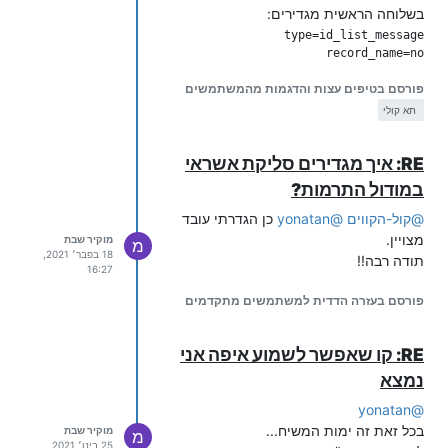
בשלוחה הראשית מגדירים:
פורסם בטיפים עצות והדגמות מהמשתמשים
תא קולי
RE: איך מגדירים סליקת אשראי
check_template_filter_error_enter=yes

במודול התרמות?
שזה הקראת נתונים והודעות אישיות. יש
ליצור קובץ בשלוחה בשם
@
קול-הקווים
@
yonatan
כן הגדרתי עובד
וכתוב בו:
מצויין.
IdListMessage.ini
מוקיר שבת
מ
18 בפבר׳ 2021,
תודה רבה!!
default=t-השיחה מועברת למענה הקולי שלום היגעתם לתא הקולי של.d-0505050505.t-נא להשאיר הודעה לאחר הישמע הצליל.g-/1

16:27
בשלוחה 1 מגדירים:
פורסם בעזרה הדדית למשתמשים מתקדמים
RE: קו שאפשר לשמוע איפה אני
נמצא
run_tzintuk_automat=yes

yonatan
@
ומשנים את הודעת מערכת
לאלפית
M3338
בכל זאת זה ימות המשיח...
מוקיר שבת
מ
שניה שקט.
25 בינו׳ 2021,