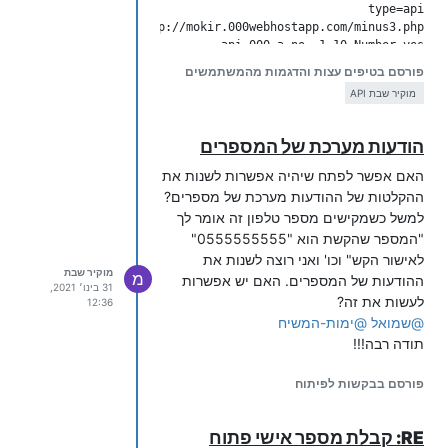
בתקווה להבנה ובתקווה שעזרתי למישהו.
פורסם בטיפים עצות והדגמות מהמשתמשים
api_002=c,no,,1,10,Number,yes

מוקיר שבת API
לתרגילי כפל:
הודעות מערכת של המספרים
האם אפשר לפתח שיהיה אפשרות לשנות את
ההקלטות של ההודעות מערכת של מספרים?
api_002=c,no,,1,10,Number,yes

למשל כשמקישים מספר טלפון זה אומר לך
"המספר שהקשת הוא "0555555555"
לתרגילי חילוק:
לאישור הקש" וכו' ואני רוצה לשנות את
מוקיר שבת
מ
ההודעות של המספרים. האם יש אפשרות
31 בינו׳ 2021,
לעשות את זה?
12:36
@
שמואל
@
ימות-המשיח
api_002=c,no,,1,10,Number,yes

תודה רבה!!!
באם רוצים שלא ישמיע את המספר
פורסם בבקשות לפיתוח
שהקשתם "לאישור הקש 1" יש להגדיר כך:
RE: קבלת מספר אישי פתוח