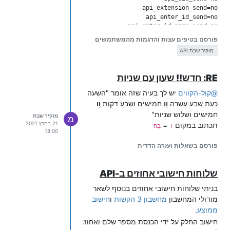
api_hangup_send=no

פורסם בטיפים עצות והדגמות מהמשתמשים
מוקיר שבת API
בהנאה!!!
RE: חדש!! שעון עם שניות
@
קול-הקווים
יש לך בעיה שזה אומר "השעה
כעת שבע עשרה
וָו
חמישים ושבע דקות
וָו
חמישים ושלוש שניות"
מוקיר שבת
מ
21 במרץ 2021,
תכתוב במקום
=
ו
בֶה
18:00
פורסם בשאלות ועזרה הדדית
שלוחות חישובי אחוזים ב-API
בניתי שלוחות חישובי אחוזים בנוסף לשאר
מודולי המחשבון
מחשבון 3 הקשות
ו
חישוב
ממוצע
.
חישוב החלק על ידי הכנסת מספר שלם ואחוז: