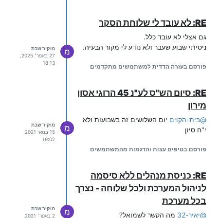
RE: לא עובד לי שלוחת הסקר
גם אצלי לא עובד כלל.
ניסיתי שבוע שעבר ולא נודע לי מקור הבעיה.
מוקיר שבת
מ
27 באפר׳ 2025,
18:13
פורסם בעזרה הדדית למשתמשים מתקדמים
RE: סיום הש"ס לע"נ 45 הרוגי אסון
מירון
@
בית-הקוים
יום השלושים זה בשבועות ולא
מוקיר שבת
מ
י"ח סיון
15 במאי 2021,
19:02
פורסם בטיפים עצות והדגמות מהמשתמשים
RE: כניסת מנהלים ללא סיסמה
לניהול המערכת ולכל שלוחה - נצרך
בכל מערכת
מוקיר שבת
מ
@
יאיר-32
מה הקשר לשמואל?
2 באפר׳ 2021,