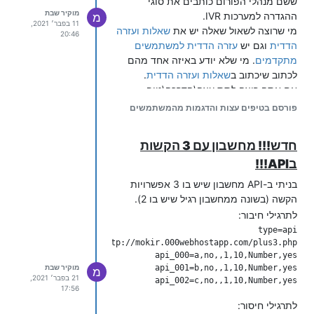
ששם מנהלי הפורום כותבים את סוגי
מוקיר שבת
ההגדרה למערכות IVR.
מ
11 בפבר׳ 2021,
מי שרוצה לשאול שאלה יש את
שאלות ועזרה
20:46
הדדית
וגם יש
עזרה הדדית למשתמשים
מתקדמים
. מי שלא יודע באיזה אחד מהם
לכתוב שיכתוב ב
שאלות ועזרה הדדית
.
אם אתה רוצה לתת עצה\הדרכה\טיפ
למשתמשים יש את
טיפים עצות והדגמות
פורסם בטיפים עצות והדגמות מהמשתמשים
מהמשתמשים
ואם אתה רוצה לתת הסבר
ללא יכולת תגובה יש את
הסברים מסודרים
חדש!!! מחשבון עם 3 הקשות
ממשתמשים
(הרבה משתמשים כותבים
בAPI!!!
שאלות בקטגורייה של הסברים מסודרים
ממשתמשים וזה מאוד מפריע א. אי אפשר
בניתי ב-API מחשבון שיש בו 3 אפשרויות
לכתוב להם תגובה ב. יש אנשים שנרשמו
הקשה (בשונה ממחשבון רגיל שיש בו 2).
להתראות מנושאים חדשים בהסברים
לתרגילי חיבור:
מסודרים ממשתמשים והם מקבלים התראות
וזה מפריע).
ויש את
באגים במערכת
שזה אם יש באג
במערכת הטלפונית (ואתה בטוח ב-100%
מוקיר שבת
מ
21 בפבר׳ 2021,
שזה באג).
api_002=c,no,,1,10,Number,yes

17:56
יש את
על הפורום
שם כותבים דברים
לתרגילי חיסור:
שקשורים לפורום
ולא
למערכות תוכן.