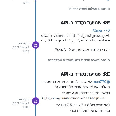
10:44
פורסם בשאלות ועזרה הדדית
RE: שמיעת נקודה ב-API
@
men770
echo str_replace(".", ".t-נקודה.d-", $d);

מוקיר שבת
מ
2 באפר׳ 2021,
זה די הסתדר אבל מה יש לך להציע?
10:24
פורסם בעזרה הדדית למשתמשים מתקדמים
RE: שמיעת נקודה ב-API
@
men770
לא עובד לי. זה אומר את המספר
השלם ואח"כ שקט ארוך בלי "שגיאה"
כשאני מריץ בדפדפן זה עושה לי
מוקיר שבת
מ
2 באפר׳ 2021,
(הממוצע של 8 ו-7 שווה 7.5 ואז יש
10:08
נקודותיים ואז הנקודה וכו')