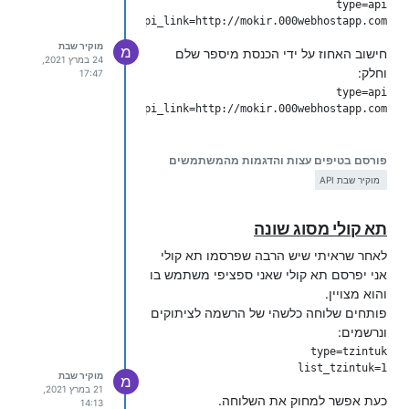
api_link=http://mokir.000webhostapp.com/אחוז.php

מוקיר שבת
מ
חישוב האחוז על ידי הכנסת מיספר שלם
24 במרץ 2021,
וחלק:
17:47
api_link=http://mokir.000webhostapp.com/כמה_שווה_אחוז.php

חישוב השלם על ידי הכנסת חלק ואחוז:
פורסם בטיפים עצות והדגמות מהמשתמשים
api_link=http://mokir.000webhostapp.com/חישוב_שלם.php

מוקיר שבת API
כל המודולים גם (בנוסף מודולים שלא
תא קולי מסוג שונה
פורסמו) ניתן לשמוע בקו שמספרו
0733517372.
לאחר שראיתי שיש הרבה שפרסמו תא קולי
בהצלחה!!!
אני יפרסם תא קולי שאני ספציפי משתמש בו
והוא מצויין.
פותחים שלוחה כלשהי של הרשמה לציתוקים
ונרשמים:
list_tzintuk=1

מוקיר שבת
מ
21 במרץ 2021,
כעת אפשר למחוק את השלוחה.
14:13