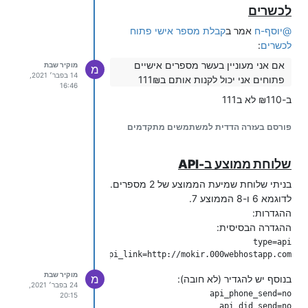
לכשרים
api_002=c,no,,1,10,No,yes

@
יוסף-ח
אמר ב
קבלת מספר אישי פתוח
לכשרים
:
בכל השלוחות בנוסף יש להגדיר (לא חובה):
אם אני מעוניין בעשר מספרים אישיים
מוקיר שבת
מ
14 בפבר׳ 2021,
פתוחים אני יכול לקנות אותם ב111₪
16:46
ב-₪110 לא ב111
פורסם בעזרה הדדית למשתמשים מתקדמים
api_hangup_send=no

בנוסף יש להעלות 3 קבצים לשלוחה:
שלוחת ממוצע ב-API
אנא הקש את הערך הראשון ובסיום הקש
000
סולמית
בניתי שלוחת שמיעת הממוצע של 2 מספרים.
אנא הקש את הערך השני ובסיום הקש
לדוגמא 6 ו-8 הממוצע 7.
001
סולמית
ההגדרות:
אנא הקש את הערך השלישי ובסיום הקש
ההגדרה הבסיסית:
002
סולמית
(
דוגמא לקבצים
).
api_link=http://mokir.000webhostapp.com/ממוצע.php

בהצלחה!!!
מוקיר שבת
מ
בנוסף יש להגדיר (לא חובה):
24 בפבר׳ 2021,
20:15