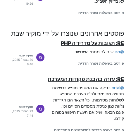
לא בדיוק השב"כ...
19:26
בשלוחה 2 מגדירים:
פורסם בשאלות ועזרה הדדית
פוסטים אחרונים שנוצרו על ידי מוקיר שבת
record_end_goto=/3

RE: תגובות על מדריך ה PHP
ומשנים את הודעת מערכת
לאלפית
M1012
@
מח
שים לב ממתי השרשור.
שניה שקט.
מוקיר שבת
מ
30 באפר׳ 2025,
בשלוחה 3 מגדירים:
פורסם בשאלות ועזרה הדדית
8:46
type=hangup

RE: עזרה בהבנת פקודות המערכת
בשלוחה 0 מגדירים:
@
ortal
בדיקה אם המספר מופיע ברשימת
תפוצה מסוימת ולפ"ז העברת המחייג
לשלוחות מסוימות. וכל השאר הם הגדרות
admin_options_open=yes

נלוות כגון כניסת מספרים חסויים וכו'.
מוקיר שבת
מ
ומוסיפים את מספר הטלפון שלך לרשימת
29 באפר׳ 2025,
פעם הבאה יועיל אם תעשה חיפוש בפורום
7:44
התפוצה.
קודם.
בהצלחה!!!
פורסם בעזרה הדדית למשתמשים מתקדמים