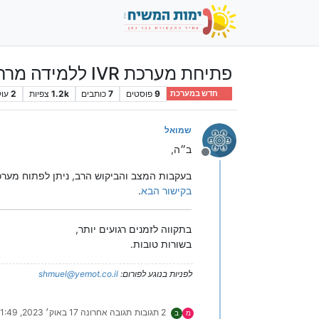
פתיחת מערכת IVR ללמידה מרחוק או לכל מטרה באופן עצמאי בתהליך פשוט ומהיר
9
פוסטים
7
כותבים
1.2k
צפיות
2
עוק
חדש במערכת
שמואל
ב״ה,
מנותק
בעקבות המצב והביקוש הרב, ניתן לפתוח מערכת IVR עם מגוון מודולים לשימוש דרך הממשק האינטרנטי בדומה לפתיחת האוטומאטית בטלפון, רק בממשק אינטרנטי פ
בקישור הבא
.
בתקווה לזמנים רגועים יותר,
בשורות טובות.
לפניות בנוגע לפורום:
shmuel@yemot.co.il
2 תגובות
תגובה אחרונה
17 באוק׳ 2023, 21:49
מ
ב