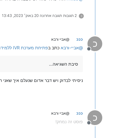
2 תגובות
תגובה אחרונה
20 באוק׳ 2023, 13:43
כ
כככ
@אביי ורבא
כ
@
אביי-ורבא
כתב ב
פתיחת מערכת IVR ללמידה מרחוק או לכל מטרה באופן עצמאי בתהליך פשוט ומהיר
מנותק
סיבת השגיאה...
ניסיתי לבדוק ויש דבר אדום שנעלם איך שאני ר
כככ
@אביי ורבא
כ
פוסט זה נמחק!
מנותק