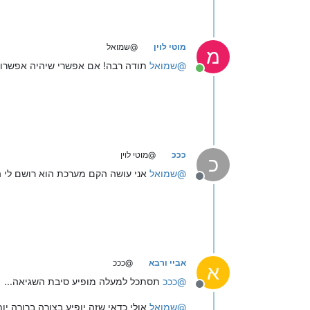
מוטי לוין
@שמואל
מ
@
שמואל
תודה רבה! אם אפשרי שיהיה אפשרות לפתוח מערכות בקידומות 04,03 וכ
מחובר
כככ
@מוטי לוין
כ
@
שמואל
אני עושה הקם מערכת הוא רושם לי ה
מנותק
אביי ורבא
@כככ
א
@
כככ
תסתכל למעלה מופיע סיבת השגיאה...
מנותק
@
שמואל
אולי כדאי שזה יופיע בצורה ברורה יות