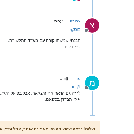
צביקה
@בוס
צ
בוס
@
מנותק
הבנתי שמשהו קורה עם משרד התקשורת.
שמח שם
מה
@בוס
מ
@
בוס
מנותק
לי זה גם הראה את השגיאה, אבל בפועל היגיע
אולי תבדוק בספאם.
שלום! נראה שהשיחה הזו מעניינת אותך, אבל עדיין אי