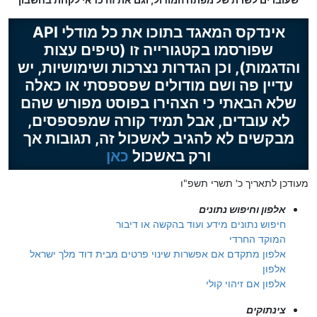
אינדקס המאגד בתוכו את כל מודלי API
שפורסמו בקטגורייה זו (טיפים עצות
והדגמות), וכן הגדרות נצרכות ושימושיות, יש
עדיין פה ושם מודולים שפספסתי או כאלה
שלא הבאתי כי הצהירו בפוסט מפורש שהם
לא עובדים, אבל תמיד קורה שמפספסים,
מבקשים לא להגיב לאשכול זה, תגובות אך
ורק באשכול
כאן
מעודכן לתאריך כ' תשרי תשפ"ו
אלפון וחיפוש נתונים
חיפוש נתונים מידע ועוד בהקשה או דיבור
המוקד החרדי
אלפון מתקדם אם אפשרות שינוי פרטים מבית דוד מלך ישראל
אלפון
⁧אלפון⁩‏ אם זיהוי קולי
צינתוקים