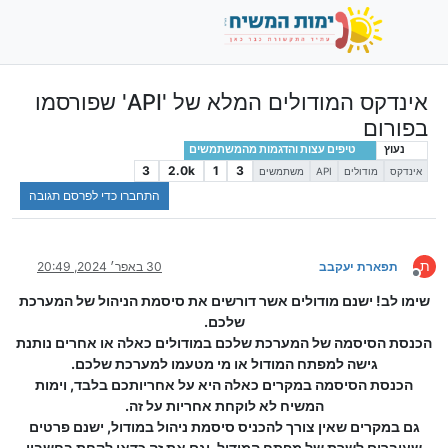
אינדקס המודולים המלא של 'API' שפורסמו
בפורום
נעוץ
טיפים עצות והדגמות מהמשתמשים
3
2.0k
1
3
אינדקס
מודולים
API
משתמשים
התחברו כדי לפרסם תגובה
ת
תפארת יעקבב
30 באפר׳ 2024, 20:49
מנותק
שימו לב! ישנם מודולים אשר דורשים את סיסמת הניהול של המערכת
שלכם.
הכנסת הסיסמה של המערכת שלכם במודולים כאלה או אחרים נותנת
גישה למפתח המודול או מי מטעמו למערכת שלכם.
הכנסת הסיסמה במקרים כאלה היא על אחריותכם בלבד, וימות
המשיח לא לוקחת אחריות על זה.
גם במקרים שאין צורך להכניס סיסמת ניהול במודול, ישנם פרטים
שעוברים לשרת של מפתח המודול, וגם את זה כדאי לקחת בחשבון