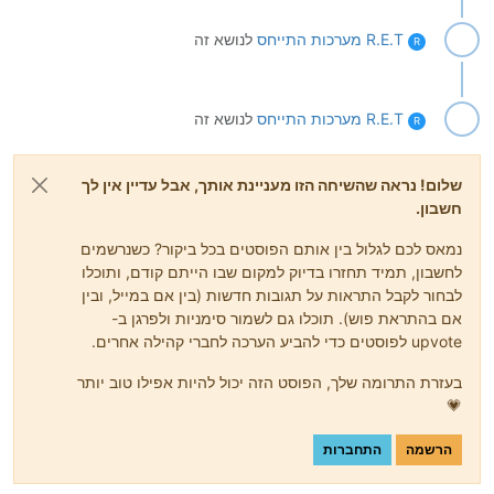
R.E.T מערכות
התייחס
לנושא זה
R
R.E.T מערכות
התייחס
לנושא זה
R
שלום! נראה שהשיחה הזו מעניינת אותך, אבל עדיין אין לך
חשבון.
נמאס לכם לגלול בין אותם הפוסטים בכל ביקור? כשנרשמים
לחשבון, תמיד תחזרו בדיוק למקום שבו הייתם קודם, ותוכלו
לבחור לקבל התראות על תגובות חדשות (בין אם במייל, ובין
אם בהתראת פוש). תוכלו גם לשמור סימניות ולפרגן ב-
upvote לפוסטים כדי להביע הערכה לחברי קהילה אחרים.
בעזרת התרומה שלך, הפוסט הזה יכול להיות אפילו טוב יותר
💗
הרשמה
התחברות