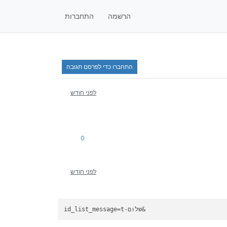
הרשמה
התחברות
התחברו כדי לפרסם תגובה
לפני חודש
0
לפני חודש
=t-שלום&
id_list_message