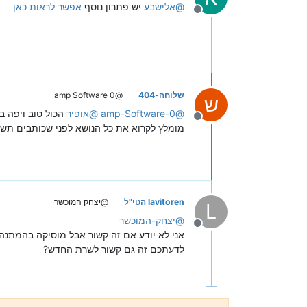
@
אלישבע
יש פתרון נוסף
אפשר לראות כאן
מנותק
שלוחה-404
@amp Software 0
ש
@
amp-Software-0
@
אופיר
הכול טוב ויפה 
מנותק
מומלץ לקרוא את כל הנושא לפני שכותבים תשו
lavitoren הטי"ל
@יצחק המוכשר
L
@
יצחק-המוכשר
מנותק
אני לא יודע אם זה קשור אבל מוסיקה בהמתנה
לדעתכם זה גם קשור לשרת החדש?