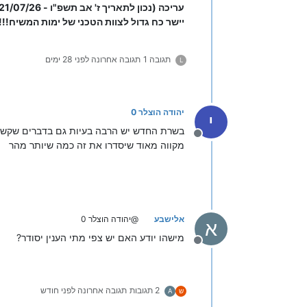
עריכה (נכון לתאריך ז' אב תשפ"ו - 21/07/26): עכשיו אני שם לב שהבאג הזה תוקן לגמרי.
יישר כח גדול לצוות הטכני של ימות המשיח!!!
תגובה 1
תגובה אחרונה
לפני 28 ימים
L
יהודה הוצלר 0
י
בשרת החדש יש הרבה בעיות גם בדברים שקשורים לAPI וגם דברים שלא
מנותק
מקווה מאוד שיסדרו את זה כמה שיותר מהר
אלישבע
@יהודה הוצלר 0
א
מישהו יודע האם יש צפי מתי הענין יסודר?
מנותק
2 תגובות
תגובה אחרונה
לפני חודש
ש
A