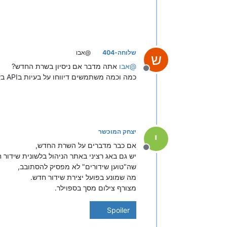
שלוחה-404
@אבו
ש
@
אבו
אתה מדבר אם ניסיון בשרת החדש?
מנותק
כמה וכמה משתמשים דיווחו על בעיות בAPI בשרת החדש
יצחק המוכשר
י
אם כבר מדברים על השרת החדש,
מנותק
יש גם באג רציני באתר הניהול בלשונית שידור ח
שה"טוען שידורים" לא מפסיק להסתובב,
מה שמונע בפועל יצירת שידור חדש.
מצורף צילום מסך בספוילר.
Spoiler