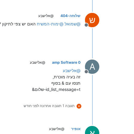
שלוחה-404
@אלישבע
ש
@
שמואל
@
ימות-המשיח
האם יש צפי לתיקון ?
מנותק
amp Software 0
@אלישבע
A
@
אלישבע
מנותק
זה בעיה מוכרת,
תנסו עם & בסוף
id_list_message=t-שלום&
תגובה 1
תגובה אחרונה
לפני חודש
ש
אופיר
@אלישבע
א