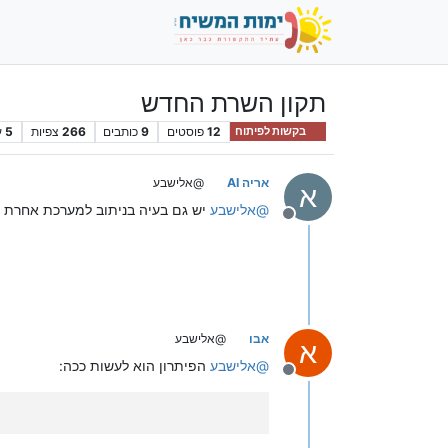
תקון השרת החדש
12
פוסטים
9
כותבים
266
צפיות
5
ע
בקשות לפיתוח
אריה AI
@אלישבע
א
@
אלישבע
יש גם בעיה בניתוב למערכת אחרת 
מנותק
אבו
@אלישבע
א
@
אלישבע
הפיתרון הוא לעשות ככה:
מנותק