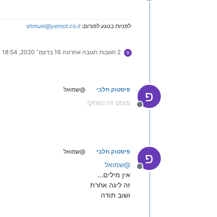
מנותק
לפניות בנוגע לפורום:
shmuel@yemot.co.il
2 תגובות
תגובה אחרונה
16 בדצמ׳ 2020, 18:54
פ
פיסטוק חלבי
@שמואל
פ
פוסט זה נמחק!
מנותק
פיסטוק חלבי
@שמואל
פ
@
שמואל
מנותק
אין מילים...
זה ליגה אחרת
ושוב תודה