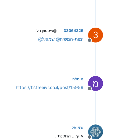
33064325
@פיסטוק חלבי
3
ימות-המשיח
@
שמואל
@
מנותק
מוטלה
מ
https://f2.freeivr.co.il/post/15959
מנותק
שמואל
אוקי... התקנתי.