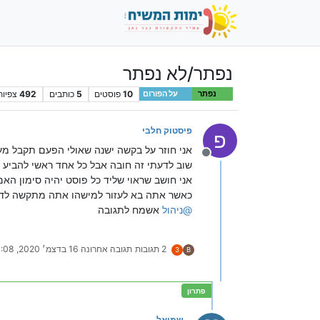
נפתר/לא נפתר
10
פוסטים
5
כותבים
492
צפיות
נפתר
על הפורום
פיסטוק חלבי
פ
אני חוזר על בקשה ישנה שאולי הפעם תקבל מע
מנותק
שוב לדעתי זה חובה אבל כל אחד ראשי להביע א
אני חושב שראוי שליד כל פוסט יהיה סימון האם
כאשר אתה בא לעזור למישהו אתה מתקשה לדע
@
ניהול
אשמח לתגובה
2 תגובות
תגובה אחרונה
16 בדצמ׳ 2020, 16:08
3
B
שמואל