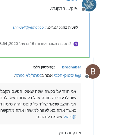
אוקי... התקנתי.
מנותק
לפניות בנוגע לפורום:
shmuel@yemot.co.il
2 תגובות
תגובה אחרונה
16 בדצמ׳ 2020, 18:54
פ
brochabar
@פיסטוק חלבי
B
@
פיסטוק-חלבי
אמר ב
נפתר/לא נפתר
:
מנותק
אני חוזר על בקשה ישנה שאולי הפעם תקבל
שוב לדעתי זה חובה אבל כל אחד ראשי להביע
אני חושב שראוי שליד כל פוסט יהיה סימון ה
כאשר אתה בא לעזור למישהו אתה מתקשה ל
@
ניהול
אשמח לתגובה
צודק זה נחוץ