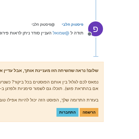
פיסטוק חלבי
@פיסטוק חלבי
פ
תודה ל
@
שמואל
העניין סודר ניתן לראות פירו
מנותק
שלום! נראה שהשיחה הזו מעניינת אותך, אבל עדיין אי
נמאס לכם לגלול בין אותם הפוסטים בכל ביקור? כשנרשמ
אם בהתראת פוש). תוכלו גם לשמור סימניות ולפרגן ב-upvote לפוסטים כדי להביע הערכה לחברי קהילה אחרים.
בעזרת התרומה שלך, הפוסט הזה יכול להיות אפילו טוב 
הרשמה
התחברות