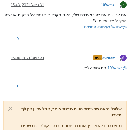
י
ישראל10
31 באוג׳ 2021, 15:43
מנותק
אם אני שם את זה במערכת שלי, האם מקבלים תגמול על הדקות או שזה
הולך לוירטואל מייל?
@
שמואל
@
ימות-המשיח
0
A
avrham
31 באוג׳ 2021, 16:00
ניהול
מנותק
@
ישראל10
התגמול עליך.
1
שלום! נראה שהשיחה הזו מעניינת אותך, אבל עדיין אין לך
חשבון.
נמאס לכם לגלול בין אותם הפוסטים בכל ביקור? כשנרשמים