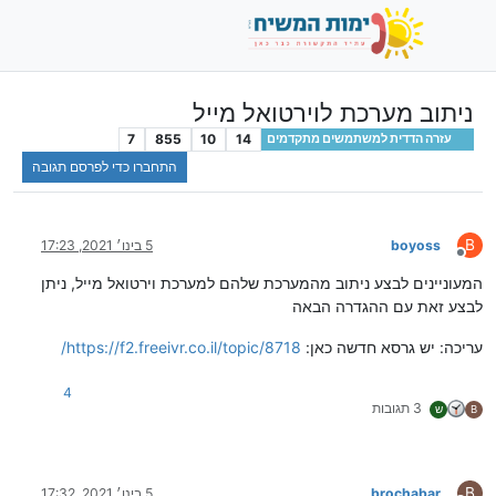
ניתוב מערכת לוירטואל מייל
7
855
10
14
עזרה הדדית למשתמשים מתקדמים
התחברו כדי לפרסם תגובה
B
boyoss
5 בינו׳ 2021, 17:23
מנותק
המעוניינים לבצע ניתוב מהמערכת שלהם למערכת וירטואל מייל, ניתן
לבצע זאת עם ההגדרה הבאה
עריכה: יש גרסא חדשה כאן:
https://f2.freeivr.co.il/topic/8718/
4
3 תגובות
B
ש
B
brochabar
5 בינו׳ 2021, 17:32