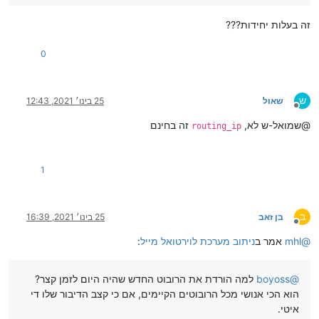
זה בעלות יחידות???
0
ש
שאול
25 בינו׳ 2021, 12:43
מנותק
@שמואל-ש לא,
זה בחינם
routing_ip
1
ב
בן זאב
25 בינו׳ 2021, 16:39
מנותק
@
mhl
אמר ב
ניתוב מערכת לוירטואל מייל
:
@
boyoss
למה הורדת את הרובוט החדש שהיה היום לזמן קצר?
הוא הכי אנושי מכל הרובוטים הקיימים, אם כי קצב הדיבור שלו די
איטי.