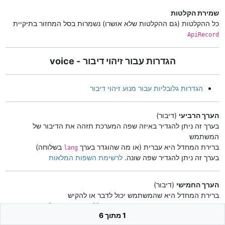
שמירת הקלטות
כל ההקלטות (גם ההקלטות שלא אושרו) נשמרות בסל המחזור בתיקיית
ApiRecord
הגדרות עבור זיהוי דיבור - voice
הגדרות גלובליות עבור מנוע זיהוי דיבור
הערך הרביעי
(דיבור)
בערך זה ניתן להגדיר באיזה שפה המערכת תזהה את הדיבור של
המשתמש
ברירת המחדל היא עברית (או מה שהוגדר בערך
בשלוחה)
lang
בערך זה ניתן להגדיר שפה שונה.
לרשימת השפות המלאות
הערך החמישי
(דיבור)
ברירת המחדל היא שהמשתמש יכול לדבר או להקיש
במידה והמשתמש דיבר - המערכת מתמללת את הדיבור לטקסט
1 מתוך 6
במידה והמשתמש הקיש - המערכת קולטת את ההקשות ושולחת את זה