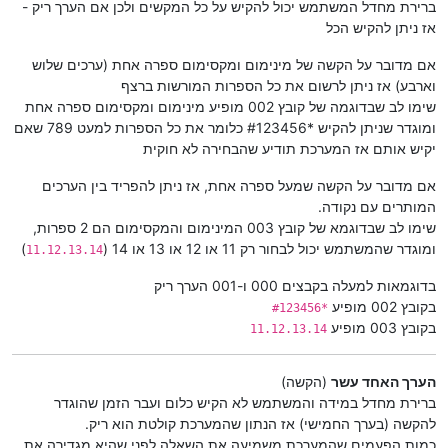
ברירת מחדל המשתמש יכול להקיש על כל המקשים ולכן אם הערך ריק -
אז ניתן להקיש הכל
אם מדובר על הקשה של מינימום ומקסימום ספרה אחת (ערכים שלוש
וארבע) אז ניתן לרשום את כל הספרות המורשות ברצף
שימו לב שבדוגמה של קובץ 002 מופיע מינימום ומקסימום ספרה אחת
ומוגדר שניתן להקיש *#123456 כלומר את כל הספרות למעט 789 שאם
יקיש אותם אז המערכת תודיע שהבחירה לא חוקית
אם מדובר על הקשה שמעל ספרה אחת, אז ניתן להפריד בין הערכים
המותרים עם נקודה.
שימו לב שבדוגמא של קובץ 003 המינימום והמקסימום הם 2 ספרות,
ומוגדר שהמשתמש יכול לבחור רק 11 או 12 או 13 או 14 (
)
11.12.13.14
בדוגמאות למעלה בקבצים 000 ו-001 הערך ריק
בקובץ 002 מופיע
*#123456
בקובץ 003 מופיע
11.12.13.14
הערך האחד עשר
(הקשה)
ברירת מחדל במידה והמשתמש לא הקיש כלום ועבר הזמן שהוגדר
להקשה (בערך החמישי) אז הנתון שהמערכת קולטת הוא ריק.
כמות הפעמים שהמערכת משמיעה את השאלה לפני שהיא מגדירה את