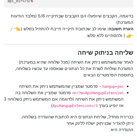
api_dir
=/
5
/
6
בדוגמה, הקבצים שיופעלו הם הקבצים שבתיקייה 5/6 (מלבד הודעות
המערכת)
הערה חשובה:
שימו לב שכתובת תיקייה חייבת להתחיל בסלש (
/
) ולהסתיים ללא סלש.
שליחה בניתוק שיחה
לאחר שהמשתמש ניתק את השיחה (מכל שלוחה שהיא במערכת)
המערכת שולחת לשרת את כל הנתונים שנאספו עד עכשיו בשלוחה,
בתוספת הפרמטרים הבאים
- פרמטר שמציין שהמשתמש ניתק את השיחה
hangup=yes
פרמטר שמציין את השלוחה בה
ApiHangupExtension=שלוחה
המשתמש ניתק את השיחה (לדוגמה אם המשתמש ניתק בשלוחה 3
אז יופיע בערך
)
ApiHangupExtension=/3
כברירת מחדל, שליחת הנתונים היא לכתובת שהוגדרה בשלוחה.
ניתן להגדיר שבניתוק ישלח ללינק אחר
ההגדרה היא