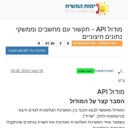
מודול API - תקשור עם מחשבים וממשקי
נתונים חיצוניים
9
41.3k
2
6
אזור התעשיה - הגדרות המערכת
התחברו כדי לפרסם תגובה
ימות המשיח
18 במאי 2020, 18:28
ימות המשיח
מנותק
ב"ה
מודול API
הסבר קצר על המודול
המודול מאפשר לבצע חיבור בין המערכת הטלפונית לגורם חיצוני
(בדוגמאות להלן: "שרת")
כשמצד אחד המערכת הטלפונית מעדכנת את השרת בנתונים שהתקבלו
במערכת הטלפונית