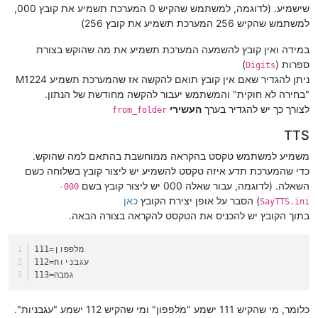
שישמיע. (לדוגמה, למשתמש שהקיש 0 המערכת תשמיע את קובץ 000,
למשתמש שהקיש 256 המערכת תשמיע את קובץ 256)
במידה ואין קובץ להשמעה המערכת תשמיע את מה שהוקש בצורת
ספרות (
)
Digits
ניתן להגדיר שאם אין קובץ תואם להקשה אז שהמערכת תשמיע M1224
"בחירה לא חוקית" והמשתמש יעבור להקשה מחודשת של הנתון.
לצורך כך יש להגדיר בערך
העשירי
from_folder
TTS
משמיע למשתמש טקסט בהקראה ממוחשבת בהתאם למה שהוקש.
כדי שהמערכת תדע איזה טקסט להשמיע יש ליצור קובץ בשלוחה כשם
השאלה. (לדוגמה, עבור שאלה 000 יש ליצור קובץ בשם
000-
) הסבר על אופן יצירת הקובץ
כאן
SayTTS.ini
בתוך הקובץ יש להכניס את הטקסט להקראה בצורה הבאה.
=מלפפון
111
=עגבניות
112
=גמבה
113
כלומר, מי שהקיש 111 ישמע "מלפפון" ומי שהקיש 112 ישמע "עגבניות".