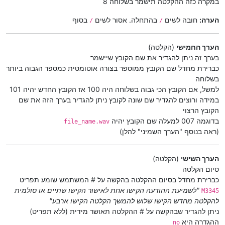
במקרה כזה ההקלטה תישמר בשלוחה 8
הערה:
חובה לשים
בהתחלה. אסור לשים
בסוף
/
/
הערך החמישי
(הקלטה)
בערך זה ניתן להגדיר את שם הקובץ שיישמר
כברירת מחדל שם הקובץ ממוספר בצורה אוטומטית כמספר הגבוה ביותר
בשלוחה
למשל, אם הקובץ הכי גבוה בשלוחה היה 100 אז הקובץ החדש יהיה 101
במידה ורוצים להגדיר שם שונה לקובץ ניתן להגדיר בערך הזה את שם
הקובץ הרצוי
בדוגמה 007 למעלה שם הקובץ יהיה
file_name.wav
(ראה בנוסף "הערך השמיני" להלן)
הערך השישי
(הקלטה)
סיום הקלטה
כברירת מחדל בסיום ההקלטה בהקשה על # המשתמש שומע תפריט
"לשמיעת ההודעה הקישו אחת לאישור הקישו שתיים או סולמית
M3345
להקלטה מחדש הקישו שלוש להמשך הקלטה הקישו ארבע"
ניתן להגדיר שבהקשה על # ההקלטה תאושר מידית (ללא תפריט)
ההגדרה היא
no