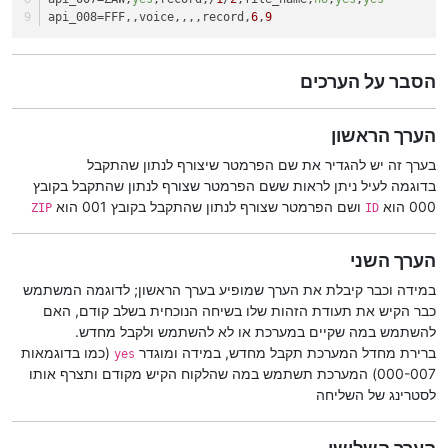
api_008
=FFF,,voice,,,,record,
6
,
9
הסבר על הערכים
הערך הראשון
בערך זה יש להגדיר את שם הפרמטר שיצורף לנתון שהתקבל
בדוגמה לעיל ניתן לראות ששם הפרמטר שצורף לנתון שהתקבל בקובץ
000 הוא
ושם הפרמטר שצורף לנתון שהתקבל בקובץ 001 הוא
ZIP
ID
הערך השני
במידה וכבר קיבלת את הערך שמופיע בערך הראשון; לדוגמה המשתמש
כבר הקיש את תעודת הזהות שלו בשיחה הנוכחית בשלב קודם, האם
להשתמש במה שקיים במערכת או לא להשתמש ולקבל מחדש.
ברירת מחדל המערכת תקבל מחדש, במידה ומוגדר
(כמו בדוגמאות
yes
000-007) המערכת תשתמש במה שהלקוח הקיש מקודם ותצרף אותו
לסטרינג של השליחה