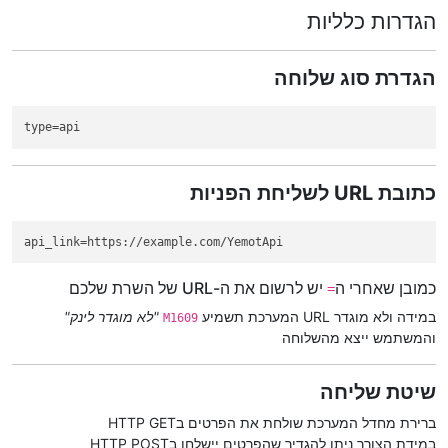
הגדרות כלליות
הגדרת סוג שלוחה
type
=api
כתובת URL לשליחת הפניות
api_link
=https://example.com/YemotApi
כמובן שאחרי ה
יש לרשום את ה-URL של השרת שלכם
=
במידה ולא מוגדר URL המערכת תשמיע
"לא מוגדר לינק"
M1609
והמשתמש ייצא מהשלוחה
שיטת שליחה
ברירת מחדל המערכת שולחת את הפרטים בHTTP GET
במידת הצורך ניתן להגדיר שהפרטים יישלחו בHTTP POST