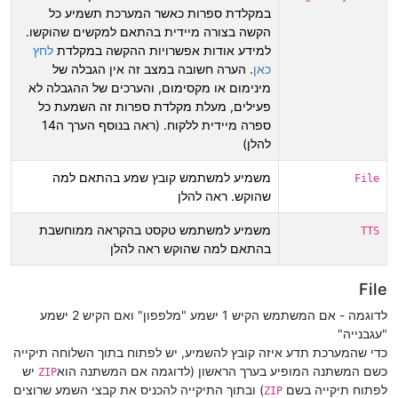
במקלדת ספרות כאשר המערכת תשמיע כל
הקשה בצורה מיידית בהתאם למקשים שהוקשו.
למידע אודות אפשרויות ההקשה במקלדת
לחץ
כאן
. הערה חשובה במצב זה אין הגבלה של
מינימום או מקסימום, והערכים של ההגבלה לא
פעילים, מעלת מקלדת ספרות זה השמעת כל
ספרה מיידית ללקוח. (ראה בנוסף הערך ה14
להלן)
משמיע למשתמש קובץ שמע בהתאם למה
File
שהוקש. ראה להלן
משמיע למשתמש טקסט בהקראה ממוחשבת
TTS
בהתאם למה שהוקש ראה להלן
File
לדוגמה - אם המשתמש הקיש 1 ישמע "מלפפון" ואם הקיש 2 ישמע
"עגבנייה"
כדי שהמערכת תדע איזה קובץ להשמיע, יש לפתוח בתוך השלוחה תיקייה
כשם המשתנה המופיע בערך הראשון (לדוגמה אם המשתנה הוא
יש
ZIP
לפתוח תיקייה בשם
) ובתוך התיקייה להכניס את קבצי השמע שרוצים
ZIP