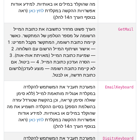
מה שהוקלד במילים או באותיות. למידע אודות
אפשרויות ההקשה במקלדת
לחץ כאן
(ראה
בנוסף הערך ה14 להלן)
הערך פשוט מחזיר כתשובה את כתובת המייל
GetMail
הרשומה על מספר הטלפון של המתקשר. כאשר
קיימת כתובת רשומה, המתקשר מקבל תפריט: 1
— אישור ושיתוף המייל הרשום עם השלוחה. 2
— שמיעת כתובת המייל (מאויתת אות-אות). 3
— הסרה ועדכון כתובת המייל. 4 — ביטול. אם
לא קיימת כתובת רשומה — מוצע לעדכן/לרשום
כתובת חדשה, או לבטל.
המערכת תעביר את המשתמש להקלדה
EmailKeyboard
במקלדת אנגלית מותאמת למייל (ללא סימן
שאלה וסימן קריאה, וכן בהקשת שטורדל עזרה
בהשלמת הספק) בסיום ההקלדה תשמיע את מה
שהוקלד במילים או באותיות. למידע אודות
אפשרויות ההקשה במקלדת
לחץ כאן
(ראה
בנוסף הערך ה14 להלן)
המערכת תעביר את המשתמש להקלדה
DigitsKeyboard