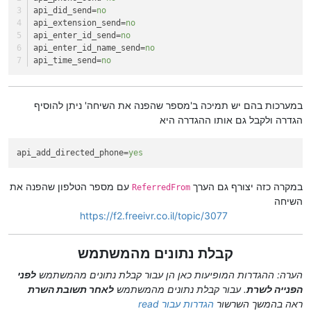
api_did_send
=
no
api_extension_send
=
no
api_enter_id_send
=
no
api_enter_id_name_send
=
no
api_time_send
=
no
במערכות בהם יש תמיכה ב'מספר שהפנה את השיחה' ניתן להוסיף
הגדרה ולקבל גם אותו ההגדרה היא
api_add_directed_phone
=
yes
במקרה כזה יצורף גם הערך
עם מספר הטלפון שהפנה את
ReferredFrom
השיחה
פרטים נוספים כאן
https://f2.freeivr.co.il/topic/3077
קבלת נתונים מהמשתמש
הערה: ההגדרות המופיעות כאן הן עבור קבלת נתונים מהמשתמש
לפני
הפנייה לשרת
. עבור קבלת נתונים מהמשתמש
לאחר תשובת השרת
ראה בהמשך השרשור
הגדרות עבור read