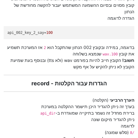
קובץ מסוים ובסיום ההשמעה המשתמש יעבור להקשה מחודשת של
הנתון
הגדרה לדוגמה
api_002_key_2_say
=
100
בדוגמה, במידה ובקובץ 002 הנתון שהתקבל הוא
אז המערכת תשמיע
2
את קובץ
שנמצא בשלוחה
100.wav
חשוב!
הקובץ חייב להיות בפורמט wav (ולא tts) ובנוסף בעת שמיעת
הקובץ לא ניתן להקיש על אף מקש
הגדרות עבור הקלטות - record
הערך הרביעי
(הקלטה)
בערך זה ניתן להגדיר היכן תישמר ההקלטה במערכת
ברירת מחדל זה נשמר בתיקייה שמוגדרת ב-
api_dir
ניתן להגדיר מיקום שונה
לדוגמה
(סלש שמונה)
/8