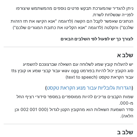
ניתן להגדיר שהמערכת תבקש פרטים נוספים מהמשתמש שיצורפו
לפנייה שנשלחת לשרת.
הנתונים שאפשר לקבל הם הקשה (לדוגמה "אנא הקישו את תז הזהות
שלכם") והקלטה (לדוגמה "אנא הקליטו את כתובת המגורים שלכם")
לצורך כך יש לפעול לפי השלבים הבאים
שלב א
יש להעלות קובץ שמע לשלוחה עם השאלה שברצונכם להשמיע
סוג הקובץ יכול להיות בפורמט wav ogg עבור קבצי שמע או קובץ tts
עבור הקראת טקסט (text to speech)
(
הגדרות גלובליות עבור מנוע הקראת טקסט
)
שמות הקבצים צריכים להיות ממוספרים במספר סידורי רציף החל
מ-000.
סדר השמעת השאלות הוא מהקובץ הקטן לגדול (000 001 002 וכן
הלאה).
שלב ב