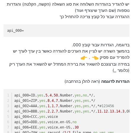
יש להגדיר בהגדרות השלוחה את סוג השאלה (הקשה, הקלטה) והגדרות
נוספות (שם הערך שיצורף ועוד)
ההגדרה עבור כל קובץ צריכה להתחיל כך
api_000=
בדוגמה, הגדרות עבור קובץ 000.
בהמשך השורה יש לציין את הערכים להגדרה כאשר בין ערך לערך יש
להפריד עם פסיק
,
במידה וברצונכם להשאיר את ברירת המחדל יש להשאיר את הערך ריק
(כלומר ,,)
הגדרות לדוגמה
(ראה להלן בהרחבה)
api_000
=ID,
yes
,
5
,
4
,
50
,Number,
yes
,
no
,*/,
api_001
=ZIP,
yes
,
8
,
4
,
7
,Number,
yes
,
yes
,*/
api_002
=AAA,
yes
,
1
,
1
,
7
,Number,
yes
,
yes
,*/,*
#123456
api_003
=BBB,
yes
,
2
,
2
,
7
,Number,
yes
,
yes
,*/,
11.12
.
13.14
,
3
,Ok,
api_004
=CCC,
yes
,voice
api_005
=DDD,
yes
,voice,en-US,
no
api_006
=EEE,
yes
,voice,en-US,,
30
api_007
=ZAW,
yes
,record,/
1
/
2
,file_name,
no
,
yes
,
yes