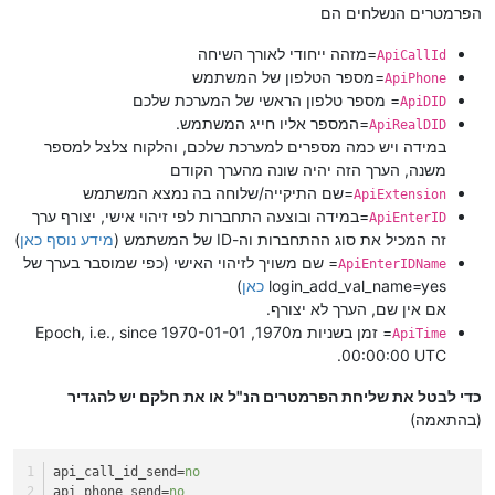
הפרמטרים הנשלחים הם
=מזהה ייחודי לאורך השיחה
ApiCallId
=מספר הטלפון של המשתמש
ApiPhone
= מספר טלפון הראשי של המערכת שלכם
ApiDID
=המספר אליו חייג המשתמש.
ApiRealDID
במידה ויש כמה מספרים למערכת שלכם, והלקוח צלצל למספר
משנה, הערך הזה יהיה שונה מהערך הקודם
=שם התיקייה/שלוחה בה נמצא המשתמש
ApiExtension
=במידה ובוצעה התחברות לפי זיהוי אישי, יצורף ערך
ApiEnterID
זה המכיל את סוג ההתחברות וה-ID של המשתמש (
מידע נוסף כאן
)
= שם משויך לזיהוי האישי (כפי שמוסבר בערך של
ApiEnterIDName
login_add_val_name=yes
כאן
)
אם אין שם, הערך לא יצורף.
= זמן בשניות מ1970, Epoch, i.e., since 1970-01-01
ApiTime
00:00:00 UTC.
כדי לבטל את שליחת הפרמטרים הנ"ל או את חלקם יש להגדיר
(בהתאמה)
api_call_id_send
=
no
api_phone_send
=
no