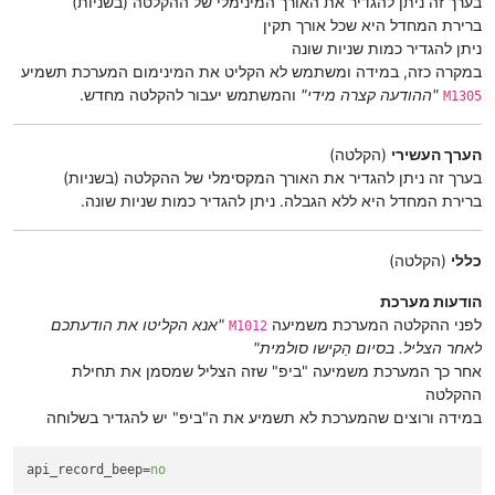
בערך זה ניתן להגדיר את האורך המינימלי של ההקלטה (בשניות)
ברירת המחדל היא שכל אורך תקין
ניתן להגדיר כמות שניות שונה
במקרה כזה, במידה ומשתמש לא הקליט את המינימום המערכת תשמיע
"ההודעה קצרה מידי"
והמשתמש יעבור להקלטה מחדש.
M1305
הערך העשירי
(הקלטה)
בערך זה ניתן להגדיר את האורך המקסימלי של ההקלטה (בשניות)
ברירת המחדל היא ללא הגבלה. ניתן להגדיר כמות שניות שונה.
כללי
(הקלטה)
הודעות מערכת
לפני ההקלטה המערכת משמיעה
"אנא הקליטו את הודעתכם
M1012
לאחר הצליל. בסיום הַקישו סולמית"
אחר כך המערכת משמיעה "ביפ" שזה הצליל שמסמן את תחילת
ההקלטה
במידה ורוצים שהמערכת לא תשמיע את ה"ביפ" יש להגדיר בשלוחה
api_record_beep
=
no