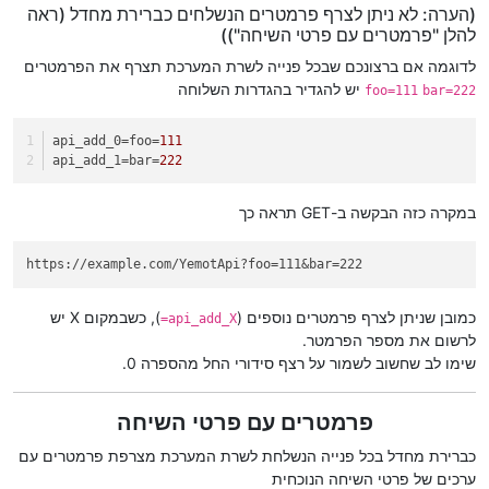
(הערה: לא ניתן לצרף פרמטרים הנשלחים כברירת מחדל (ראה
להלן "פרמטרים עם פרטי השיחה"))
לדוגמה אם ברצונכם שבכל פנייה לשרת המערכת תצרף את הפרמטרים
יש להגדיר בהגדרות השלוחה
foo=111
bar=222
api_add_0
=foo=
111
api_add_1
=bar=
222
במקרה כזה הבקשה ב-GET תראה כך
https://example.com/YemotApi?foo=111&bar=222
כמובן שניתן לצרף פרמטרים נוספים (
), כשבמקום X יש
api_add_X=
לרשום את מספר הפרמטר.
שימו לב שחשוב לשמור על רצף סידורי החל מהספרה 0.
פרמטרים עם פרטי השיחה
כברירת מחדל בכל פנייה הנשלחת לשרת המערכת מצרפת פרמטרים עם
ערכים של פרטי השיחה הנוכחית