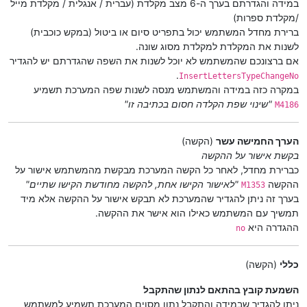
במידה והגדרתם בערך ה-6 מצב מקלדת (עברית / אנגלית / מקלדת מייל
/מקלדת ספרות)
ברירת מחדל המשתמש יכול בתפריט סיום או ביטול (במקש כוכבית)
לשנות את המקלדת למקלדת מסוג שונה.
אם ברצונכם שהמשתמש לא יוכל לשנות את השפה שהגדרתם יש להגדיר
.
InsertLettersTypeChangeNo
במקרה כזה במידה והמשתמש מנסה לשנות שפה המערכת תשמיע
"שינוי שפת הקלדה חסום בכתיבה זו"
M4186
הערך החמישה עשר
(הקשה)
בקשת אישור על ההקשה
כברירת מחדל, לאחר כל הקשה המערכת מבקשת מהמשתמש אישור על
ההקשה
"לאישור הקישו אחת, להקשה מחודשת הקישו שתיים"
M1353
בערך זה ניתן להגדיר שהמערכת לא תבקש אישור על ההקשה אלא מיד
תמשיך עם המשתמש כאילו הוא אישר את ההקשה.
ההגדרה היא
no
כללי
(הקשה)
השמעת קובץ בהתאם לנתון שהתקבל
ניתן להגדיר שבמידה והתקבל נתון מסוים המערכת תשמיע למשתמש