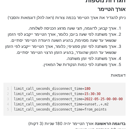
הגדרות נוספות
אורך הטיימר
ניתן להגדיר את אורך הטיימר בכמה צורות (ראה להלן דוגמאות והסבר)
אורך קבוע; לדוגמה, חצי שעה מרגע הכניסה לשלוחה.
אורך משתנה לפי שעה ביום; כלומר, אורך הטיימר ייקבע לפי הזמן
שנשאר עד שעה מסוימת, בהגיע השעה היעודה הטיימר יסתיים.
אורך משתנה לפי זמן ספציפי; כלומר, אורך הטיימר ייקבע לפי הזמן
שנשאר עד הזמן שהוגדר, בהגיע הזמן הרצוי הטיימר יסתיים.
אורך משתנה לפי זמן משתנה.
אורך משתנה לפי כמות הנקודות של המאזין.
דוגמאות
limit_call_seconds_disconnect_time
=
180
limit_call_seconds_disconnect_time
=
15
:
30
:
30
limit_call_seconds_disconnect_time
=
2022
-
05
-
25
-
00
-
00
-
00
limit_call_seconds_disconnect_time
=sunset,,+,m2
limit_call_seconds_disconnect_time
=from_points
בדוגמה הראשונה
אורך הטיימר יהיה 180 שניות (3 דקות)