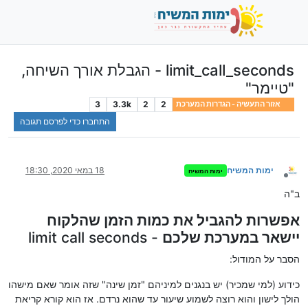
limit_call_seconds - הגבלת אורך השיחה,
"טיימר"
3
3.3k
2
2
אזור התעשיה - הגדרות המערכת
התחברו כדי לפרסם תגובה
ימות המשיח
18 במאי 2020, 18:30
ימות המשיח
מנותק
ב"ה
אפשרות להגביל את כמות הזמן שהלקוח
יישאר במערכת שלכם
- limit call seconds
הסבר על המודול:
כידוע (למי שמכיר) יש בנגנים למיניהם "זמן שינה" שזה אומר שאם מישהו
הולך לישון והוא רוצה לשמוע שיעור עד שהוא נרדם. אז הוא קורא קריאת