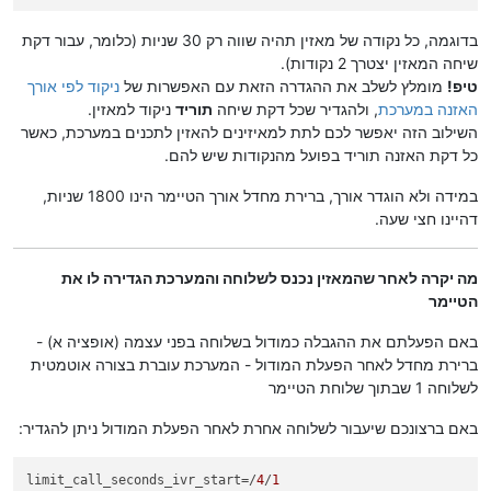
בדוגמה, כל נקודה של מאזין תהיה שווה רק 30 שניות (כלומר, עבור דקת
שיחה המאזין יצטרך 2 נקודות).
טיפ!
מומלץ לשלב את ההגדרה הזאת עם האפשרות של
ניקוד לפי אורך
האזנה במערכת
, ולהגדיר שכל דקת שיחה
תוריד
ניקוד למאזין.
השילוב הזה יאפשר לכם לתת למאיזינים להאזין לתכנים במערכת, כאשר
כל דקת האזנה תוריד בפועל מהנקודות שיש להם.
במידה ולא הוגדר אורך, ברירת מחדל אורך הטיימר הינו 1800 שניות,
דהיינו חצי שעה.
מה יקרה לאחר שהמאזין נכנס לשלוחה והמערכת הגדירה לו את
הטיימר
באם הפעלתם את ההגבלה כמודול בשלוחה בפני עצמה (אופציה א) -
ברירת מחדל לאחר הפעלת המודול - המערכת עוברת בצורה אוטמטית
לשלוחה 1 שבתוך שלוחת הטיימר
באם ברצונכם שיעבור לשלוחה אחרת לאחר הפעלת המודול ניתן להגדיר:
limit_call_seconds_ivr_start
=/
4
/
1