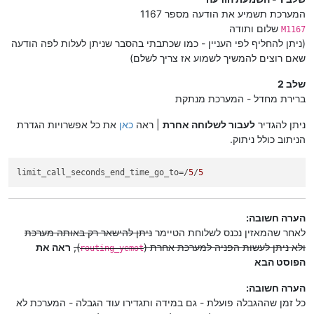
המערכת תשמיע את הודעה מספר 1167
שלום ותודה
M1167
(ניתן להחליף לפי העניין - כמו שכתבתי בהסבר שניתן לעלות לפה הודעה
שאם רוצים להמשיך לשמוע אז צריך לשלם)
שלב 2
ברירת מחדל - המערכת מנתקת
ניתן להגדיר
לעבור לשלוחה אחרת
| ראה
כאן
את כל אפשרויות הגדרת
הניתוב כולל ניתוק.
limit_call_seconds_end_time_go_to
=/
5
/
5
הערה חשובה:
לאחר שהמאזין נכנס לשלוחת הטיימר
ניתן להישאר רק באותה מערכת
ולא ניתן לעשות הפניה למערכת אחרת (
),
ראה את
routing_yemot
הפוסט הבא
הערה חשובה:
כל זמן שההגבלה פועלת - גם במידה ותגדירו עוד הגבלה - המערכת לא