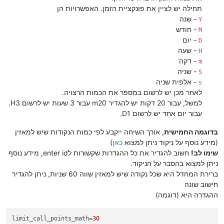
תחילה יש לציין את פונקציית הזמן. האפשרויות הן
- שנה
Y
- חודש
M
- יום
D
- שעה
H
- דקה
m
- שניה
S
- אלפית שניה
s
לאחר מכן יש לרשום במספר את הכמות הרצויה.
למשל, עבור 20 דקות יש להגדיר m20 עבור 3 שעות יש לרשום H3.
עבור יום אחד יש לרשום D1.
בדוגמה החמישית
, אורך השיחה ייקבע לפי כמות הנקודות שיש למאזין
(מידע נוסף על ניקוד ניתן למצוא
כאן
)
שימו לב!
חשוב להגדיר את כל ההגדרות שקשורות לenter id, מידע נוסף
ניתן למצוא בהסבר על הניקוד.
ברירת המחדל היא שכל נקודה שיש למאזין שווה 60 שניות, ניתן להגדיר
חישוב שונה
ההגדרה היא (דוגמה)
limit_call_points_math
=
30