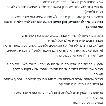
שמע בכוונה מכין "נעגל וואסר" ונכנס למיטה...
אז הוא נכנס להגדרות של הנגן ועושה "טיימר" ש
מעכשיו
יספור שלושים
דקות (למשל)
וכשיעבור הזמן הזה - הנגן יכבה - לא משנה איפה הוא אוחז בשיעור,
ככה לא יגמר לו הבטריה, (וכן בפעם הבאה הוא יוכל לחזור למיקום שבו
הוא הפסיק)
ולעניינינו - ניקח לדוגמה - אנחנו מעלים למערכת דיסק חדש
ואנחנו רוצים שרק מי ששילם יוכל לשמוע
אבל אנחנו רוצים "לגרות" את המאזינים ולהשמיע להם קטע מתוך הדיסק
(אז נכון שאפשר לערוך את הדיסק עם תוכנות ולהעלות קובץ של קטעים,
אבל יש דרך לעשות זאת במערכת)
אנחנו ניקח שלוחה שהיא תהיה שלוחת הטיימר - לצורך העניין שלוחה 4
ונגדיר שמי שנכנס לתוך השלוחה הזאת - אחרי שלוש דקות מתנתק
השיחה
ונגדיר שלאחר שנכנס לשלוחה הזאת הוא ממשיך לשלוחה 1 (בתוך שלוחה
4) ששלוחה 1 הזה יהיה המוזיקה
אז יוצא שהמאזין נכנס לשלוחה 4 (ובלא ידיעתו) הוא מועבר לשלוחה
ארבע > אחד
ושומע מוזיקה להנאתו