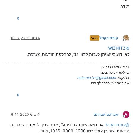
תודה
0
קופת הקהל
4 ביוני 2020, 6:03
ניהול
מנותק
WIZNITZ
@
לא ידוע לי שניתן לעלות קבצי tts, להחלפת הודעות מערכת.
הקמת מערכות IVR
כל לקוחותי מרוצים!
צרו קשר
hakama.ivr@gmail.com
שב בנוח אני אסדר לך הכל
0
א
אברהם אברהם
4 ביוני 2020, 6:41
מנותק
@
קופת-הקהל
אני רואה שאתה ב"ניהול", אתה צריך לדעת שיש הרבה
הודעות שזה כן עובד כמו 1000, 0000, 1036, ועוד..