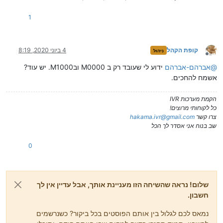
1
קופת הקהל
4 ביוני 2020, 8:19
ניהול
מנותק
@
אברהם-אברהם
ידוע לי שעובד רק ב M0000 ובM1000. יש עוד?
אשמח להחכים.
הקמת מערכות IVR
כל לקוחותי מרוצים!
צרו קשר
hakama.ivr@gmail.com
שב בנוח אני אסדר לך הכל
0
שלום! נראה שהשיחה הזו מעניינת אותך, אבל עדיין אין לך
חשבון.
נמאס לכם לגלול בין אותם הפוסטים בכל ביקור? כשנרשמים