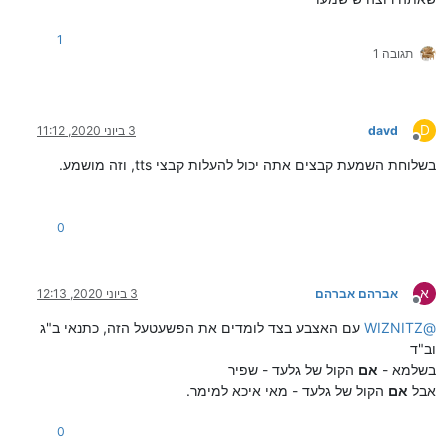
1
תגובה 1
D
davd
3 ביוני 2020, 11:12
מנותק
בשלוחת השמעת קבצים אתה יכול להעלות קבצי tts, וזה מושמע.
0
א
אברהם אברהם
3 ביוני 2020, 12:13
מנותק
@
WIZNITZ
עם האצבע בצד לומדים את הפשעטעל הזה, כתנאי ב"ג
וב"ד
בשלמא -
אם
הקול של גלעד - שפיר
אבל
אם
הקול של גלעד - מאי איכא למימר.
0