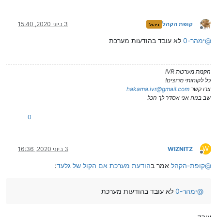
קופת הקהל
3 ביוני 2020, 15:40
ניהול
מנותק
@
ימהר-0
לא עובד בהודעות מערכת
הקמת מערכות IVR
כל לקוחותי מרוצים!
צרו קשר
hakama.ivr@gmail.com
שב בנוח אני אסדר לך הכל
0
W
WIZNITZ
3 ביוני 2020, 16:36
מנותק
@
קופת-הקהל
אמר ב
הודעת מערכת אם הקול של גלעד
:
@
ימהר-0
לא עובד בהודעות מערכת
עובד