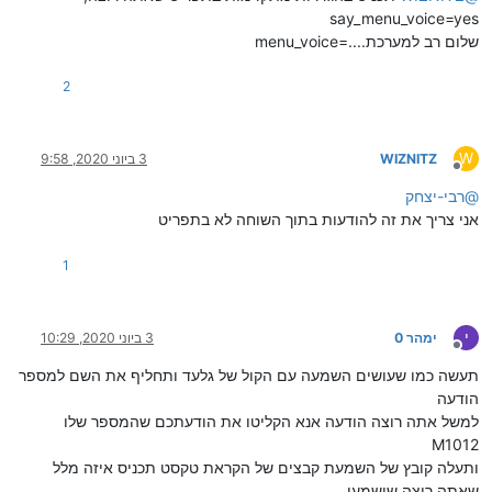
say_menu_voice=yes
שלום רב למערכת....=menu_voice
2
W
WIZNITZ
3 ביוני 2020, 9:58
מנותק
@
רבי-יצחק
אני צריך את זה להודעות בתוך השוחה לא בתפריט
1
י
ימהר 0
3 ביוני 2020, 10:29
מנותק
תעשה כמו שעושים השמעה עם הקול של גלעד ותחליף את השם למספר
הודעה
למשל אתה רוצה הודעה אנא הקליטו את הודעתכם שהמספר שלו
M1012
ותעלה קובץ של השמעת קבצים של הקראת טקסט תכניס איזה מלל
שאתה רוצה שישמעו