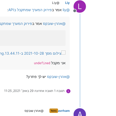
@Liy
Liy
L
@
liy
אמר ב
פירוק המערך שמתקבל בAPI
:
מנותק
@
אהרן-שובקס
אמר ב
פירוק המערך שמתקבל ב
אני מקבל
undefined
@
אהרן-שובקס
יש לך פתרון?
תגובה 1
תגובה אחרונה
29 באוק׳ 2021, 11:25
L
avrham
@אהרן שובקס
ניהול
A