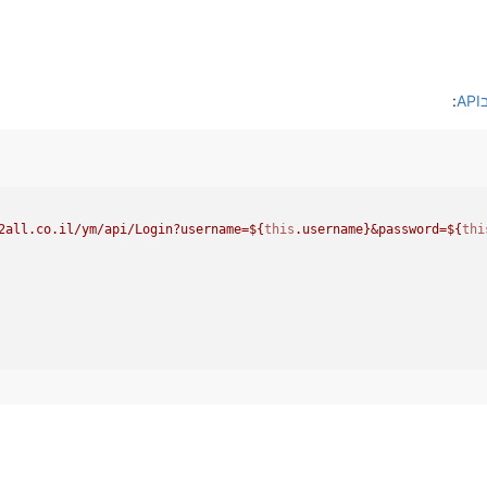
:
2all.co.il/ym/api/Login?username=
${
this
.username}
&password=
${
thi