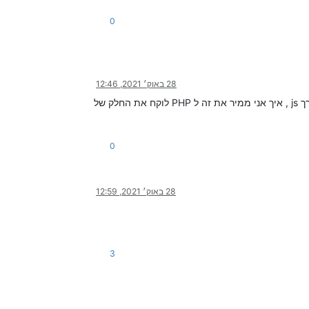
0
28 באוק׳ 2021, 12:46
סתם כך אם אני רוצה להציג ללקוח בטלגרם את כמות המאזינים אבל אני לא יכול כי זה מגיע בתור חלק ממערך js , איך אני ממיר את זה ל PHP לוקח את החלק של
0
28 באוק׳ 2021, 12:59
3