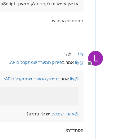
אז אין אפשרות לקחת חלק ממערך JavaScript ל PHP?
תפתח נושא חדש.
@Liy
Liy
L
@
liy
אמר ב
פירוק המערך שמתקבל בAPI
:
מנותק
@
liy
אמר ב
פירוק המערך שמתקבל בAPI
:
@
אהרן-שובקס
יש לך פתרון?
הסתדרתי.