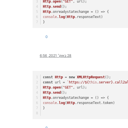
Http
.
open
(
"GET"
, url);
Http
.
send
();
Http
.
onreadystatechange
 = 
() =>
 {
console
.
log
(
Http
.
responseText
)
}
0
28 באוק׳ 2021, 6:56
const
Http
 = 
new
XMLHttpRequest
();
const
 url = 
`https://
${
this
.server}
.call2a
Http
.
open
(
"GET"
, url);
Http
.
send
();
Http
.
onreadystatechange
 = 
() =>
 {
console
.
log
(
Http
.
responseText
.
token
)
}
0