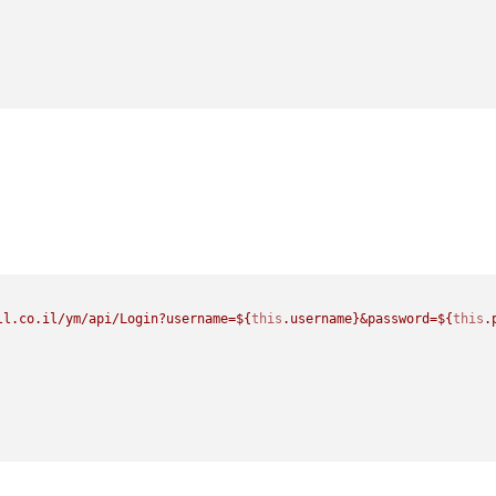
ll.co.il/ym/api/Login?username=
${
this
.username}
&password=
${
this
.