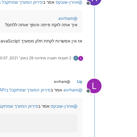
@
אהרן-שובקס
אמר ב
פירוק המערך שמתקבל בAPI
מנותק
avrham
@
איך אתה לוקח פיתה והופך אותה ללחם?
אז אין אפשרות לקחת חלק ממערך JavaScript ל PHP?
2 תגובות
תגובה אחרונה
29 באוק׳ 2021, 10:57
L
@avrham
Liy
L
@
avrham
אמר ב
פירוק המערך שמתקבל בAPI
מנותק
@
אהרן-שובקס
אמר ב
פירוק המערך שמתקבל ב