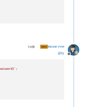
אהרן שובקס
@Liy
ניהול
@
liy
מנותק
password}
`
;