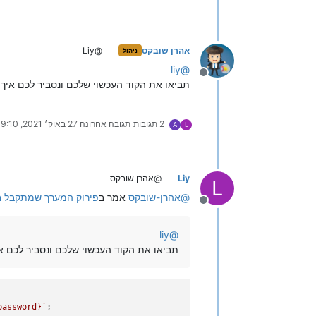
אהרן שובקס
@Liy
ניהול
liy
@
מנותק
תביאו את הקוד העכשוי שלכם ונסביר לכם איך 
2 תגובות
תגובה אחרונה
27 באוק׳ 2021, 19:10
A
L
Liy
@אהרן שובקס
L
@
אהרן-שובקס
אמר ב
פירוק המערך שמתקבל בAPI
מנותק
liy
@
תביאו את הקוד העכשוי שלכם ונסביר לכם א
password}
`
;