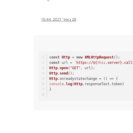
28 באוק׳ 2021, 10:44
const
Http
 = 
new
XMLHttpRequest
();
const
 url = 
`https://
${
this
.server}
.call
Http
.
open
(
"GET"
, url);
Http
.
send
();
Http
.
onreadystatechange
 = 
() =>
 {
console
.
log
(
Http
.
responseText
.
token
)
}