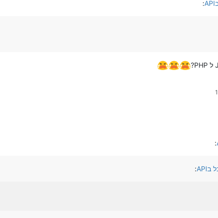
:
:
API
: