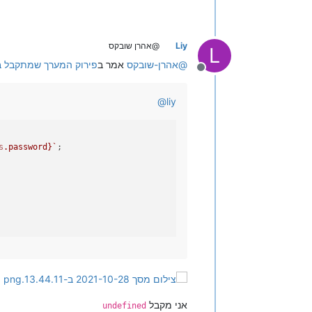
Liy
@אהרן שובקס
L
@
אהרן-שובקס
אמר ב
פירוק המערך שמתקבל בAPI
מנותק
@
liy
s
.password}
`
;
אני מקבל
undefined