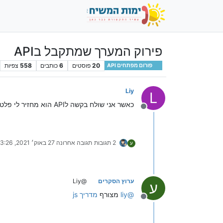
פירוק המערך שמתקבל בAPI
20
פוסטים
6
כותבים
558
צפיות
פורום מפתחים API
Liy
L
כאשר אני שולח בקשה לAPI הוא מחזיר לי פלט עם משתנים ותוכן. אני רוצה לפרק ולקחת משם רק את הטוקן. איך אני עושה את זה עם JS?
מנותק
2 תגובות
תגובה אחרונה
27 באוק׳ 2021, 13:26
ע
ערוץ הסקרים
@Liy
ע
@
liy
מצורף
מדריך js
מנותק