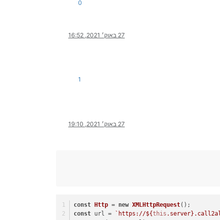
0
27 באוק׳ 2021, 16:52
1
27 באוק׳ 2021, 19:10
const
Http
 = 
new
XMLHttpRequest
();
const
 url = 
`https://
${
this
.server}
.call2a