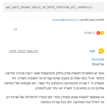
api_wait_answer_music_on_hold_continue_all_sends
=
yes
לפניות בנוגע לפורום:
shmuel@yemot.co.il
24
2 תגובות
N
פ
N
nyh
22 בספט׳ 2022, 14:53
מנותק
@
שמואל
אליפות!!
ואם יש אפשרות לעשות שרק בחלק מהבקשות שאני רוצה שיהיה מוזיקה.
כלומר יש לי כמה שלבים בקובץ שהם קצרים עד תשובת השרת. וזה
משמיע לי 1 שניות מהמוזיקה בהמתנה בלי קשר. ויש מקומות של המתנה
שלהם זה כן מתאים כי לשרת יש יותר זמן להמתין.
או שאפשר לעשות שאם ממתין אחרי זמן מוגדר לכתחילה של שניות רק
אז יתחיל את המוזיקה. ולא בכל שניית המתנה