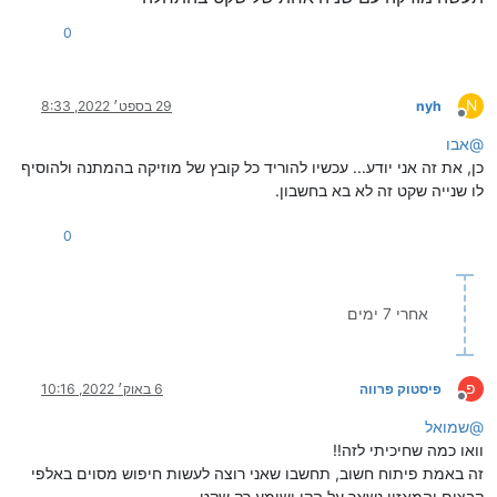
0
N
nyh
29 בספט׳ 2022, 8:33
מנותק
@
אבו
כן, את זה אני יודע... עכשיו להוריד כל קובץ של מוזיקה בהמתנה ולהוסיף
לו שנייה שקט זה לא בא בחשבון.
0
אחרי 7 ימים
פ
פיסטוק פרווה
6 באוק׳ 2022, 10:16
מנותק
@
שמואל
וואו כמה שחיכיתי לזה!!
זה באמת פיתוח חשוב, תחשבו שאני רוצה לעשות חיפוש מסוים באלפי
קבצים והמאזין נשאר על הקו ושומע רק שקט...