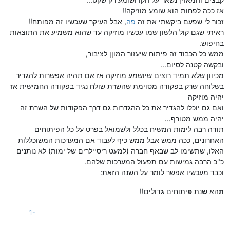
אז ככה לפחות הוא שומע מוזיקה!!
זכור לי שפעם ביקשתי את זה
פה
, אבל העיקר שעכשיו זה מפותח!!
ראיתי שגם קול הלשון שמו עכשיו מוזיקה עד שהוא משמיע את התוצאות
בחיפוש.
ממש כל הכבוד זה פיתוח שיעזור המוןן לציבור,
ובקשה קטנה לסיום...
מכיוון שלא תמיד רוצים שיושמע מוזיקה אז אם תהיה אפשרות להגדיר
בשלוחה שרק בפקודה מסוימת שהשרת שולח נגיד בפקודה החמישית אז
יהיה מוזיקה
ואם גם יוכלו להגדיר את כל ההגדרות גם דרך הפקודות של השרת זה
יהיה ממש מטורף...
תודה רבה לימות המשיח בכלל ולשמואל בפרט על כל הפיתוחים
האחרונים, ככה ממש אבל ממש כיף לעבוד אם המערכות המשוכללות
האלו, שתשימו לב שבאף חברה (למעט ריסיילרים של ימות) לא נותנים
כ"כ הרבה גמישות עם תפעול המערכות שלהם.
וכבר מעכשיו אפשר לומר על השנה הזאת:
ת
הא
ש
נת
פ
יתוחים
ג
דולים!!
-1