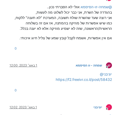
מנותק
@
שמחה-זו-הסיסמא
אולי לא הסברתי נכון..
בהגדרה של השרת, אני כבר יכול לשלוט מה לעשות,
אני רוצה שעד שהשרת שולח תשובה, המערכת "לא תענה" ללקוח,
כמו שיש אפשרות של מוזיקה בהמתנה, אז אם זה בשלוחה
הראשית/הראשונה, שזה לא ישמיע מוזיקה אלא לא יענה בכלל.
אם אין אפשרות, אשמח לקבל קובץ שמע של צליל חיוג איכותי.
0
ש
שמחה - זו הסיסמא
1 באוג׳ 2023, 12:00
מנותק
יוניבני
@
https://f2.freeivr.co.il/post/58432
0
י
יוניבני
1 באוג׳ 2023, 12:02
מנותק