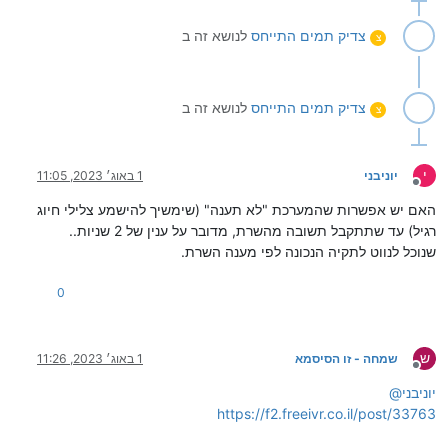
צדיק תמים
התייחס
לנושא זה ב
צ
צדיק תמים
התייחס
לנושא זה ב
צ
י
יוניבני
1 באוג׳ 2023, 11:05
מנותק
האם יש אפשרות שהמערכת "לא תענה" (שימשיך להישמע צלילי חיוג
רגיל) עד שתתקבל תשובה מהשרת, מדובר על ענין של 2 שניות..
שנוכל לנווט לתקיה הנכונה לפי מענה השרת.
0
ש
שמחה - זו הסיסמא
1 באוג׳ 2023, 11:26
מנותק
יוניבני
@
https://f2.freeivr.co.il/post/33763