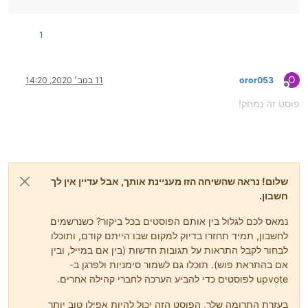
1
O
oror053
11 בנוב׳ 2020, 14:20
מנותק
פוסט זה נמחק!
שלום! נראה שהשיחה הזו מעניינת אותך, אבל עדיין אין לך
חשבון.
נמאס לכם לגלול בין אותם הפוסטים בכל ביקור? כשנרשמים
לחשבון, תמיד תחזרו בדיוק למקום שבו הייתם קודם, ותוכלו
לבחור לקבל התראות על תגובות חדשות (בין אם במייל, ובין
אם בהתראת פוש). תוכלו גם לשמור סימניות ולפרגן ב-
upvote לפוסטים כדי להביע הערכה לחברי קהילה אחרים.
בעזרת התרומה שלך, הפוסט הזה יכול להיות אפילו טוב יותר