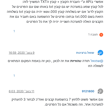
אפשרי בAPI ע"י העברת הקובץ + קובץ הTXT המשויך לזה:
לכל קובץ שמע במערכת יש גם קובץ txt באותו שם עם הפרטים על
הקובץ לדוג' אם יש בשלוחה קובץ 000.wav יהיה גם קובץ txt בשלוחה
הזאת בשם 000.txt ובתוכו פרטים על ההשמעה באם תעביר גם את
הקבצים האלה למערכת השנייה יהיה לך את כל הפרטים
1
תגובה 1
מ
ש
שואל ברצינות
9 בנוב׳ 2020, 16:59
מנותק
@
שמואל
תודה ש
הוזיזת
את זה לכאן , כאן זה באמת המקום המתאים
לשאלה הזו
1
9
9121800
11 בנוב׳ 2020, 6:03
מנותק
וגם אפשר פשוט ללחוץ 7 בהשמעת קבצים ואח''כ לבחור 3 להעתיק
למערכת אחר, וזה משכפל אם כל הפרטים.