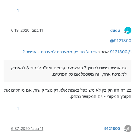
1
D
dudu
11 בנוב׳ 2020, 6:19
מנותק
@
9121800
@
9121800
אמר ב
שכפול מדוייק ממערכת למערכת - אפשר ?
:
גם אפשר פשוט ללחוץ 7 בהשמעת קבצים ואח''כ לבחור 3 להעתיק
למערכת אחר, וזה משכפל אם כל הפרטים.
בצורה הזו הקובץ לא משוכפל באמת אלא רק נוצר קישור, אם מוחקים את
הקובץ המקורי - גם המקושר נמחק.
1
9
9121800
11 בנוב׳ 2020, 6:37
מנותק