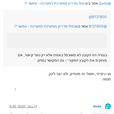
@
dudu
אמר ב
שכפול מדוייק ממערכת למערכת - אפשר ?
:
@
9121800
@
9121800
אמר ב
שכפול מדוייק ממערכת למערכת - אפשר ?
:
בצורה הזו הקובץ לא משוכפל באמת אלא רק נוצר קישור, אם
מוחקים את הקובץ המקורי - גם המקושר נמחק.
אני ניסיתי, ואצלי זה מעתיק, ולא יוצר לינק,
תנסה
1
D
dudu
11 בנוב׳ 2020, 6:40
מנותק