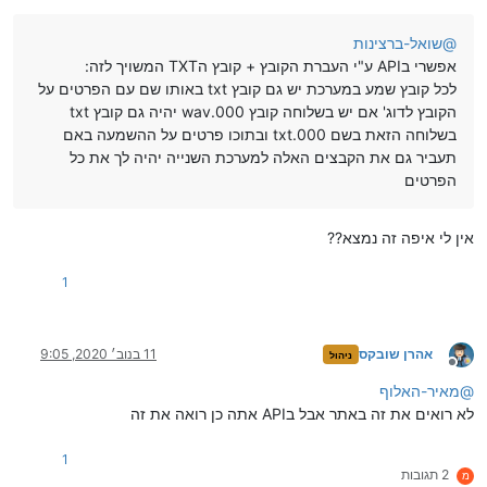
@
שואל-ברצינות
אפשרי בAPI ע"י העברת הקובץ + קובץ הTXT המשויך לזה:
לכל קובץ שמע במערכת יש גם קובץ txt באותו שם עם הפרטים על
הקובץ לדוג' אם יש בשלוחה קובץ 000.wav יהיה גם קובץ txt
בשלוחה הזאת בשם 000.txt ובתוכו פרטים על ההשמעה באם
תעביר גם את הקבצים האלה למערכת השנייה יהיה לך את כל
הפרטים
אין לי איפה זה נמצא??
1
אהרן שובקס
11 בנוב׳ 2020, 9:05
ניהול
מנותק
@
מאיר-האלוף
לא רואים את זה באתר אבל בAPI אתה כן רואה את זה
1
2 תגובות
מ