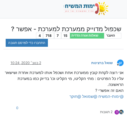
שכפול מדוייק ממערכת למערכת - אפשר ?
4
718
7
15
הועבר
שאלות ועזרה הדדית
התחברו כדי לפרסם תגובה
ש
שואל ברצינות
2 בנוב׳ 2020, 10:24
מנותק
אני רוצה לקחת קובץ ממערכת אחת ושכפל אותו למערכת אחרת ושישאר
עליו כל הפרטים : מתי הקליטו, מי הקליט וכו' בדיוק כמו במערכת
הראשונה.
האם זה אפשרי ?
@
ימות-המשיח
@
שמואל
@
חוקר
0
2 תגובות
O