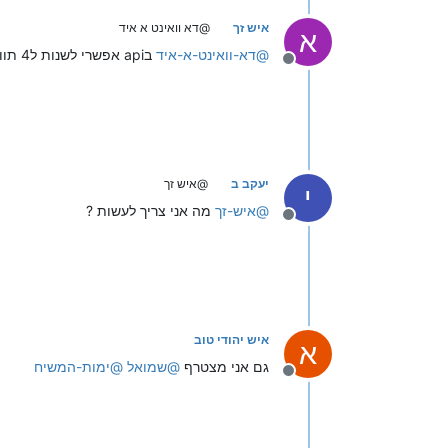
איש זך
@דא וואינט א איד
א
@
דא-וואינט-א-איד
בapi אפשרי לשנות ל4 תווים
מנותק
יעקב ב
@איש זך
י
@
איש-זך
מה אני צריך לעשות ?
מנותק
איש יהודי טוב
א
גם אני מצטרף
@
שמואל
@
ימות-המשיח
מנותק