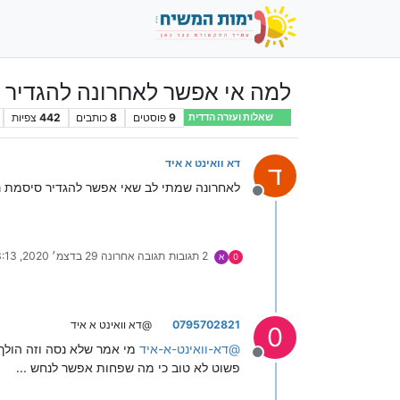
למה אי אפשר לאחרונה להגדיר סיסמת
9
פוסטים
8
כותבים
442
צפיות
שאלות ועזרה הדדית
דא וואינט א איד
ד
לאחרונה שמתי לב שאי אפשר להגדיר סיסמת ניהול למערכת 
מנותק
2 תגובות
תגובה אחרונה
29 בדצמ׳ 2020, 23:13
0
א
0795702821
@דא וואינט א איד
0
@
דא-וואינט-א-איד
מי אמר שלא נסה וזה הולך
מנותק
פשוט לא טוב כי מה שפחות אפשר לנחש ...