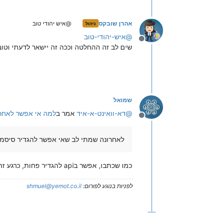
אהרן שובקס
@איש יהודי טוב
ניהול
@
איש-יהודי-טוב
מנותק
שים לב זה ההחלטה וככה זה יישאר לדעתי וטוב
שמואל
@
דא-וואינט-א-איד
אמר ב
למה אי אפשר לאחרונה 
מנותק
לאחרונה שמתי לב שאי אפשר להגדיר סיסמת ניהול למער
כמו שכתבו, אפשר בapi להגדיר פחות, כרגע זה לא השתנה גם דרך api, בכל אופן, הסיבה שזה הוגדר זה מסיבות אבטחה.
לפניות בנוגע לפורום:
shmuel@yemot.co.il