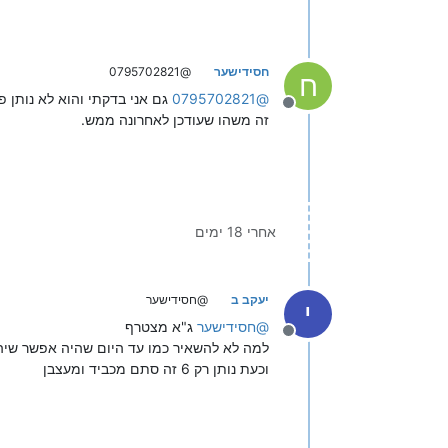
חסידישער
@0795702821
ח
@
0795702821
גם אני בדקתי והוא לא נותן פחות מ
מנותק
זה משהו שעודכן לאחרונה ממש.
אחרי 18 ימים
יעקב ב
@חסידישער
י
@
חסידישער
ג"א מצטרף
מנותק
למה לא להשאיר כמו עד היום שהיה אפשר שיהיה 4 מס' בס
וכעת נותן רק 6 זה סתם מכביד ומעצבן