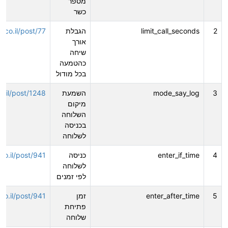
מספר
כשר
2
limit_call_seconds
הגבלת
vr.co.il/post/77
אורך
שיחה
כהטמעה
בכל מודול
3
mode_say_log
השמעת
co.il/post/1248
מיקום
השלוחה
בכניסה
לשלוחה
4
enter_if_time
כניסה
.co.il/post/941
לשלוחה
לפי זמנים
5
enter_after_time
זמן
.co.il/post/941
פתיחת
שלוחה