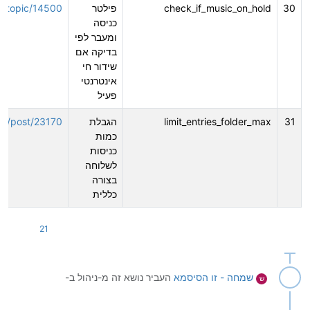
30
check_if_music_on_hold
פילטר
.il/topic/14500
כניסה
ומעבר לפי
בדיקה אם
שידור חי
אינטרנטי
פעיל
31
limit_entries_folder_max
הגבלת
o.il/post/23170
כמות
כניסות
לשלוחה
בצורה
כללית
21
שמחה - זו הסיסמא
העביר נושא זה מ-ניהול ב-
ש