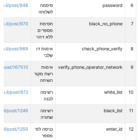
6
password
סיסמה
.co.il/post/948
לשלוחה
7
black_no_phone
חסימת
.co.il/post/970
מספרים
ללא זיהוי
8
check_phone_verify
אימות דו
.co.il/post/969
שלבי
9
verify_phone_operator_network
אימות
.il/post/167510
רשת מקור
השיחה
10
white_list
רשימה
.co.il/post/972
לבנה
11
black_list
רשימה
co.il/post/1246
שחורה
12
enter_id
כניסה לפי
co.il/post/1250
מספר