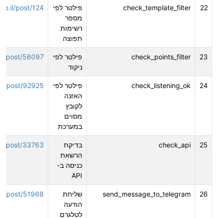
22
check_template_filter
פילטר לפי
.co.il/post/124
מספר
רשימות
תפוצה
23
check_points_filter
פילטר לפי
o.il/post/56097
ניקוד
24
check_listening_ok
פילטר לפי
o.il/post/92925
האזנה
לקובץ
מסוים
במערכת
25
check_api
בדיקת
o.il/post/33763
הרשאת
כניסה ב-
API
26
send_message_to_telegram
שליחת
o.il/post/51968
הודעה
לטלגרם