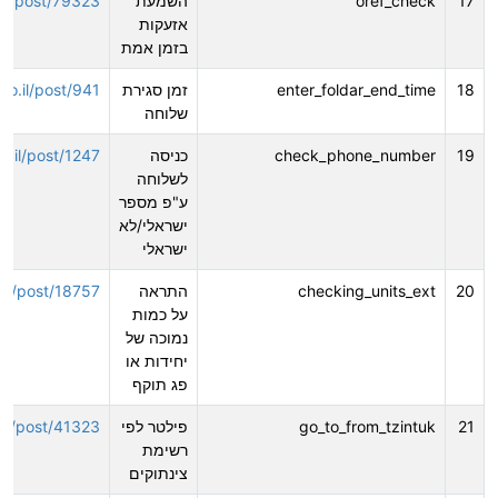
17
oref_check
השמעת
o.il/post/79323
אזעקות
בזמן אמת
18
enter_foldar_end_time
זמן סגירת
.co.il/post/941
שלוחה
19
check_phone_number
כניסה
co.il/post/1247
לשלוחה
ע"פ מספר
ישראלי/לא
ישראלי
20
checking_units_ext
התראה
o.il/post/18757
על כמות
נמוכה של
יחידות או
פג תוקף
21
go_to_from_tzintuk
פילטר לפי
o.il/post/41323
רשימת
צינתוקים