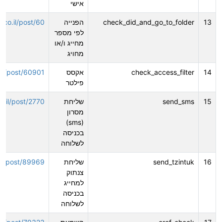
אישי
13
check_did_and_go_to_folder
הפנייה
r.co.il/post/60
לפי מספר
מחייג ו/או
מחויג
14
check_access_filter
אקסס
o.il/post/60901
פילטר
15
send_sms
שליחת
co.il/post/2770
מסרון
(sms)
בכניסה
לשלוחה
16
send_tzintuk
שליחת
o.il/post/89969
צנתוק
למחייג
בכניסה
לשלוחה