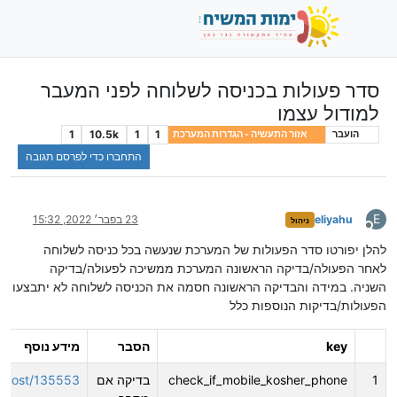
סדר פעולות בכניסה לשלוחה לפני המעבר
למודול עצמו
1
10.5k
1
1
הועבר
אזור התעשיה - הגדרות המערכת
התחברו כדי לפרסם תגובה
E
eliyahu
23 בפבר׳ 2022, 15:32
ניהול
מנותק
להלן יפורטו סדר הפעולות של המערכת שנעשה בכל כניסה לשלוחה
לאחר הפעולה/בדיקה הראשונה המערכת ממשיכה לפעולה/בדיקה
השניה. במידה והבדיקה הראשונה חסמה את הכניסה לשלוחה לא יתבצעו
הפעולות/בדיקות הנוספות כלל
key
הסבר
מידע נוסף
1
check_if_mobile_kosher_phone
בדיקה אם
.il/post/135553