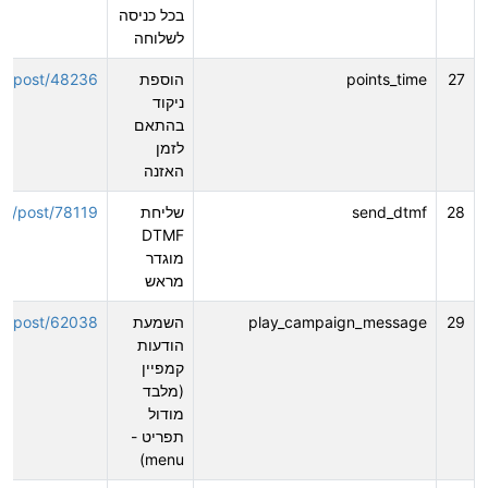
בכל כניסה
לשלוחה
27
points_time
הוספת
o.il/post/48236
ניקוד
בהתאם
לזמן
האזנה
28
send_dtmf
שליחת
o.il/post/78119
DTMF
מוגדר
מראש
29
play_campaign_message
השמעת
o.il/post/62038
הודעות
קמפיין
(מלבד
מודול
תפריט -
menu)