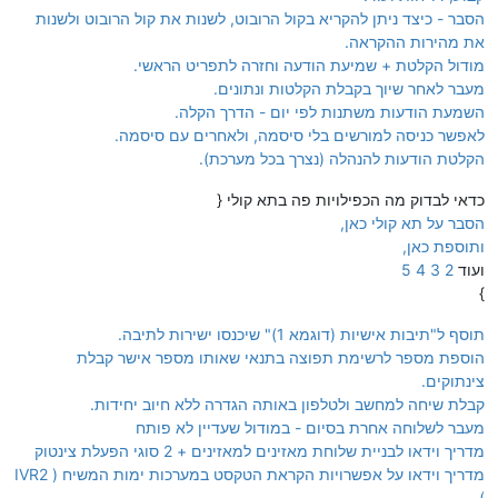
הסבר - כיצד ניתן להקריא בקול הרובוט, לשנות את קול הרובוט ולשנות
את מהירות ההקראה.
מודול הקלטת + שמיעת הודעה וחזרה לתפריט הראשי.
מעבר לאחר שיוך בקבלת הקלטות ונתונים.
השמעת הודעות משתנות לפי יום - הדרך הקלה.
לאפשר כניסה למורשים בלי סיסמה, ולאחרים עם סיסמה.
הקלטת הודעות להנהלה (נצרך בכל מערכת).
כדאי לבדוק מה הכפילויות פה בתא קולי {
הסבר על תא קולי כאן,
ותוספת כאן,
ועוד
2
3
4
5
}
תוסף ל"תיבות אישיות (דוגמא 1)" שיכנסו ישירות לתיבה.
הוספת מספר לרשימת תפוצה בתנאי שאותו מספר אישר קבלת
צינתוקים.
קבלת שיחה למחשב ולטלפון באותה הגדרה ללא חיוב יחידות.
מעבר לשלוחה אחרת בסיום - במודול שעדיין לא פותח
מדריך וידאו לבניית שלוחת מאזינים למאזינים + 2 סוגי הפעלת צינטוק
מדריך וידאו על אפשרויות הקראת הטקסט במערכות ימות המשיח ( IVR2
)