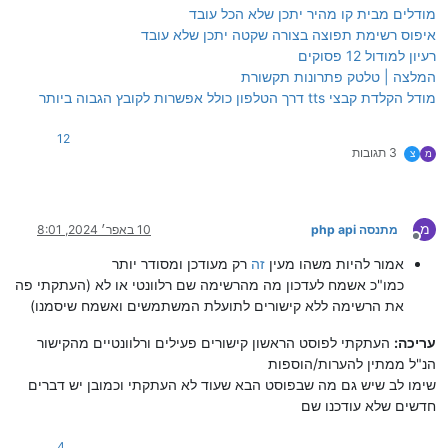
מודלים מבית קו מהיר יתכן שלא הכל עובד
איפוס רשימת תפוצה בצורה שקטה יתכן שלא עובד
רעיון למודול 12 פסוקים
המלצה | טלטק פתרונות תקשורת
מודל הקלדת קבצי tts דרך הטלפון כולל אפשרות לקובץ הגבוה ביותר
12
3 תגובות
מ
צ
מ
מתנסה php api
10 באפר׳ 2024, 8:01
מנותק
אמור להיות משהו מעין
זה
רק מעודכן ומסודר יותר
כמו"כ אשמח לעדכון מה מהרשימה שם רלוונטי או לא (העתקתי פה
את הרשימה ללא קישורים לתועלת המשתמשים ואשמח שיסמנו)
עריכה:
העתקתי לפוסט הראשון קישורים פעילים ורלוונטיים מהקישור
הנ"ל ממתין להערות/הוספות
שימו לב שיש גם מה שבפוסט הבא שעוד לא העתקתי וכמובן יש דברים
חדשים שלא עודכנו שם
4