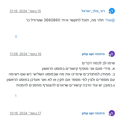
ד
דוד_מלך_ישראל
15 באפר׳ 2024, 21:16
מנותק
@
שולי
תלוי מה, תוכל לתקשר איתי 3660860 שטרודל כו'
0
מ
מתנסה php api
16 באפר׳ 2024, 11:08
מנותק
שימו לב לכמה דברים
א. מידי פעם אני מוסיף קישורים בפוסט הראשון
ב. ממתין למתנדבים שימיינו את מה שבפוסט השלישי (יש שם רשימה
עם מספרים ולצין לפי מספר אם תקין או לא ואני אעדכן בפוסט הראשון
ג.כמובן יש עוד הרבה קישורים שראוים להצטרף מוזמנים להפנות
1
מ
מתנסה php api
17 באפר׳ 2024, 10:16
מנותק