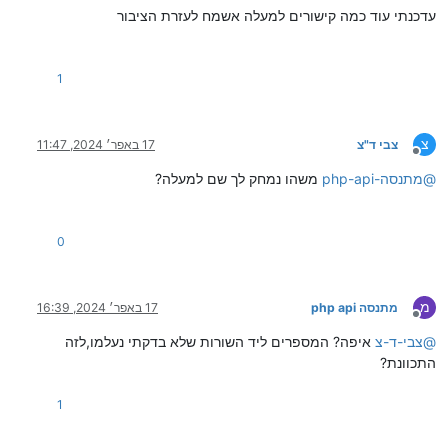
עדכנתי עוד כמה קישורים למעלה אשמח לעזרת הציבור
1
צ
צבי ד"צ
17 באפר׳ 2024, 11:47
מנותק
@
מתנסה-php-api
משהו נמחק לך שם למעלה?
0
מ
מתנסה php api
17 באפר׳ 2024, 16:39
מנותק
@
צבי-ד-צ
איפה? המספרים ליד השורות שלא בדקתי נעלמו,לזה
התכוונת?
1