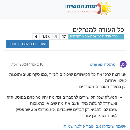
כל העזרה למנהלים
4
1.5k
4
17
עזרה הדדית למשתמשים מתקדמים
התחברו כדי לפרסם תגובה
מ
מתנסה php api
10 באפר׳ 2024, 7:57
מנותק
אני רוצה לרכז את כל הקישורים שיכולים לעזור ,כמו סקריפטים/תוכנות
כאלו ואחרות
וכן בנפרד הסברים מסודרים
המעלה שכל הקישורים להסברים וכדומה יהיו מרוכזים בפוסט הזה
ואשתדל להעלות מידי פעם את מה שיביאו בתגובות
שימו לב! להביא רק דברים שעובדים ולא מודולי api שהפסיקו
לעבוד מזמן וכן עזה"ד
אשמח שיבדקו אם עובד פילטר שמות