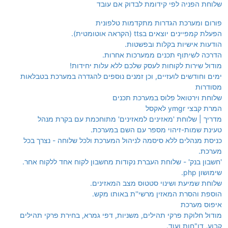
שלוחת הפניה לפי קידומת לבדוק אם עובד
פורום ומערכת הגדרות מתקדמות טלפונית
הפעלת קמפיינים יוצאים בtts (הקראה אוטומטית).
הודעות אישיות בקלות ובפשטות.
הדרכה לשיתוף תכנים ממערכות אחרות.
מודול שירות לקוחות לעסק שלכם ללא עלות יחידות!
ימים וחודשים לועזיים, וכן זמנים נוספים להגדרה במערכת בטבלאות
מסודרות
שלוחת וירטואל פלוס במערכת תכנים
המרת קבצי ymgr לאקסל
מדריך | שלוחת 'מאזינים למאזינים' מתוחכמת עם בקרת מנהל
טעינת שמות-זיהוי מספר עם השם במערכת.
כניסת מנהלים ללא סיסמה לניהול המערכת ולכל שלוחה - נצרך בכל
מערכת.
'חשבון בנק' - שלוחת העברת נקודות מחשבון לקוח אחד ללקוח אחר.
שימושון php.
שלוחת שמיעת ושינוי סטטוס מצב המאזינים.
הוספת והסרת המאזין מרשי''ת באותו מקש.
איפוס מערכת
מודול חלוקת פרקי תהילים, משניות, דפי גמרא, בחירת פרקי תהילים
קבוע, דו"חות ועוד.