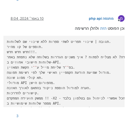
מ
מתנסה php api
10 באפר׳ 2024, 8:04
מנותק
וכן הפוסט
הזה
ולהלן הרשימה
תגובה | שינוי תפריט לשתי ספרות ללא שינוי שם לשלוחות.

תוספים של קו מהיר.

חדש חדש חדש!!!.

כבדה? לא מצליח לפתוח ? איך משנים הגדרות בשלוחה שלא נתפחת באתר ?.
שלוחות חישובי אחוזים ב-API.

בס
''
ד שליחת מייל ע
''
י הקשת המאזין.

מודול שמיעת הודעת הקמפיין האישי שלך לפי רשימת תפוצה.

תא קולי מסוג שונה.

מודולי API מהפורום הישן.

הערה למודול הוספת ניקוד בהתאם לאורך האזנה.

קישורים להדרכות.

ממשק הועידה המתקדם !! -X2 - הגדרות במערכת הטלפונית - כן הכל אפשרי לניהול גם בטלפון בלבד.

מספר שלוחות שימושיות ב API.

יית שיחות מהמערכת של ימות המשיח למחשב שלכם ללא עלות של יחידות.
מעבר לשלוחות שונות - לפי כמות מאזינים בשלוחה מסוימת.

3
חדש !!! שליחת צינתוק למזין עם זיהוי המגדיר מיד בכניסה לשלוחה.

מקבץ הגדרות מודולים מבית אהבת ישראל - דיונים ועזרה בהגדרות.
