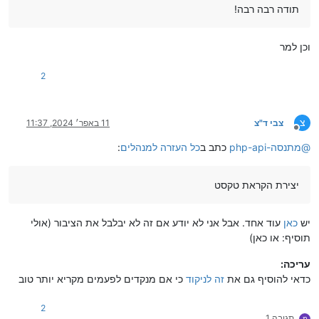
- להתקשר חכם"
 באמצעות הפלטפורמה של ימות המשיח פתרונות תקשורת.

תודה רבה רבה!
שלוחת איפוס רשימת תפוצה.

כעין 
"הצבעה לפני שאלה"
 בחדר הוועידה - ועוד כמה אופציות.

המנין הבא.

וכן למר
קומבינה - תא קולי בהשמעת קבצים.

כך תוכלו לנהל מספר מערכות בו זמנית!.

2
מערכת מכירות ברמה שלא הכרתם.

הרשמה לצינתוקים לפי שעות.

עריכת דוחות.

לקראת חגי תשרי אנו מעלים שוב את מערכת המכירות המתקדמת בשוק.

צ
צבי ד"צ
11 באפר׳ 2024, 11:37
מנותק
הפניה לפי יום בשבוע - ההגדרה המדויקת.

@
מתנסה-php-api
כתב ב
כל העזרה למנהלים
:
קו לפתיחת מערכת אוטומטית לשיחות שלא נענו.

טריק איך לדעת אם המספר נרשם לצינתוקים.

לזכור מה כל הגדרה..

יצירת הקראת טקסט
קובץ אקסס לבעלי מערכת מכירות.

יש
כאן
עוד אחד. אבל אני לא יודע אם זה לא יבלבל את הציבור (אולי
תוסיף: או כאן)
עריכה:
כדאי להוסיף גם את
זה לניקוד
כי אם מנקדים לפעמים מקריא יותר טוב
2
תגובה 1
מ