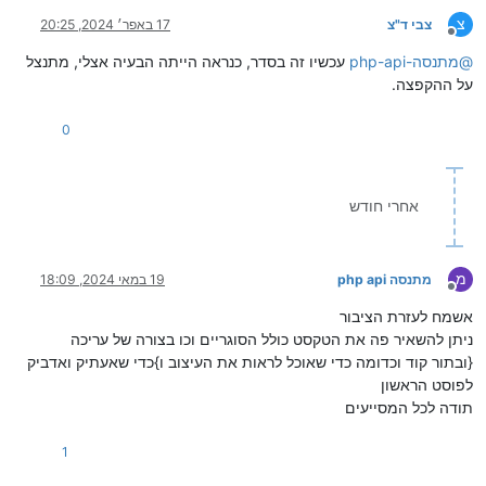
צ
צבי ד"צ
17 באפר׳ 2024, 20:25
מנותק
@
מתנסה-php-api
עכשיו זה בסדר, כנראה הייתה הבעיה אצלי, מתנצל
על ההקפצה.
0
אחרי חודש
מ
מתנסה php api
19 במאי 2024, 18:09
מנותק
אשמח לעזרת הציבור
ניתן להשאיר פה את הטקסט כולל הסוגריים וכו בצורה של עריכה
{ובתור קוד וכדומה כדי שאוכל לראות את העיצוב ו}כדי שאעתיק ואדביק
לפוסט הראשון
תודה לכל המסייעים
1