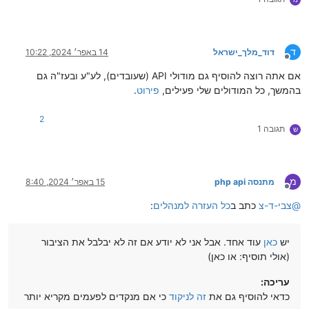
ד
דוד_מלך_ישראל
14 באפר׳ 2024, 10:22
מנותק
אם אתה רוצה להוסיף גם מודולי API (שעובדים), לע"ע ובעז"ה גם
בהמשך, כל המודולים שלי פעילים,
פירוט
.
2
תגובה 1
ש
מ
מתנסה php api
15 באפר׳ 2024, 8:40
מנותק
@
צבי-ד-צ
כתב ב
כל העזרה למנהלים
:
יש
כאן
עוד אחד. אבל אני לא יודע אם זה לא יבלבל את הציבור
(אולי תוסיף: או כאן)
עריכה:
כדאי להוסיף גם את
זה לניקוד
כי אם מנקדים לפעמים מקריא יותר