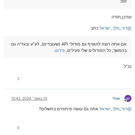
טוב
עודכן,תודה
@
דוד_מלך_ישראל
כתב
אם אתה רוצה להוסיף גם מודולי API (שעובדים), לע"ע ובעז"ה גם
בהמשך, כל המודולים שלי פעילים,
פירוט
.
כנ"ל
2
ש
שולי
15 באפר׳ 2024, 15:42
מנותק
@
דוד_מלך_ישראל
אתה גם עושה פיתוחים בתשלום?
0