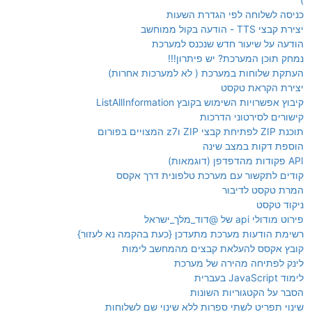
כניסה לשלוחה לפי הגדרת השעות
יצירת קבצי TTS - הודעה בקול ממוחשב
הודעה על שיעור חדש שנכנס למערכת
נמחק תוכן המערכת? יש פיתרון!!!
העתקת שלוחות במערכת ( לא למערכות אחרות)
יצירת הקראת טקסט
קיבוץ אפשרויות השימוש בקובץ ListAllInformation
קישורים לסירטוני הדרכות
תוכנת ZIP לפתיחת קבצי ZIP וz7 המצויים בפורום
הוספת דקות במצב שינה
API פקודות מהדפדפן (דוגמאות)
קודים לתקשור עם מערכת טלפונית דרך אקסס
המרת טקסט לדיבור
ניקוד טקסט
פירוט מודולי api של @דוד_מלך_ישראל
רשימת הודעות מערכת מתעדכן {כעת בהקמה נא לעזור}
קובץ אקסס להעלאת קבצים מהמחשב לימות
לינק לפתיחה מהירה של מערכת
לימוד JavaScript בעברית
הסבר על הקטגוריות השונות
שינוי תפריט לשתי ספרות ללא שינוי שם לשלוחות