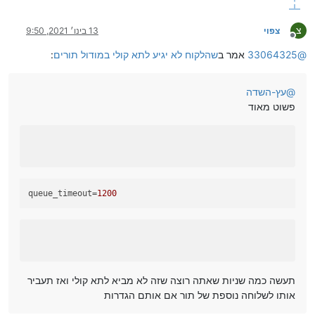
צ
צפוי
13 בינו׳ 2021, 9:50
מנותק
@
33064325
אמר ב
שהלקוח לא יגיע לתא קולי במודול תורים
:
@
עץ-השדה
פשוט מאוד
queue_timeout
=
1200
תעשה כמה שניות שאתה רוצה שזה לא מביא לתא קולי ואז תעביר
אותו לשלוחה נוספת של תור אם אותם הגדרות