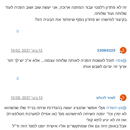
זה לא פתרון רלונטי עבור המתנה ארוכה, אני יעשה שוב ושוב הפניה לעוד
שלוחה ועוד שלוחה.
בקיצור למישהו יש פתרון נוסף שיפתור את הבעיה הזו?
0
3
33064325
13 בינו׳ 2021, 10:02
מנותק
@
צפוי
תוכל לעשטת הפניה לאותה שלוחה עצמה... אלא א"כ יש לך תור
ארוך זה יגרום לשבש אותו
0
ל
לעזור לכולם
13 בינו׳ 2021, 10:09
מנותק
@
עץ-השדה
אןלי אפשר שהנציג יעשה בהגדרות שיחה בנייד שלו שכשהוא
לא זמין וכד' יופנה השיחה לאיזשהוא מס' (או אפילו למערכת הטלפונית)
ואז זה לא יגיע לתא קולי
אבל באופן הזה גם אלו שמתקשרים אליו אישית יופנו למס' הזה וד"ל