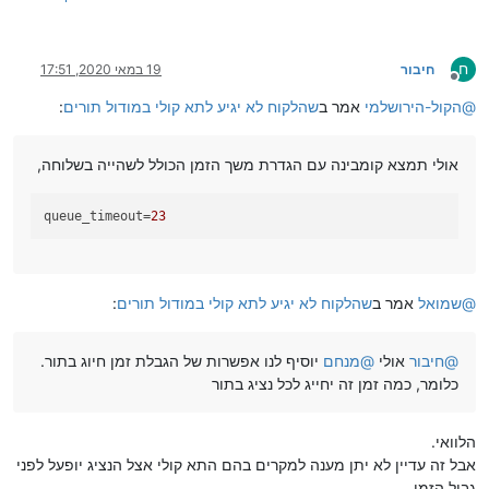
ח
חיבור
19 במאי 2020, 17:51
מנותק
@
הקול-הירושלמי
אמר ב
שהלקוח לא יגיע לתא קולי במודול תורים
:
אולי תמצא קומבינה עם הגדרת משך הזמן הכולל לשהייה בשלוחה,
queue_timeout
=
23
@
שמואל
אמר ב
שהלקוח לא יגיע לתא קולי במודול תורים
:
@
חיבור
אולי
@
מנחם
יוסיף לנו אפשרות של הגבלת זמן חיוג בתור.
כלומר, כמה זמן זה יחייג לכל נציג בתור
הלוואי.
אבל זה עדיין לא יתן מענה למקרים בהם התא קולי אצל הנציג יופעל לפני
גבול הזמן.