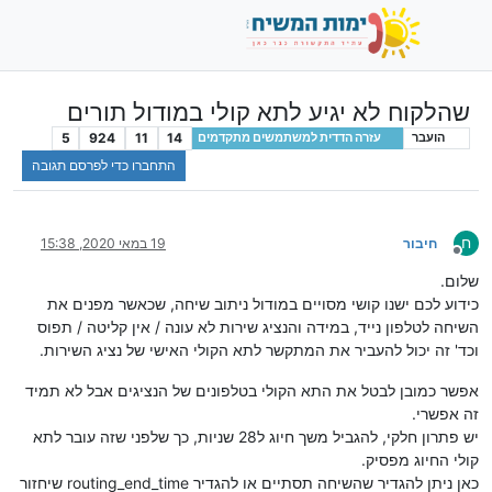
שהלקוח לא יגיע לתא קולי במודול תורים
5
924
11
14
הועבר
עזרה הדדית למשתמשים מתקדמים
התחברו כדי לפרסם תגובה
ח
חיבור
19 במאי 2020, 15:38
מנותק
שלום.
כידוע לכם ישנו קושי מסויים במודול ניתוב שיחה, שכאשר מפנים את
השיחה לטלפון נייד, במידה והנציג שירות לא עונה / אין קליטה / תפוס
וכד' זה יכול להעביר את המתקשר לתא הקולי האישי של נציג השירות.
אפשר כמובן לבטל את התא הקולי בטלפונים של הנציגים אבל לא תמיד
זה אפשרי.
יש פתרון חלקי, להגביל משך חיוג ל28 שניות, כך שלפני שזה עובר לתא
קולי החיוג מפסיק.
כאן ניתן להגדיר שהשיחה תסתיים או להגדיר routing_end_time שיחזור