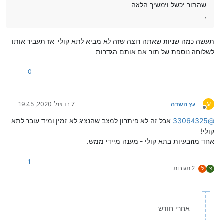
שהתור יכשל וימשיך הלאה
,
תעשה כמה שניות שאתה רוצה שזה לא מביא לתא קולי ואז תעביר אותו
לשלוחה נוספת של תור אם אותם הגדרות
0
ע
עץ השדה
7 בדצמ׳ 2020, 19:45
מנותק
@
33064325
אבל זה לא פיתרון למצב שהנציג לא זמין ומיד עובר לתא
קולי!
אחד מ
ה
בעיות בתא קולי - מענה מיידי ממש.
1
2 תגובות
צ
ל
אחרי חודש