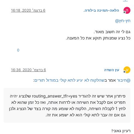
ה
הלאה-תמיכה בילודה.
6 בדצמ׳ 2020, 16:18
מנותק
חץ-חץ
@
גם לי זה חשוב מאוד.
כל נציג שמנותק תוקע את כל המענה.
0
ע
עץ השדה
6 בדצמ׳ 2020, 16:36
מנותק
@
חיבור
אמר ב
שהלקוח לא יגיע לתא קולי במודול תורים
:
פיתרון אחר שיש זה להגדיר routing_answer_tfr=yes שלנציג יהיה
תפריט אם לקבל את השיחה או לדחות אותה, ואז כל זמן שהוא לא
לחץ 1 לקבלת השיחה, הלקוח לא שומע מה קורה בצד של הנציג ולכן
גם אם זה עבר לתא קולי הוא לא ישמע את זה.
רעיון גאוני!