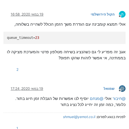
ה
הקול הירושלמי
19 במאי 2020, 16:58
מנותק
אולי תמצא קומבינה עם הגדרת משך הזמן הכולל לשהייה בשלוחה,
queue_timeout
=
23
אגב זה מפריע לי גם כשהנציג בשיחה מטלפון פרטי והמערכת מציקה לו
בממתינה, אי אפשר לזהות שהקו תפוס?
2
שמואל
19 במאי 2020, 17:24
מנותק
@
חיבור
אולי
@
מנחם
יוסיף לנו אפשרות של הגבלת זמן חיוג בתור.
כלומר, כמה זמן זה יחייג לכל נציג בתור
לפניות בנוגע לפורום:
shmuel@yemot.co.il
1