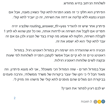
לשלוחת הניתוב בחיוג מחודש.
הפיתרון הוא חלקי כי זה מונע הפניות לתא קולי כשאין מענה, אבל אם
הנציג נמצא ללא קליטה או דחה את השיחה, זה כן יעביר לתא קולי.
פיתרון אחר שיש זה להגדיר routing_answer_tfr=yes שלנציג יהיה
תפריט אם לקבל את השיחה או לדחות אותה, ואז כל זמן שהוא לא לחץ 1
לקבלת השיחה, הלקוח לא שומע מה קורה בצד של הנציג ולכן גם אם זה
עבר לתא קולי הוא לא ישמע את זה.
הבעיה היא שההגדרה הזו ישימה רק במודול ראוטינג רגיל. במודול
ראוטינג טיים זה לא קיים אבל אפשר לקמבן הפנייה לשלוחות לפי שעות
ובקצה לשים שלוחות ראוטניג רגילות.
אבל במודול תורים - שזה המודול הכי משוכלל , אני לא מוצא פיתרון. וזה
מאוד חבל לי כי הקו שלי עובר ביקורות של משרד ממשלתי, והרבה פעמים
בביקורת הם מגלים שהם מופנים לתא קולי של מישהו וזה מזיק לי.
יש לכם רעיון לפתור את העניין?
2
3 תגובות
ע
ב