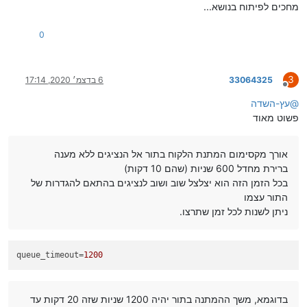
מחכים לפיתוח בנושא...
0
3
33064325
6 בדצמ׳ 2020, 17:14
מנותק
@
עץ-השדה
פשוט מאוד
אורך מקסימום המתנת הלקוח בתור אל הנציגים ללא מענה
ברירת מחדל 600 שניות (שהם 10 דקות)
בכל הזמן הזה הוא יצלצל שוב ושוב לנציגים בהתאם להגדרות של
התור עצמו
ניתן לשנות לכל זמן שתרצו.
queue_timeout
=
1200
בדוגמא, משך ההמתנה בתור יהיה 1200 שניות שזה 20 דקות עד