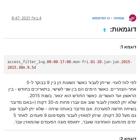
ש
שמחה - זו הסיסמא
4 ביולי 2021, 8:47
מנותק
דוגמאות:
דוגמא 1:
access_filter_1
=g.
09
:
00
-
17
:
00
.mon-fri.
01
-
20
.jun-jun.
2015
-
2015.30
m.
9.5
d
לפי לוח לועזי. שייתן לעבור כאשר השעות הן בין 9 בבוקר ל-5
אחר-הצהריים. כאשר הימים הם בין שני לשישי. בתאריכים בחודש - בין
הראשון ועד העשרים. כאשר החודש הוא ינואר. בשנת 2015.
שלא יתן למאזין לעבור שוב אם עברו פחות מ-30 דקות (=באם מדובר
בשיחה חדשה למערכת. אם מדובר באותה שיחה - שלא יתן לעבור שוב
גם מעל 30 דקות). שיתן למאזין לעבור מקסימום 9 פעמים. לאחר 5
ימים מהפעם האחרונה שעבר, יתאפס מונה הפעמים שהמאזין עבר.
דוגמא 2: