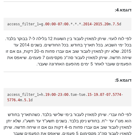
דוגמא 4:
access_filter_1
=g.
00
:
00
-
07
:
00
.*.*.*.
2014
-
2015.20
m.
7.5
d
לפי לוח לועזי. שיתן למאזין לעבור בין השעות 12 בלילה ל-7 בבוקר בלבד.
בכל ימי השבוע. בכל תאריך בחודש. בכל החודשים. בשנים 2014 עד
2015. שלא יתן למאזין לעבור שוב אם עברו פחות מ-20 דקות, גם אם זו
שיחה חדשה. שיתן למאזין לעבור סה"כ מקסימום 7 פעמים. שיאפס את
הפעמים שעבר לאחר 5 ימים מהפעם האחרונה שעבר.
דוגמא 5:
access_filter_1
=h.
19
:
00
-
23
:
00
.tue-tue.
15
-
19.07
-
07.5774
-
5776.4
m.
5.1
d
לפי לוח עברי. שיתן למאזין לעבור בימי שלישי בלבד. כשהתאריך בחודש
הוא מט"ו עד י"ח. בחודש ניסן בלבד. בשנים תשע"ד עד תשע"ו. שלא יתן
למאזין לעבור שוב אם עברו פחות מ-4 דקות גם אם זו שיחה חדשה. שיתן
למאזין לעבור סה"כ מקסימום 5 פעמים. שיאפס את הפעמים שעבר