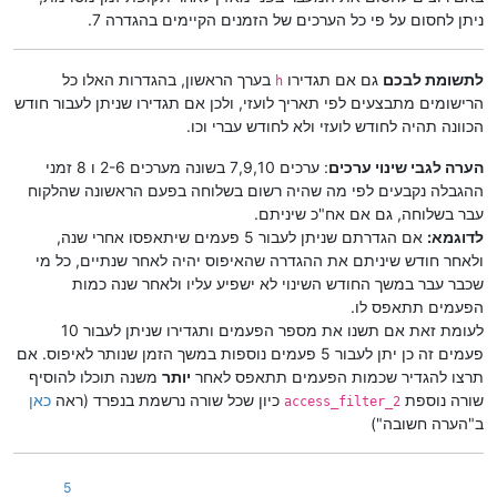
ניתן לחסום על פי כל הערכים של הזמנים הקיימים בהגדרה 7.
לתשומת לבכם
גם אם תגדירו
בערך הראשון, בהגדרות האלו כל
h
הרישומים מתבצעים לפי תאריך לועזי, ולכן אם תגדירו שניתן לעבור חודש
הכוונה תהיה לחודש לועזי ולא לחודש עברי וכו.
הערה לגבי שינוי ערכים
: ערכים 7,9,10 בשונה מערכים 2-6 ו 8 זמני
ההגבלה נקבעים לפי מה שהיה רשום בשלוחה בפעם הראשונה שהלקוח
עבר בשלוחה, גם אם אח"כ שיניתם.
לדוגמא:
אם הגדרתם שניתן לעבור 5 פעמים שיתאפסו אחרי שנה,
ולאחר חודש שיניתם את ההגדרה שהאיפוס יהיה לאחר שנתיים, כל מי
שכבר עבר במשך החודש השינוי לא ישפיע עליו ולאחר שנה כמות
הפעמים תתאפס לו.
לעומת זאת אם תשנו את מספר הפעמים ותגדירו שניתן לעבור 10
פעמים זה כן יתן לעבור 5 פעמים נוספות במשך הזמן שנותר לאיפוס. אם
תרצו להגדיר שכמות הפעמים תתאפס לאחר
יותר
משנה תוכלו להוסיף
שורה נוספת
כיון שכל שורה נרשמת בנפרד (ראה
כאן
access_filter_2
ב"הערה חשובה")
5