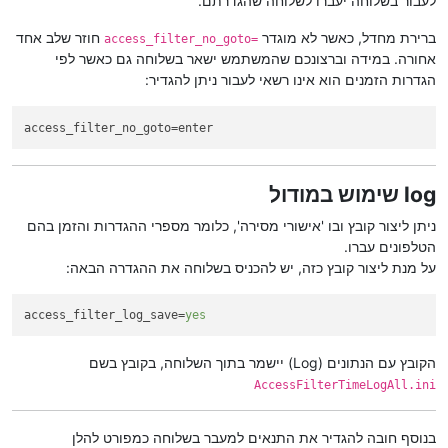
לעבור בשלוחה יעברו לשלוחה שהגדרתם.
ברירת מחדל, כאשר לא מוגדר
חוזר שלב אחד
=access_filter_no_goto
אחורה. במידה וברצונכם שהמשתמש ישאר בשלוחה גם כאשר לפי
הגדרות הזמנים הוא אינו רשאי לעבור ניתן להגדיר:
access_filter_no_goto
=enter
log שימוש במודול
ניתן ליצור קובץ ובו 'אישורי מסירה', כלומר מספרי ההגדרות והזמן בהם
הטלפונים עברו.
על מנת ליצור קובץ כזה, יש להכניס בשלוחה את ההגדרה הבאה:
access_filter_log_save
=
yes
הקובץ עם הנתונים (Log) יישמר בתוך השלוחה, בקובץ בשם
AccessFilterTimeLogAll.ini
בנוסף חובה להגדיר את התנאים למעבר בשלוחה כמפורט להלן