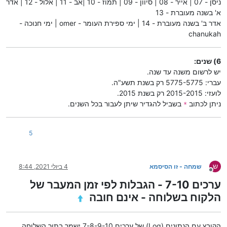
ניסן - 07 | אייר - 08 | סיוון - 09 | תמוז - 10 |אב - 11 | אלול - 12 | אדר
א' בשנה מעוברת - 13
אדר ב' בשנה מעוברת - 14 | ימי ספירת העומר - omer | ימי חנוכה -
chanukah
6) שנים:
יש לרשום משנה עד שנה.
עברי: 5775-5775 רק בשנת תשע"ה.
לועזי: 2015-2015 רק בשנת 2015.
ניתן לכתוב
בשביל להגדיר שיתן לעבור בכל השנים.
*
5
ש
שמחה - זו הסיסמא
4 ביולי 2021, 8:44
מנותק
ערכים 7-10 - הגבלות לפי זמן המעבר של
הלקוח בשלוחה - אינם חובה
הקובץ עם הנתונים (Log) של ערכים 7-8-9-10 ישמר בתוך השלוחה