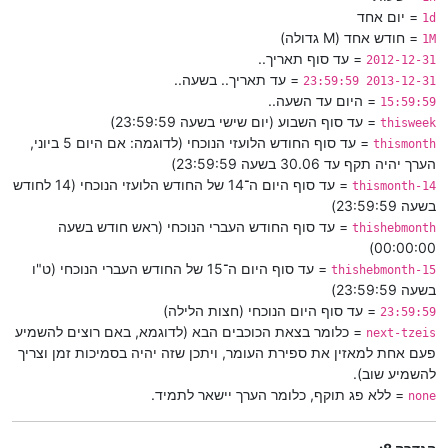
= יום אחד
1d
= חודש אחד (M גדולה)
1M
= עד סוף תאריך..
2012-12-31
= עד תאריך.. בשעה..
2013-12-31 23:59:59
= היום עד השעה..
15:59:59
= עד סוף השבוע (יום שישי בשעה 23:59:59)
thisweek
= עד סוף החודש הלועזי הנוכחי (לדוגמה: אם היום 5 ביוני,
thismonth
הערך יהיה תקף עד 30.06 בשעה 23:59:59)
= עד סוף היום ה־14 של החודש הלועזי הנוכחי (14 לחודש
thismonth-14
בשעה 23:59:59)
= עד סוף החודש העברי הנוכחי (ראש חודש בשעה
thishebmonth
00:00:00)
= עד סוף היום ה־15 של החודש העברי הנוכחי (ט"ו
thishebmonth-15
בשעה 23:59:59)
= עד סוף היום הנוכחי (חצות הלילה)
23:59:59
= כלומר בצאת הכוכבים הבא (לדוגמא, באם רוצים להשמיע
next-tzeis
פעם אחת למאזין את ספירת העומר, ויתכן שזה יהיה בסמיכות זמן וצריך
להשמיע שוב).
= ללא פג תוקף, כלומר הערך יישאר לתמיד.
none