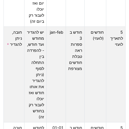
יום ואז
יוכלו
לעבור רק
ביום זה)
5
חודשים
חודש ב
jan-feb
יש להגדיר
חובה,
לתאריך
(לועזי)
3
מחודש
ניתן
לועזי
ספרות
ועד חודש,
להגדיר
*
ראה
- להפרדה
טבלת
בין
חודשים
התחלה
מצורפת
לסוף
(ניתן
להגדיר
את אותו
חודש ואז
יוכלו
לעבור רק
בחודש
זה)
5
חודשים
חודש ב
01-01
לחודש
חובה,