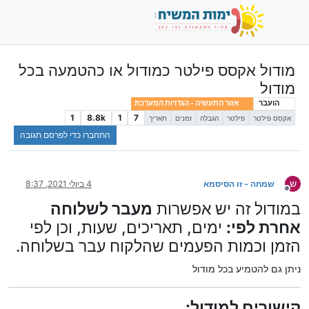
מודול אקסס פילטר כמודול או כהטמעה בכל
מודול
הועבר
אזור התעשיה - הגדרות המערכת
1
8.8k
1
7
אקסס פילטר
פילטר
הגבלה
זמנים
תאריך
התחברו כדי לפרסם תגובה
ש
שמחה - זו הסיסמא
4 ביולי 2021, 8:37
מנותק
במודול זה יש אפשרות
מעבר לשלוחה
אחרת לפי:
ימים, תאריכים, שעות, וכן לפי
הזמן וכמות הפעמים שהלקוח עבר בשלוחה.
ניתן גם להטמיע בכל מודול
קישורים למודול: