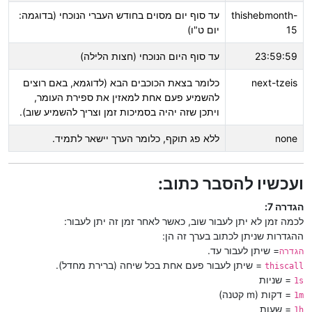
thishebmonth-
עד סוף יום מסוים בחודש העברי הנוכחי (בדוגמה:
15
יום ט"ו)
23:59:59
עד סוף היום הנוכחי (חצות הלילה)
next-tzeis
כלומר בצאת הכוכבים הבא (לדוגמא, באם רוצים
להשמיע פעם אחת למאזין את ספירת העומר,
ויתכן שזה יהיה בסמיכות זמן וצריך להשמיע שוב).
none
ללא פג תוקף, כלומר הערך יישאר לתמיד.
ועכשיו להסבר כתוב:
הגדרה 7:
לכמה זמן לא יתן לעבור שוב, כאשר לאחר זמן זה יתן לעבור:
ההגדרות שניתן לכתוב בערך זה הן:
= שיתן לעבור עד.
הגדרה
= שיתן לעבור פעם אחת בכל שיחה (ברירת מחדל).
thiscall
= שניות
1s
= דקות (m קטנה)
1m
= שעות
1h