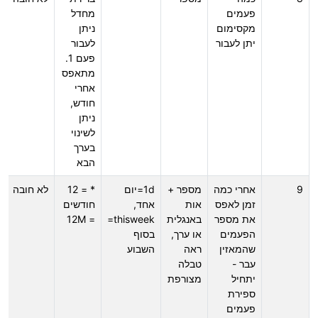
פעמים
מחדל
מקסימום
ניתן
יתן לעבור
לעבור
פעם 1.
מתאפס
אחרי
חודש,
ניתן
לשינוי
בערך
הבא
9
אחרי כמה
מספר +
1d=יום
* = 12
לא חובה
זמן לאפס
אות
אחד,
חודשים
את מספר
באנגלית
thisweek=
= 12M
הפעמים
או ערך,
בסוף
שהמאזין
ראה
השבוע
עבר -
טבלה
יתחיל
מצורפת
ספירת
פעמים