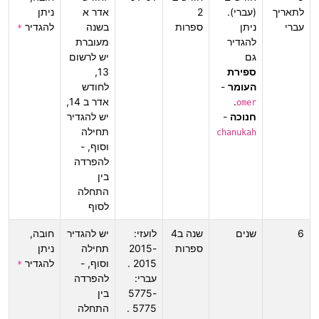
לתאריך
(עברי).
2
אדר א
ניתן
עברי
ניתן
ספרות
בשנה
להגדיר
*
להגדיר
מעוברת
גם
יש לרשום
ספירת
13,
העומר
-
לחודש
.
אדר ב 14,
omer
חנוכה
-
יש להגדיר
תחילה
chanukah
וסוף, -
להפרדה
בין
התחלה
לסוף
6
שנים
שנה ב4
לועזי:
יש להגדיר
חובה,
ספרות
2015-
תחילה
ניתן
2015 .
וסוף, -
להגדיר
*
עברי:
להפרדה
5775-
בין
5775 .
התחלה