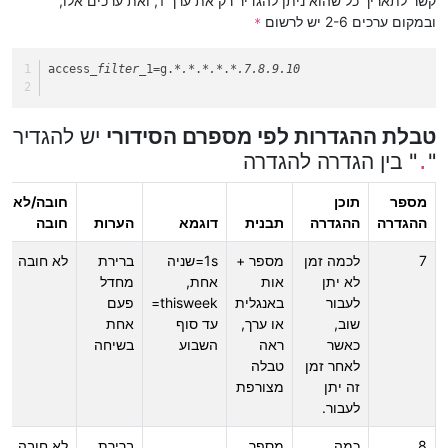
קשר לתאריך כל שהוא ניתן להגדיר רק את ערך 1, ואת ערכים אלו,
ובמקום ערכים 2-6 יש לרשום
*
access
_filter_
1=g.
*.*
.
*.*
.
*.7.8.9.10
טבלת ההגדרות לפי מספרם הסידורי
יש להגדיר
"
" בין הגדרה להגדרה
.
מספר
תוכן
חובה/לא
ההגדרה
ההגדרה
תבנית
דוגמא
הערות
חובה
7
לכמה זמן
מספר +
1s=שניה
ברירת
לא חובה
לא יתן
אות
אחת,
מחדל
לעבור
באנגלית
thisweek=
פעם
שוב,
או ערך,
עד סוף
אחת
כאשר
ראה
השבוע
בשיחה
לאחר זמן
טבלה
זה יתן
מצורפת
לעבור.
8
כמה
מספר
ברירת
לא חובה