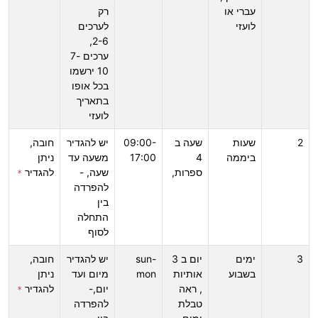
עברי או
רק
לועזי
לערכים
2-6,
ערכים 7-
10 ירשמו
בכל אופו
בתאריך
לועזי
2
שעות
שעה ב
09:00-
יש להגדיר
חובה,
ביממה
4
17:00
משעה עד
ניתן
ספרות,
שעה, -
להגדיר
*
להפרדה
בין
התחלה
לסוף
3
ימים
יום ב 3
sun-
יש להגדיר
חובה,
בשבוע
אותיות
mon
מיום ועד
ניתן
, ראה
יום,-
להגדיר
*
טבלת
להפרדה