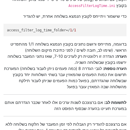
בקובץ
AccessFilterLogTime.ini
כדי שישמור ויתייחס לקובץ הנמצא בשלוחה אחרת, יש להגדיר
access_filter_log_time_folder
=/
1
/
1
בדוגמה, מתייחס ורושם נתונים בקובץ הנמצא בשלוחה 1/1 מהתפריט
הראשי. (שימו לב, חובה לשים / לפני כתיבת מיקום השלוחה)
הערה:
הגדרה זו רלוונטית רק לערכים 7-10, שאז נתוני המעבר בשלוחה
ירשמו בקובץ שבשלוחה השניה.
הערה נוספת:
לגבי הגדרה 8 (כמה פעמים ניתן לעבור בשלוחה) המערכת
תרשום את כמות הפעמים שהמאזין עבר בשתי השלוחות יחד בקובץ
שבשלוחה שהגדרתם, בפועל כמות הפעמים שניתן לעבור תילקח
מהשלוחה שבה המאזין עובר בפועל
לתשומת לב:
אם ברצונכם לשנות ערכים אלו לאחר שכבר הגדרתם אותם
במערכת תעיינו בהערה שבסוף הפוסט הזה
אם ברצונכם להגדיר רק הגבלות לפי זמן המעבר של הלקוח בשלוחה ללא