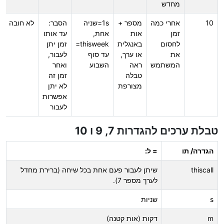
מחדש
10
אחרי כמה
מספר +
1s=שניה
הסבר:
לא חובה
זמן
אות
אחת,
עד אותו
לחסום
באנגלית
thisweek=
זמן יתן
את
או ערך,
עד סוף
לעבור,
המשתמש
ראה
השבוע
ואחר
טבלה
זמן זה
מצורפת
לא יתן
אפשרות
לעבור
טבלת ערכים להגדרות 7, 9 ו 10
הגדרה/ תו
= ל:
thiscall
שיתן לעבור פעם אחת בכל שיחה (ברירת מחדל
לערך מספר 7).
s
שניות
m
דקות (אות קטנה)