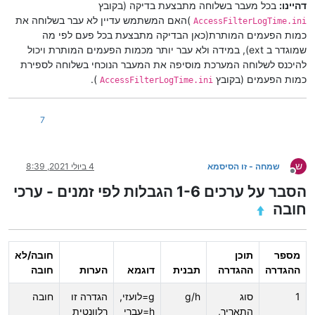
דהיינו:
בכל מעבר בשלוחה מתבצעת בדיקה (בקובץ
)האם המשתמש עדיין לא עבר בשלוחה את
AccessFilterLogTime.ini
כמות הפעמים המותרת(כאן הבדיקה מתבצעת בכל פעם לפי מה
שמוגדר ב ext), במידה ולא עבר יותר מכמות הפעמים המותרת ויכול
להיכנס לשלוחה המערכת מוסיפה את המעבר הנוכחי בשלוחה לספירת
כמות הפעמים (בקובץ
).
AccessFilterLogTime.ini
7
ש
שמחה - זו הסיסמא
4 ביולי 2021, 8:39
מנותק
הסבר על ערכים 1-6 הגבלות לפי זמנים - ערכי
חובה
מספר
תוכן
חובה/לא
ההגדרה
ההגדרה
תבנית
דוגמא
הערות
חובה
1
סוג
g/h
g=לועזי,
הגדרה זו
חובה
התאריך,
h=עברי
רלוונטית