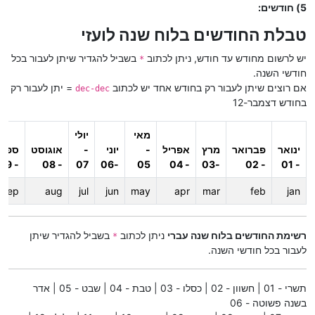
5) חודשים:
טבלת החודשים בלוח שנה לועזי
יש לרשום מחודש עד חודש, ניתן לכתוב
בשביל להגדיר שיתן לעבור בכל
*
חודשי השנה.
אם רוצים שיתן לעבור רק בחודש אחד יש לכתוב
= יתן לעבור רק
dec-dec
בחודש דצמבר-12
מאי
יולי
ינואר
פברואר
מרץ
אפריל
-
יוני
-
אוגוסט
ספט
- 09
- 08
07
-06
05
- 04
-03
- 02
- 01
sep
aug
jul
jun
may
apr
mar
feb
jan
רשימת החודשים בלוח שנה עברי
ניתן לכתוב
בשביל להגדיר שיתן
*
לעבור בכל חודשי השנה.
תשרי - 01 | חשוון - 02 | כסלו - 03 | טבת - 04 | שבט - 05 | אדר
בשנה פשוטה - 06