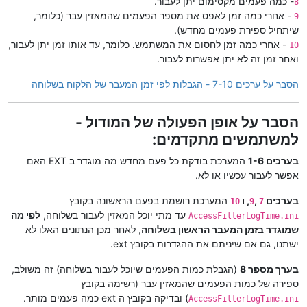
- כמה פעמים מקסימום יתן לעבור.
8
- אחרי כמה זמן לאפס את מספר הפעמים שהמאזין עבר (כלומר,
9
שיתחיל ספירת פעמים מחדש).
- אחרי כמה זמן לחסום את המשתמש. כלומר, עד אותו זמן יתן לעבור,
10
ואחר זמן זה לא יתן אפשרות לעבור.
הסבר על ערכים 7-10 - הגבלות לפי זמן המעבר של הלקוח בשלוחה
הסבר על אופן הפעולה של המודול -
למשתמשים מתקדמים:
בערכים 1-6
המערכת בודקת כל פעם מחדש מה מוגדר ב EXT האם
אפשר לעבור עכשיו או לא.
בערכים
,
, ו
המערכת רושמת בפעם הראשונה בקובץ
10
9
7
עד מתי יוכל המאזין לעבור בשלוחה,
לפי מה
AccessFilterLogTime.ini
שמוגדר בזמן המעבר הראשון בשלוחה
, לאחר מכן הנתונים האלו לא
ישתנו, גם אם שיניתם את ההגדרות בקובץ ext.
בערך מספר 8
(הגבלת כמות הפעמים שיוכל לעבור בשלוחה) זה משולב,
ספירה של כמות הפעמים שהמאזין עבר (רשימה בקובץ
) ובדיקה בקובץ ה ext כמה פעמים מותר.
AccessFilterLogTime.ini