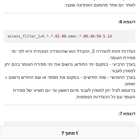
לאחר יום אחד מהפעם האחרונה שעבר.
דוגמא 6:
access_filter_1
=h.*.*.
01
-
09
.omer.*.
00
:
30
:
59.5
.
1
d
הגדרות זהות להגדרה 5, ההבדל הוא שההגדרה הנוכחית היא לפי ימי
ספירת העומר.
בערך הרביעי - במקום ימי החודש, נרשום את ימי ספירת העומר בהם יתן
למאזין לעבור.
בערך החמישי - שזה חודשים - במקום את מספר או שם החודש נרשום =
omer.
בדוגמא לעיל יתן למאזין לעבור מיום ראשון עד יום תשיעי של ספירת
העומר עם כל ההגדרות הנוספות.
דוגמא 7:
access_filter_1
=h.*.*.
01
-
01
.chanukah.*.
4
m.
5.1
d
1 מתוך 7